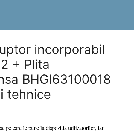
ptor incorporabil
 + Plita
ansa BHGI63100018
ii tehnice
e care le pune la dispozitia utilizatorilor, iar