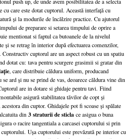
utonul push up, de unde avem posibilitatea de a selecta
 cu care este dotat cuptorul. Această interfaţă cu
tură şi la modurile de încălzire practice. Cu ajutorul
mpului de preparare si setarea timpului de oprire a
uie mentionat si faptul ca butoanele de la nivelul
ate şi se retrag în interior după efectuarea comenzilor,
. Constructiv cuptorul are un aspect robust cu un spatiu
ind dotat cu: tava pentru scurgere grasimii si gratar din
laţie
, care distribuie căldura uniform, producand
u se ard şi nu se prind de vas, deoarece căldura vine din
 Cuptorul are in dotare si ghidaje pentru tavi. Fiind
montabile asigură stabilitatea tăvilor de copt şi
a acestora din cuptor. Ghidajele pot fi scoase şi spălate
3 straturii de sticla
alcatuita din
ce asigua o buna
igura o racire tangentiala a carcasei cuptorului si prin
 cuptorului. Uşa cuptorului este prevăzută pe interior cu