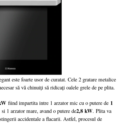
ant este foarte usor de curatat. Cele 2 gratare metalice
cesar să vă chinuiţi să ridicaţi oalele grele de pe plita.
 kW
1
fiind impartita intre 1 arzator mic cu o putere de
2,8 kW
si 1 arzator mare, avand o putere de
. Plita va
ingerii accidentale a flacarii. Astfel, procesul de