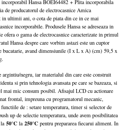
tor incorporabil Hansa BOEI64482 + Plita incorporabila
a de producatorul de electrocasnice Amica
n ultimii ani, o cota de piata din ce in ce mai
asnice incorporabile. Produsele Hansa se adreseaza in
 le ofera o gama de electrocasnice caracterizate in primul
aratul Hansa despre care vorbim astazi este un cuptor
de bucatarie, avand dimensiunile (I x L x A) (cm) 59,5 x
g.
gintiu/negru, iar materialul din care este construit
denta si prin tehnologia avansata pe care se bazeaza, si
 cel mai mic consum posibil. Afisajul LCD cu actionare
onat frontal, impreuna cu programatorul mecanic,
unctiile de : setare temperatura, timer si selector de
push up de selectie temperatura, unde avem posibilitatea
50°C
250°C
 la
la
pentru prepararea fiecarui aliment. In