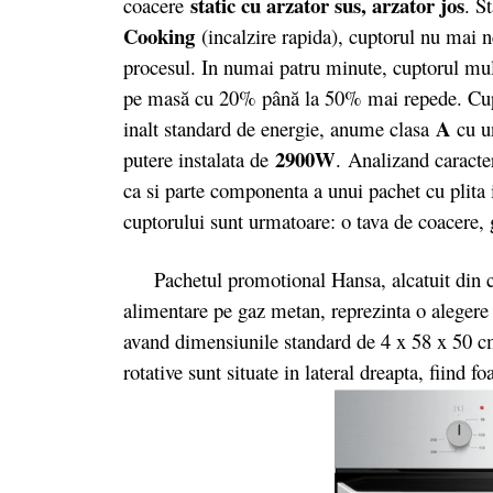
static cu arzator sus, arzator jos
coacere
. S
Cooking
(incalzire rapida), cuptorul nu mai n
procesul. In numai patru minute, cuptorul mul
pe masă cu 20% până la 50% mai repede. Cupt
A
inalt standard de energie, anume clasa
cu u
2900
W
putere instalata de
. Analizand caracter
ca si parte componenta a unui pachet cu plita 
cuptorului sunt urmatoare: o tava de coacere, 
Pachetul promotional Hansa, alcatuit din 
alimentare pe gaz metan, reprezinta o alegere 
avand dimensiunile standard de 4 x 58 x 50 cm
rotative sunt situate in lateral dreapta, fiind fo