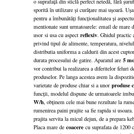
o suprafaţă din sticlă perfect netedă, fără şur
sporită în utilizare şi curăţare mai uşoară. Uş
pentru a îmbunătăţi funcţionalitatea şi aspectul
mentionate sunt urmatoarele: email de mare de
reflexiv
usor si usa cu aspect
. Ghidul practic 
privind tipul de alimente, temperatura, nivelul
distributia uniforma a caldurii din acest cuptor
5 mod
durata procesului de gatire. Aparatul are
vor contribui la realizarea a diferitelor feluri 
produselor. Pe langa acestea avem la dispoziti
produse c
varietate de produse chiar si a unor
funcții, modelul dispune de urmatoarele imbu
W/h
, obţinem cele mai bune rezultate la rume
rumenirea paini prajite sa fie rapida si usoar
prajita servita la micul dejun, de a prepara k
coacere
Placa mare de
cu suprafata de 1200