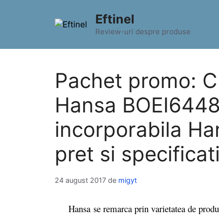
Sari
Eftinel
la
conținut
Review-uri despre produse
Pachet promo: Cu
Hansa BOEI64482
incorporabila H
pret si specificat
24 august 2017
de
migyt
Hansa se remarca prin varietatea de produse p