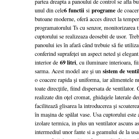
partea dreapta a panoului de control se afla b
6
functii
programe
unul din cele
si
de coacere
butoane moderne, oferă acces direct la tempera
programatorului Ts cu senzor, monitorizarea ti
cuptorului se realizeaza deosebit de usor. Treb
panoului ies în afară când trebuie să fie utiliz
conferind suprafeţei un aspect neted şi elegant
69 litri
interior de
, cu iluminare interioara, fi
sistem de venti
sarma. Acest model are şi un
o coacere rapida şi uniforma, iar alimentele n
toate direcţiile, fiind dispersata de ventilator.
realizate din oţel cromat, ghidajele laterale de
facilitează glisarea la introducerea şi scoatere
în maşina de spălat vase. Usa cuptorului este 
izolare termica, in plus un ventilator ascuns as
intermediul unor fante si a geamului de la usa