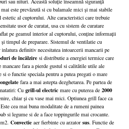
uburi sau nituri. Această soluţie înseamnă siguranţă
a mai este prevăzută si cu balamale mici şi mai stabile
 estetic al cuptorului. Alte caracteristici care trebuie
nsitate usor de curatat, usa cu sistem de curatare
aflat pe geamul interior al cuptorului, conține informații
 și timpul de preparare. Sistemul de ventilatie cu
 inlatura definitiv necesitatea intoarcerii mancarii pe
uri de încălzire
si distributie a energiei termice care
de mancare fara a pierde gustul si calitătile utile ale
e si o functie speciala pentru a putea pregati o mare
ongelate
fara a mai astepta dezghetarea. Pe partea de
grill-ul electric
2000
natatiri: Cu
mare cu puterea de
nire, chiar şi cu vase mai mici. Optiunea grill face ca
a. Este cea mai buna modalitate de a rumeni painea
ebab si legume si de a face toppingurile mai crocante.
Convectie
sus
 cm2.
aer fierbinte cu arzator
. Functie de