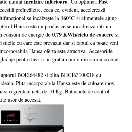
incalzire inferioara
Fast
tatic numai
. Cu opţiunea
ecesită preîncălzire, ceea ce, evident, accelerează
160°C
tifuncţional se încălzeşte la
si alimentele ajung
orul Hansa este un produs ce se incadreaza intr-un
0,79 KWh/ciclu de coacere
n consum de energie de
si
isticile cu care este prevazut dar si faptul ca poate veni
incorporabila Hansa oferta este atractiva. Accesoriile
ghidaje pentru tavi si un gratar combi din sarma cromat.
cuptorul BOEI64482 si plita BHGI63100018 cu
ideala. Plita incorporabila Hansa este de culoare inox,
 si o greutate neta de 10 Kg. Butoanele de control
arte usor de accesat.