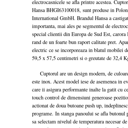
electrocasnicele se afla printre acestea. Cup
Hansa BHGI63100018, sunt produse in Poloni
International GmbH. Brandul Hansa a castigat i
importanta, mai ales pe segmentul de electroc
special clientii din Europa de Sud Est, carora
rand de un foarte bun raport calitate pret. Ap
electric ce se incorporeaza in blatul mobilei 
59,5 x 57,5 centimetri si o greutate de 32,4 K
Cuptorul are un design modern, de culoare ar
este inox. Acest model iese de asemenea in evi
care ii asigura performante inalte la gatit cu
touch control de dimensiuni generoase poziti
actionat de doua butoane push up, indeplinesc f
programe. In stanga panoului se afla butonul 
sa selectam nivelul de temperatura necesar de