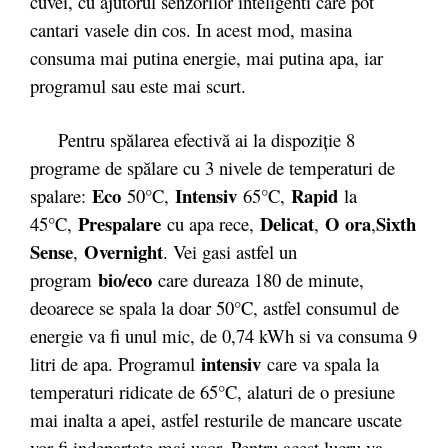
cuvei, cu ajutorul senzorilor inteligenti care pot
cantari vasele din cos. In acest mod, masina
consuma mai putina energie, mai putina apa, iar
programul sau este mai scurt.
Pentru spălarea efectivă ai la dispoziție 8
programe de spălare cu 3 nivele de temperaturi de
Eco
Intensiv
Rapid
spalare:
50°C,
65°C,
la
Prespalare
Delicat
O ora
Sixth
45°C,
cu apa rece,
,
,
Sense
Overnight
,
. Vei gasi astfel un
bio/eco
program
care dureaza 180 de minute,
deoarece se spala la doar 50°C, astfel consumul de
energie va fi unul mic, de 0,74 kWh si va consuma 9
intensiv
litri de apa. Programul
care va spala la
temperaturi ridicate de 65°C, alaturi de o presiune
mai inalta a apei, astfel resturile de mancare uscate
vor fi indepartate mai usor. Pentru acest lucru va