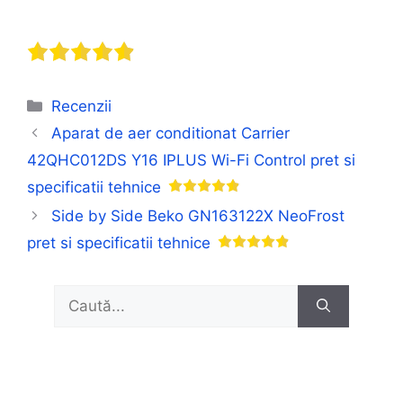
Categorii
Recenzii
Aparat de aer conditionat Carrier
42QHC012DS Y16 IPLUS Wi-Fi Control pret si
specificatii tehnice
Side by Side Beko GN163122X NeoFrost
pret si specificatii tehnice
Caută
după: