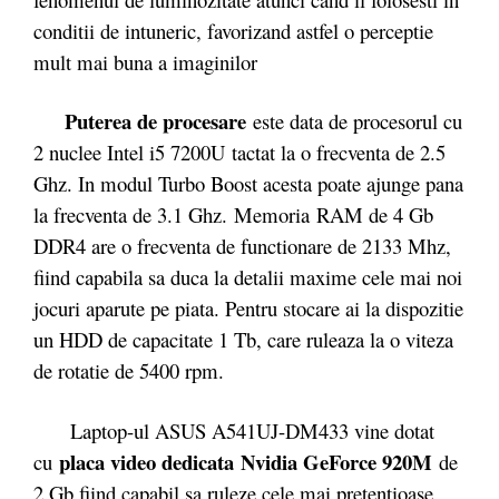
conditii de intuneric, favorizand astfel o perceptie
mult mai buna a imaginilor
Puterea de procesare
este data de procesorul cu
2 nuclee Intel i5 7200U tactat la o frecventa de 2.5
Ghz. In modul Turbo Boost acesta poate ajunge pana
la frecventa de 3.1 Ghz. Memoria RAM de 4 Gb
DDR4 are o frecventa de functionare de 2133 Mhz,
fiind capabila sa duca la detalii maxime cele mai noi
jocuri aparute pe piata. Pentru stocare ai la dispozitie
un HDD de capacitate 1 Tb, care ruleaza la o viteza
de rotatie de 5400 rpm.
Laptop-ul ASUS A541UJ-DM433 vine dotat
placa video dedicata Nvidia GeForce 920M
cu
de
2 Gb fiind capabil sa ruleze cele mai pretentioase