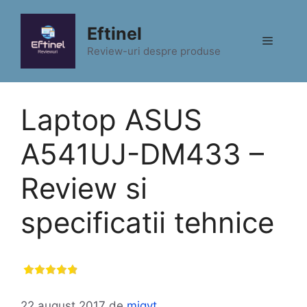
Sari
la
Eftinel
Meniu
conținut
Review-uri despre produse
Laptop ASUS
A541UJ-DM433 –
Review si
specificatii tehnice
22 august 2017
de
migyt