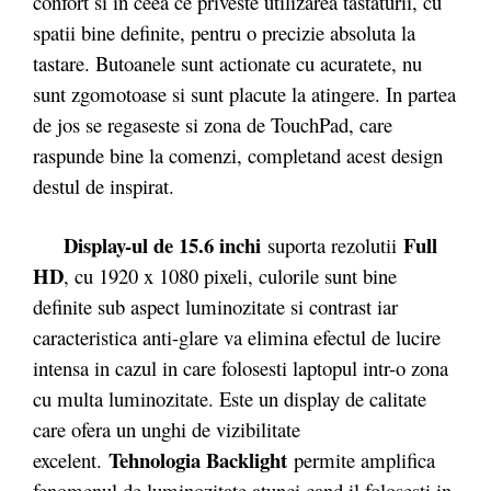
confort si in ceea ce priveste utilizarea tastaturii, cu
spatii bine definite, pentru o precizie absoluta la
tastare. Butoanele sunt actionate cu acuratete, nu
sunt zgomotoase si sunt placute la atingere. In partea
de jos se regaseste si zona de TouchPad, care
raspunde bine la comenzi, completand acest design
destul de inspirat.
Display-ul de 15.6 inchi
Full
suporta rezolutii
HD
, cu 1920 x 1080 pixeli, culorile sunt bine
definite sub aspect luminozitate si contrast iar
caracteristica anti-glare va elimina efectul de lucire
intensa in cazul in care folosesti laptopul intr-o zona
cu multa luminozitate. Este un display de calitate
care ofera un unghi de vizibilitate
Tehnologia Backlight
excelent.
permite amplifica
fenomenul de luminozitate atunci cand il folosesti in