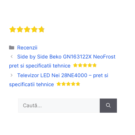
Categorii
Recenzii
Side by Side Beko GN163122X NeoFrost
pret si specificatii tehnice
Televizor LED Nei 28NE4000 – pret si
specificatii tehnice
Caută
după: