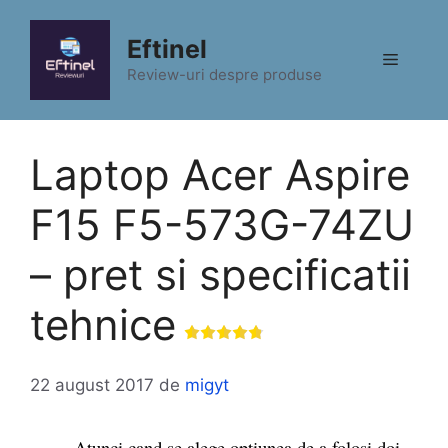
Sari
la
Eftinel
Meniu
conținut
Review-uri despre produse
Laptop Acer Aspire
F15 F5-573G-74ZU
– pret si specificatii
tehnice
22 august 2017
de
migyt
Atunci cand se alege optiunea de a folosi doi