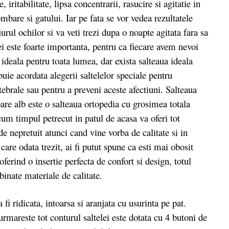
iritabilitate, lipsa concentrarii, rasucire si agitatie in
ombare si gatului. Iar pe fata se vor vedea rezultatele
jurul ochilor si va veti trezi dupa o noapte agitata fara sa
lei este foarte importanta, pentru ca fiecare avem nevoi
 ideala pentru toata lumea, dar exista salteaua ideala
buie acordata alegerii saltelelor speciale pentru
tebrale sau pentru a preveni aceste afectiuni. Salteaua
e alb este o salteaua ortopedia cu grosimea totala
cum timpul petrecut in patul de acasa va oferi tot
de nepretuit atunci cand vine vorba de calitate si in
 care odata trezit, ai fi putut spune ca esti mai obosit
oferind o insertie perfecta de confort si design, totul
mbinate materiale de calitate.
 ridicata, intoarsa si aranjata cu usurinta pe pat.
rmareste tot conturul saltelei este dotata cu 4 butoni de