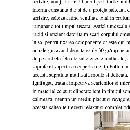
aerisire, aranjati cate 2 butoni pe laturile mai 
interna constanta dar si de a proteja salteaua 
aerisire, salteaua fiind ventilata total in profu
ramanand tot timpul uscata. Astfel umezeala a
rapid si eficient datorita miscari corpului ome
husa, pentru fixarea componentelor este din ma
antialergic avand densitatea de 30 gr/mp pe amb
de pe ambele fete ale saltelei este matlasata,
suprafetei suport de acoperire de tip Poliureta
aceasta suprafata matlasata moale si delicata
Ignifugat, tratata impotriva acarienilor si m
in material ce sunt eliberate lent in timpul s
calmeaza, mentin un mediu placut si revigore
aceasta saltea te trezesti relaxat si complet odi