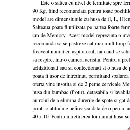
Este o saltea cu nivel de fermitate spre fer
90 Kg, fiind recomandata pentru toate pozitiil
model are dimensiunile cu husa de (l, L, H)c
Salteaua poate fi utilizata pe partea foarte f
cm de Memory. Acest model reprezinta o investi
recomanda sa se pastreze cat mai mult timp far
frecvent numai cu aspiratorul, iar cand se schi
sa respire, intr-o camera aerisita. Pentru a pr
achizitionati sau sa confectionati si o husa de 
poata fi usor de intretinut, permitand spalare
oferta vine insotita si de 2 perne cervicale 
husa din bumbac (frotir), detasabila si lavab
au rolul de a elimina durerile de spate si gat
printr-o atitudine nefireasca data de o perna 
40 x 10. Pentru intretinerea lor numai husa se