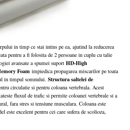
ui in timp ce stai intins pe ea, ajutind la reducerea
reata pentru a fi folosita de 2 persoane in cuplu cu talie
HD-High
ologiei avansate a spumei suport
emory Foam
impiedica propagarea miscarilor pe toata
Structura saltelei de
rul in timpul somnului.
tru circulatie si pentru coloana vertebrala. Acest
este fluxul de trafic si permite coloanei vertebrale si a
ural, fara stres si tensiune musculara. Coloana este
el este excelent pentru cei care sufera de scolioza,