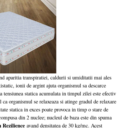
aparitia transpiratiei, caldurii si umiditatii mai ales
tistatic, ionii de argint ajuta organismul sa descarce
a tensiunea statica acumulata in timpul zilei este efectiv
fel ca organismul se relaxeaza si atinge gradul de relaxare
tate statica in exces poate provoca in timp o stare de
e compusa din 2 nuclee; nucleul de baza este din spuma
Rezilience
avand densitatea de 30 kg/mc. Acest