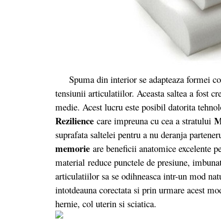
Spuma din interior se adapteaza formei corpul
tensiunii articulatiilor. Aceasta saltea a fost c
medie. Acest lucru este posibil datorita tehn
Rezilience
M
care impreuna cu cea a stratului
suprafata saltelei pentru a nu deranja partene
memorie
are beneficii anatomice excelente pen
material reduce punctele de presiune, imbunatat
articulatiilor sa se odihneasca intr-un mod nat
intotdeauna corectata si prin urmare acest mod
hernie, col uterin si sciatica.