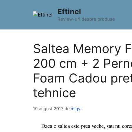
Sari
Eftinel
la
conținut
Review-uri despre produse
Saltea Memory F
200 cm + 2 Pern
Foam Cadou pret s
tehnice
19 august 2017
de
migyt
Daca o saltea este prea veche, sau nu cores