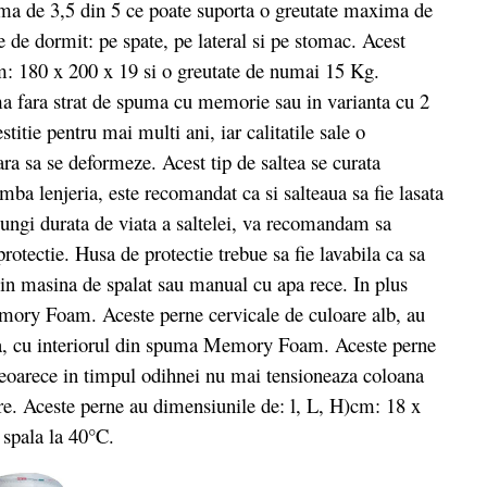
ma de 3,5 din 5 ce poate suporta o greutate maxima de
e de dormit: pe spate, pe lateral si pe stomac. Acest
m: 180 x 200 x 19 si o greutate de numai 15 Kg.
erma fara strat de spuma cu memorie sau in varianta cu 2
tie pentru mai multi ani, iar calitatile sale o
a sa se deformeze. Acest tip de saltea se curata
mba lenjeria, este recomandat ca si salteaua sa fie lasata
elungi durata de viata a saltelei, va recomandam sa
protectie. Husa de protectie trebue sa fie lavabila ca sa
a in masina de spalat sau manual cu apa rece. In plus
Memory Foam. Aceste perne cervicale de culoare alb, au
ila, cu interiorul din spuma Memory Foam. Aceste perne
 deoarece in timpul odihnei nu mai tensioneaza coloana
tare. Aceste perne au dimensiunile de: l, L, H)cm: 18 x
 spala la 40°C.