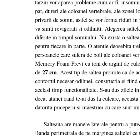
tarziu vor aparea probleme cum ar fi: insomnie, 
pat, dureri ale coloanei vertebrale, ale zonei l
privarii de somn, astfel se vor forma riduri in 
va simti revigorati si odihniti. Alegerea salte
diferite in timpul somnului. Nu exista o saltea
pentru fiecare in parte. O atentie deosebita tre
persoanele care sufera de boli ale coloanei ver
Memory Foam Previ cu ioni de argint de culoar
27 cm
de
. Acest tip de saltea promite ca de a
confortul necesar odihnei, constructia ei fiind 
acelasi timp functionalitate. S-au dus zilele in
decat atunci cand te-ai dus la culcare, aceasta 
datorita priceperii si maestriei cu care sunt i
Salteaua are manere laterale pentru a putea fi
Banda perimetrala de pe marginea saltelei ce u