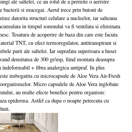
lungi ale saltelei, ce au rolul de a permite o aerisire
de bacterii si mucegai. Aerul trece prin butoni de
nzime datorita structuri celulare a nucleelor, iar salteaua
cumulata in timpul somnului va fi ventilata si eliminata
nesc. Tesatura de acoperire de baza din care este facuta
terial TNT, cu efect termoregulator, antitranspirant si
ele parti ale saltelei. Iar suprafata superioara a husei
 avand densitatea de 300 gr/mp, fiind montata deasupra
n indeformabil + fibra analergica antipraf. In plus
, este imbogatita cu microcapsule de Aloe Vera Air-Fresh
icroorganismelor. Micro capsulele de Aloe Vera inglobate
omnului, au multe efecte benefice pentru organism:
aza epiderma. Astfel ca dupa o noapte petrecuta cu
hnit.