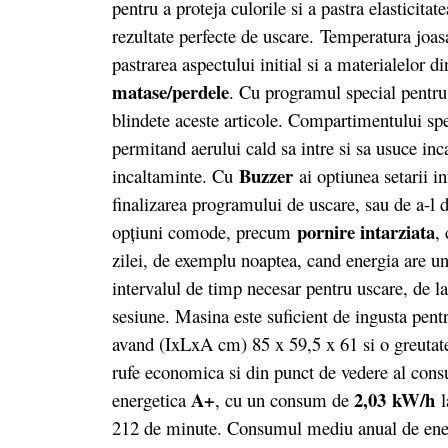
pentru a proteja culorile si a pastra elasticita
rezultate perfecte de uscare. Temperatura joas
pastrarea aspectului initial si a materialelor d
matase/perdele
. Cu programul special pentru
blindete aceste articole. Compartimentului spec
permitand aerului cald sa intre si sa usuce in
Buzzer
incaltaminte. Cu
ai optiunea setarii i
finalizarea programului de uscare, sau de a-l de
pornire intarziata
opţiuni comode, precum
,
zilei, de exemplu noaptea, cand energia are un
intervalul de timp necesar pentru uscare, de 
sesiune. Masina este suficient de ingusta pentru
avand (IxLxA cm) 85 x 59,5 x 61 si o greutat
rufe economica si din punct de vedere al consu
A+
2,03 kW/h
energetica
, cu un consum de
l
212 de minute. Consumul mediu anual de ener