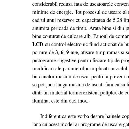
considerabil redusa fata de uscatoarele conven
minime de energie. Tot procesul de uscare al r
cadrul unui rezervor cu capacitatea de 5,28 litr
anumita perioada de timp. Arata bine si din p
bine conturat de culoare alb. Panoul de coman
LCD
cu control electronic fiind actionat de
3
6
9 ore
pornire de
,
,
, afisare timp ramas si s
pictograme sugestive pentru fiecare tip de prog
modificari ale parametrilor implicati in cicl
butoanelor masinii de uscat pentru a preveni 
se pot juca langa masina de uscat, fara ca sa 
dintr-un material termorezistent poliplex de cu
iluminat este din otel inox.
Indiferent ca este vorba despre hainele copii
lana cu acest model ai programe de uscare gat