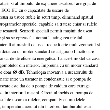
turii si al timpului de expunere uscatorul are grija de
1 ECO EU cu o capacitate de uscare de
euşi sa usuce rufele în scurt timp, eliminand spaţiul
programelor speciale, capabile sa trateze chiar si rufele
de tesaturii. Senzorii speciali permit maşinii de uscat
 şi sa se oprească automat la atingerea nivelul
 laterali ai masinii de uscat reduc foarte mult zgomotul si
ste dotat cu un motor standard ce asigura o functionare
standarde de eficienta energetica. La acest model carcasa
 zgomotelor din interior. Impreuna cu un motor standard
69 dB
 de doar
. Tehnologia inovativa a uscatorului de
natie intre un uscator in condensatie si o pompa de
uscare este dat de o pompa de caldura care extrage
za in interiorul masini. Circuitul inchis cu pompa de
cesul de uscare a rufelor, comparativ cu modelele
, temperatura aerului din interiorul tamburului este