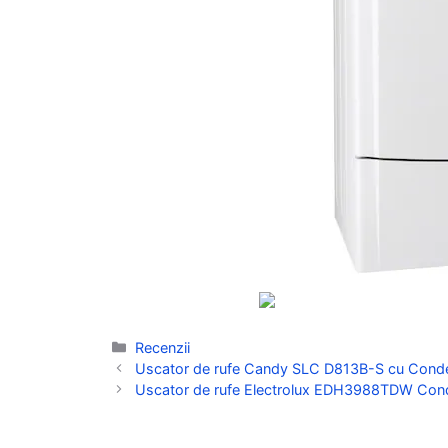
Categorii
Recenzii
Uscator de rufe Candy SLC D813B-S cu Condens
Uscator de rufe Electrolux EDH3988TDW Conden