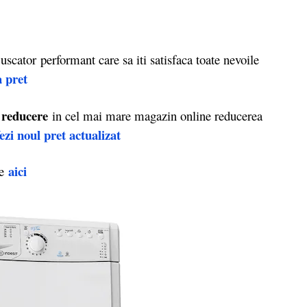
cator performant care sa iti satisfaca toate nevoile
a pret
reducere
a
in cel mai mare magazin online reducerea
ezi noul pret actualizat
aici
e