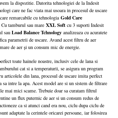
 avem la dispozitie. Datorita tehnologiei de la Indesit
nologi care ne fac viata mai usoara in procesul de uscare
Gold Care
uscare remarcabile cu tehnologia
XXL Soft
na. Cu tamburul sau mare
cu 3 suporti Indesit
Load Balance Tchnology
ul sau
analizeaza cu acuratete
ica parametrii de uscare. Avand acest filtru de aer
x mare de aer şi un consum mic de energie.
ect toate hainele noastre, inclusiv cele de lana si
tamburului cat si a temperaturii, se asigura un program
ru articolele din lana, procesul de uscare imita perfect
a sa intre la apa. Acest model are si un sistem de filtrare
cele mai mici scame. Trebuie doar sa curatam filtrul
entine un flux puternic de aer si un consum redus de
nctioneze ca si atunci cand era nou, ciclu dupa ciclu de
sunt adaptate la cerintele oricarei persoane, iar folosirea