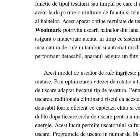
functie de tipul tesaturii sau timpul pe care il
avem la dispozitie o multime de functii si teh
al hainelor. Acest aparat obtine rezultate de 
Woolmark
potrivita uscarii hainelor din la
asigura o manevrare atenta, in timp ce sistem
incarcatura de rufe in tambur si automat modif
performant detasabil, aparatul asigura un flu
Acest model de uscator de rufe ingrijeste perf
matase. Prin optimizarea vitezei de rotatie a 
de uscare adaptat fiecarui tip de tesatura. Pent
uscarea traditionala eliminand riscul ca aceste
detasabil foarte eficient ce capteaza chiar si 
dublu dupa fiecare ciclu de uscare pentru a m
energie. Acest lucru permite uscatorului sa fu
16
uscare. Programele de uscare in numar de