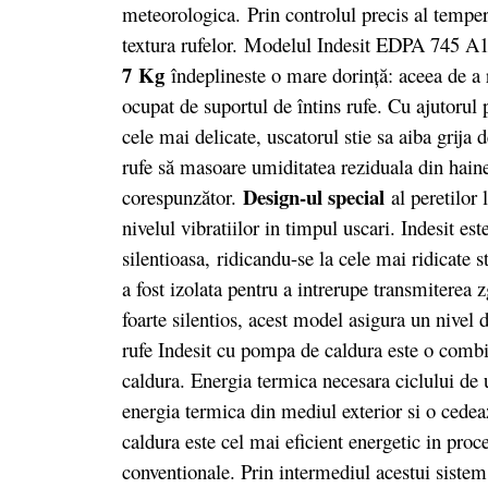
meteorologica. Prin controlul precis al tempera
textura rufelor. Modelul Indesit EDPA 745 A
7
Kg
îndeplineste o mare dorinţă: aceea de a r
ocupat de suportul de întins rufe. Cu ajutorul 
cele mai delicate, uscatorul stie sa aiba grija 
rufe să masoare umiditatea reziduala din haine
Design-ul special
corespunzător.
al peretilor
nivelul vibratiilor in timpul uscari. Indesit e
silentioasa, ridicandu-se la cele mai ridicate 
a fost izolata pentru a intrerupe transmiterea
foarte silentios, acest model asigura un nivel
rufe Indesit cu pompa de caldura este o combi
caldura. Energia termica necesara ciclului de 
energia termica din mediul exterior si o cedea
caldura este cel mai eficient energetic in pro
conventionale. Prin intermediul acestui sistem