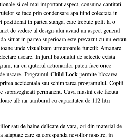
tionale si cel mai important aspect, consuma cantitati
ufelor se face prin condensare apa fiind colectata in
i pozitionat in partea stanga, care trebuie golit la o
unct de vedere al design-ului avand un aspect general
ecran
da situat in partea superioara este prevazut cu un
 butoane unde vizualizam urmatoarele functii: Amanare
electare uscare. In jurul butonului de selectie exista
ram, iar cu ajutorul actionarilor puteti face orice
Child Lock
ul de uscare. Programul
permite blocarea
oprirea accidentala sau schimbarea programului. Copiii
fie supravegheati permanent. Cuva masini este facuta
loare alb iar tamburul cu capacitatea de 112 litri
lor sau de haine delicate de vara, ori din material de
a adaptate care sa corespunda nevoilor noastre, in