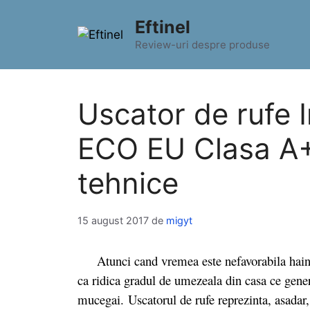
Sari
Eftinel
la
conținut
Review-uri despre produse
Uscator de rufe 
ECO EU Clasa A+ p
tehnice
15 august 2017
de
migyt
Atunci cand vremea este nefavorabila hainele
ca ridica gradul de umezeala din casa ce gener
mucegai. Uscatorul de rufe reprezinta, asadar