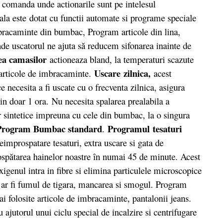
e comanda unde actionarile sunt pe intelesul
tala este dotat cu functii automate si programe speciale
mbracaminte din bumbac, Program articole din lina,
de uscatorul ne ajuta să reducem sifonarea inainte de
ea camasilor
actioneaza bland, la temperaturi scazute
Uscare zilnica,
articole de imbracaminte.
acest
e necesita a fi uscate cu o frecventa zilnica, asigura
in doar 1 ora. Nu necesita spalarea prealabila a
r sintetice impreuna cu cele din bumbac, la o singura
rogram Bumbac standard
Programul tesaturi
.
improspatare tesaturi, extra uscare si gata de
spătarea hainelor noastre în numai 45 de minute. Acest
igenul intra in fibre si elimina particulele microscopice
 ar fi fumul de tigara, mancarea si smogul. Program
ai folosite articole de imbracaminte, pantalonii jeans.
ajutorul unui ciclu special de incalzire si centrifugare