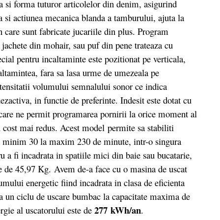
tea si forma tuturor articolelor din denim, asigurind
a si actiunea mecanica blanda a tamburului, ajuta la
in care sunt fabricate jucariile din plus. Program
 jachete din mohair, sau puf din pene trateaza cu
ial pentru incaltaminte este pozitionat pe verticala,
caltamintea, fara sa lasa urme de umezeala pe
ntensitatii volumului semnalului sonor ce indica
zactiva, in functie de preferinte. Indesit este dotat cu
 care ne permit programarea pornirii la orice moment al
 cost mai redus. Acest model permite sa stabiliti
la minim 30 la maxim 230 de minute, intr-o singura
 a fi incadrata in spatiile mici din baie sau bucatarie,
e de 45,97 Kg. Avem de-a face cu o masina de uscat
mului energetic fiind incadrata in clasa de eficienta
a un ciclu de uscare bumbac la capacitate maxima de
277 kWh/an
gie al uscatorului este de
.