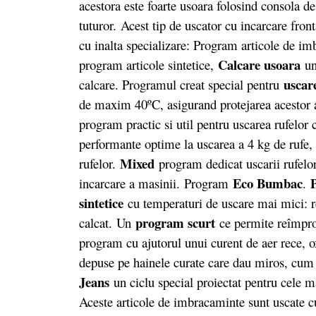
acestora este foarte usoara folosind consola d
tuturor. Acest tip de uscator cu incarcare fron
cu inalta specializare: Program articole de i
Calcare usoara
program articole sintetice,
un
uscar
calcare. Programul creat special pentru
de maxim 40ºC, asigurand protejarea acestor 
program practic si util pentru uscarea rufelor c
performante optime la uscarea a 4 kg de rufe, 
Mixed
rufelor.
program dedicat uscarii rufelo
Eco Bumbac
P
incarcare a masinii. Program
.
sintetice
cu temperaturi de uscare mai mici: re
program scurt
calcat.
Un
ce permite reîmpro
program cu ajutorul unui curent de aer rece, ox
depuse pe hainele curate care dau miros, cum
Jeans
un ciclu special proiectat pentru cele m
Aceste articole de imbracaminte sunt uscate cu 