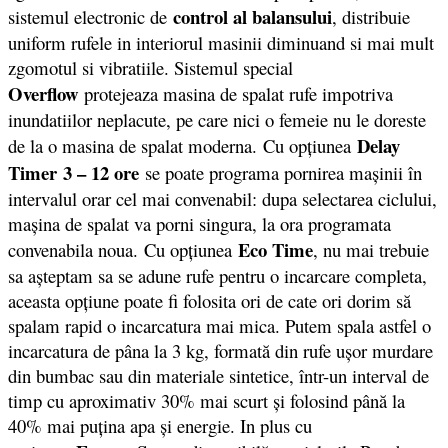
control al balansului
sistemul electronic de
, distribuie
uniform rufele in interiorul masinii diminuand si mai mult
zgomotul si vibratiile. Sistemul special
Overflow
protejeaza masina de spalat rufe impotriva
inundatiilor neplacute, pe care nici o femeie nu le doreste
Delay
de la o masina de spalat moderna. Cu opţiunea
Timer
3 – 12 ore
se poate programa pornirea maşinii în
intervalul orar cel mai convenabil: dupa selectarea ciclului,
maşina de spalat va porni singura, la ora programata
Eco Time
convenabila noua. Cu opţiunea
, nu mai trebuie
sa aşteptam sa se adune rufe pentru o incarcare completa,
aceasta opţiune poate fi folosita ori de cate ori dorim să
spalam rapid o incarcatura mai mica. Putem spala astfel o
incarcatura de pâna la 3 kg, formată din rufe uşor murdare
din bumbac sau din materiale sintetice, într-un interval de
timp cu aproximativ 30% mai scurt şi folosind până la
40% mai puţina apa şi energie. In plus cu