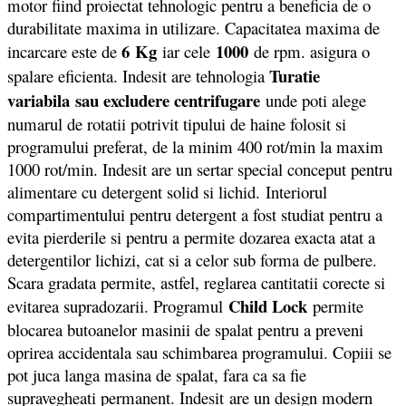
motor fiind proiectat tehnologic pentru a beneficia de o
durabilitate maxima in utilizare. Capacitatea maxima de
6 Kg
1000
incarcare este de
iar cele
de rpm. asigura o
Turatie
spalare eficienta. Indesit are tehnologia
variabila
sau excludere centrifugare
unde poti alege
numarul de rotatii potrivit tipului de haine folosit si
programului preferat, de la minim 400 rot/min la maxim
1000 rot/min. Indesit are un sertar special conceput pentru
alimentare cu detergent solid si lichid. Interiorul
compartimentului pentru detergent a fost studiat pentru a
evita pierderile si pentru a permite dozarea exacta atat a
detergentilor lichizi, cat si a celor sub forma de pulbere.
Scara gradata permite, astfel, reglarea cantitatii corecte si
Child Lock
evitarea supradozarii. Programul
permite
blocarea butoanelor masinii de spalat pentru a preveni
oprirea accidentala sau schimbarea programului. Copiii se
pot juca langa masina de spalat, fara ca sa fie
supravegheati permanent. Indesit
are un design modern