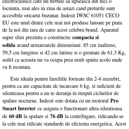
electrocasnice care nu trebuie sa lipseasca din nici o
locuinta, mai ales in ziua de astazi cand preturile sunt
accesibile oricarui buzunar. Indesit IWSC 61051 CECO
EU este unul dintre cele mai noi produse lansate pe piata
de la noi din tara de catre acest celebru brand. Aparatul
compacta si
super slim prezinta o constructie
solida
avand urmatoarele dimensiuni: 85 cm inaltime,
59,5 cm lungime si 42 cm latime si o greutate de 61,3 Kg,
astfel ca aceasta nu va ocupa prea mult spatiu acolo unde
va fi montata.
Este ideala pentru familiile formate din 2-4 membri,
pentru ca are capacitate de incarcare 6 kg, si suficient de
silentioasa pentru a nu te deranja in timpul ciclurilor de
Pro
spalare nocturne. Indesit este dotata cu un motorul
Smart Inverter
ce asigura o functionare ultra-silentioasa
60 dB
76 dB
de
la spalare si
la centrifugare, ridicandu-se
la cele mai ridicate standarde de eficienta energetica. Acest