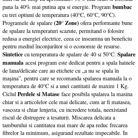
bumbac
pana la 40% mai putina apa si energie. Program
cu trei optiuni de temperatura (40°C, 60°C, 90°C).
(20° Zone)
Programele de spalare
ofera performante bune
de spalare la temperaturi scazute, permitand o folosire
redusa a energiei electrice, ceea ce inseamna un beneficiu
pentru mediul înconjurător si o economie de resurse.
Sintetice
Spalare
cu temperatura de spalare de 40 si 50°C.
manuala
acest program este dedicat pentru a spala hainele
de lana/delicate care au etichete cu „a nu se spala în
maşina”, pentru care se recomanda spalarea manuala la o
temperatura de 40°C si a unei cantitatii de maxim 1 Kg.
Perdele si Matase
Ciclul
face posibila spalarea la masina
chiar si a articolelor cele mai delicate, cum ar fi matasea,
vascoza si chiar lenjeria, cu incredere totala, neexistand
riscul de distrugere a tesaturii. Miscarea delicata a
tamburului si cantitatea mai mare de apa reduc frecarea
fibrelor la minimum, asigurand rezultate impecabile. In