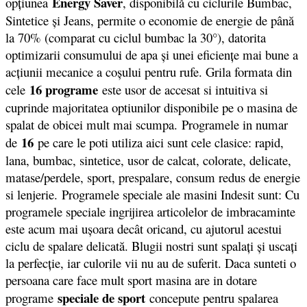
Energy Saver
opţiunea
, disponibilă cu ciclurile Bumbac,
Sintetice şi Jeans, permite o economie de energie de până
la 70% (comparat cu ciclul bumbac la 30°), datorita
optimizarii consumului de apa şi unei eficienţe mai bune a
acţiunii mecanice a coşului pentru rufe. Grila formata din
16 programe
cele
este usor de accesat si intuitiva si
cuprinde majoritatea optiunilor disponibile pe o masina de
spalat de obicei mult mai scumpa. Programele in numar
16
de
pe care le poti utiliza aici sunt cele clasice: rapid,
lana, bumbac, sintetice, usor de calcat, colorate, delicate,
matase/perdele, sport, prespalare, consum redus de energie
si lenjerie. Programele speciale ale masini Indesit sunt: Cu
programele speciale ingrijirea articolelor de imbracaminte
este acum mai uşoara decât oricand, cu ajutorul acestui
ciclu de spalare delicată. Blugii nostri sunt spalaţi şi uscaţi
la perfecţie, iar culorile vii nu au de suferit. Daca sunteti o
persoana care face mult sport masina are in dotare
speciale de sport
programe
concepute pentru spalarea