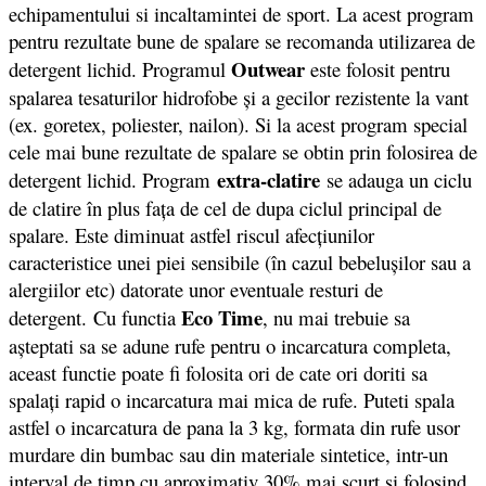
echipamentului si incaltamintei de sport. La acest program
pentru rezultate bune de spalare se recomanda utilizarea de
Outwear
detergent lichid. Programul
este folosit pentru
spalarea tesaturilor hidrofobe şi a gecilor rezistente la vant
(ex. goretex, poliester, nailon). Si la acest program special
cele mai bune rezultate de spalare se obtin prin folosirea de
extra-clatire
detergent lichid. Program
se adauga un ciclu
de clatire în plus faţa de cel de dupa ciclul principal de
spalare. Este diminuat astfel riscul afecţiunilor
caracteristice unei piei sensibile (în cazul bebeluşilor sau a
alergiilor etc) datorate unor eventuale resturi de
Eco Time
detergent. Cu functia
, nu mai trebuie sa
aşteptati sa se adune rufe pentru o incarcatura completa,
aceast functie poate fi folosita ori de cate ori doriti sa
spalaţi rapid o incarcatura mai mica de rufe. Puteti spala
astfel o incarcatura de pana la 3 kg, formata din rufe usor
murdare din bumbac sau din materiale sintetice, intr-un
interval de timp cu aproximativ 30% mai scurt si folosind