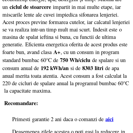
ciclul de stoarcere
un
impartit in mai multe etape, iar
miscarile lente ale cuvei impiedica sifonarea lenjeriei.
Acest proces previne formarea cutelor, iar calcatul lenjeriei
se va realiza intr-un timp mult mai scurt. Indesit este
o
masina de spalat ieftina si buna, cu functii de ultima
generatie. Eficienta energetica oferita de acest produs este
A+
foarte bun, avand clasa
, cu un consum in program
750 Wh/ciclu
standard bumbac 60°C de
de spalare si un
192 kWh/an
8303
litri
consum anual de
si de
de apa
anual merita toata atentia. Acest consum a fost calculat la
220 de cicluri de spalare anual la programul bumbac 60°C
la capacitate maxima.
Recomandare:
aici
Primesti garantie 2 ani daca o comanzi de
Deasemenea zilele acestea o poti gasi la reducere in