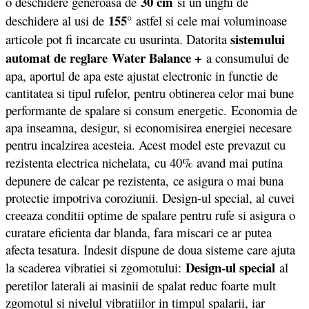
30 cm
o deschidere generoasa de
si un unghi de
155°
deschidere al usi de
astfel si cele mai voluminoase
sistemului
articole pot fi incarcate cu usurinta. Datorita
automat de reglare
Water Balance +
a consumului de
apa, aportul de apa este ajustat electronic in functie de
cantitatea si tipul rufelor, pentru obtinerea celor mai bune
performante de spalare si consum energetic. Economia de
apa inseamna, desigur, si economisirea energiei necesare
pentru incalzirea acesteia. Acest model este prevazut cu
rezistenta electrica nichelata,
cu 40% avand mai putina
depunere de calcar pe rezistenta, ce asigura o mai buna
protectie impotriva coroziunii. Design-ul special, al cuvei
creeaza conditii optime de spalare pentru rufe si asigura o
curatare eficienta dar blanda, fara miscari ce ar putea
afecta tesatura. Indesit dispune de doua sisteme care ajuta
Design-ul special
la scaderea vibratiei si zgomotului:
al
peretilor laterali ai masinii de spalat reduc foarte mult
zgomotul si nivelul vibratiilor in timpul spalarii, iar