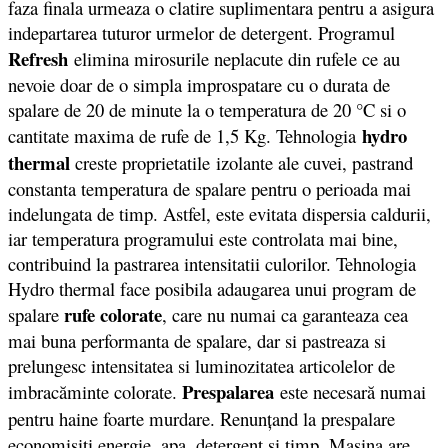
faza finala urmeaza o clatire suplimentara pentru a asigura
indepartarea tuturor urmelor de detergent. Programul
Refresh
elimina mirosurile neplacute din rufele ce au
nevoie doar de o simpla improspatare cu o durata de
spalare de 20 de minute la o temperatura de 20 °C si o
hydro
cantitate maxima de rufe de 1,5 Kg. Tehnologia
thermal
creste proprietatile izolante ale cuvei, pastrand
constanta temperatura de spalare pentru o perioada mai
indelungata de timp. Astfel, este evitata dispersia caldurii,
iar temperatura programului este controlata mai bine,
contribuind la pastrarea intensitatii culorilor. Tehnologia
Hydro thermal face posibila adaugarea unui program de
rufe colorate
spalare
, care nu numai ca garanteaza cea
mai buna performanta de spalare, dar si pastreaza si
prelungesc intensitatea si luminozitatea articolelor de
Prespalarea
imbracăminte colorate.
este necesară numai
pentru haine foarte murdare.
Renunţand la prespalare
economisiţi energie, apa, detergent şi timp.
Masina are