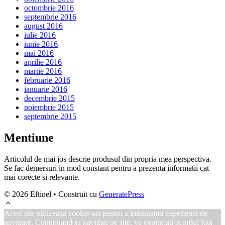
octombrie 2016
septembrie 2016
august 2016
iulie 2016
iunie 2016
mai 2016
aprilie 2016
martie 2016
februarie 2016
ianuarie 2016
decembrie 2015
noiembrie 2015
septembrie 2015
Mentiune
Articolul de mai jos descrie produsul din propria mea perspectiva.
Se fac demersuri in mod constant pentru a prezenta informatii cat
mai corecte si relevante.
© 2026 Eftinel
• Construit cu
GeneratePress
Acest site utilizeaza cookie-uri pentru a imbunatati experienta de
navigare. Continuand sa navigati pe site, va exprimati acordul fata