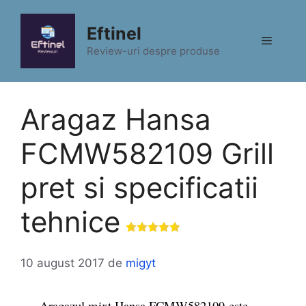
Sari
la
Eftinel
Meniu
conținut
Review-uri despre produse
Aragaz Hansa
FCMW582109 Grill
pret si specificatii
tehnice
10 august 2017
de
migyt
Aragazul mixt Hansa FCMW582109 este