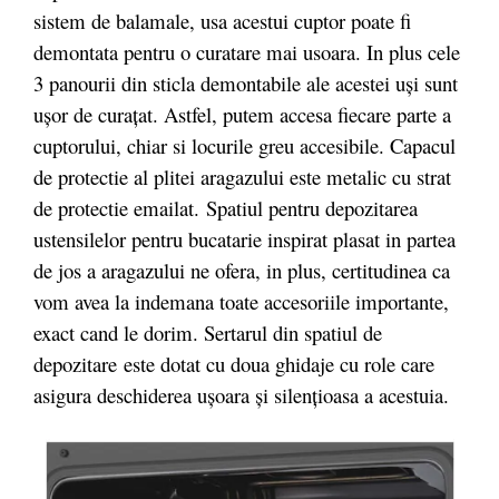
sistem de balamale, usa acestui cuptor poate fi
demontata pentru o curatare mai usoara. In plus cele
3 panourii din sticla demontabile ale acestei uşi sunt
uşor de curaţat. Astfel, putem accesa fiecare parte a
cuptorului, chiar si locurile greu accesibile. Capacul
de protectie al plitei aragazului este metalic cu strat
de protectie emailat. Spatiul pentru depozitarea
ustensilelor pentru bucatarie inspirat plasat in partea
de jos a aragazului ne ofera, in plus, certitudinea ca
vom avea la indemana toate accesoriile importante,
exact cand le dorim. Sertarul din spatiul de
depozitare este dotat cu doua ghidaje cu role care
asigura deschiderea uşoara şi silenţioasa a acestuia.