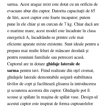
sarma. Acest aragaz mixt este dotat cu un orificiu de
evacuare abur din cuptor. Datorita capacitații de 65
de litri, acest cuptor este foarte incapator; putem
pune în ele chiar și un curcan de 7 kg. Chiar dacă are
o marime mare, acest model este încadrate în clasa
energetică A, încadrându-se printre cele mai
eficiente aparate mixte existente. Sunt ideale pentru a
prepara mai multe feluri de mâncare deodată și
pentru reuniuni familiale sau petreceri acasă.
ghidaje laterale de
Cuptorul are in dotare
sarma
pentru tavi. Fiind realizate din oţel cromat,
ghidajele laterale demontabile asigură stabilitatea
tăvilor de copt şi facilitează glisarea la introducerea
şi scoaterea acestora din cuptor. Ghidajele pot fi
scoase şi spălate în maşina de spălat vase.
Design-ul
acestui cuptor este inspirat de forma cuptoarelelor