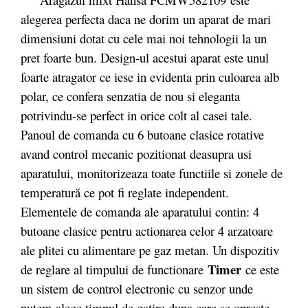
alegerea perfecta daca ne dorim un aparat de mari
dimensiuni dotat cu cele mai noi tehnologii la un
pret foarte bun. Design-ul acestui aparat este unul
foarte atragator ce iese in evidenta prin culoarea alb
polar, ce confera senzatia de nou si eleganta
potrivindu-se perfect in orice colt al casei tale.
Panoul de comanda cu 6 butoane clasice rotative
avand control mecanic pozitionat deasupra usi
aparatului, monitorizeaza toate functiile si zonele de
temperatură ce pot fi reglate independent.
Elementele de comanda ale aparatului contin: 4
butoane clasice pentru actionarea celor 4 arzatoare
ale plitei cu alimentare pe gaz metan. Un dispozitiv
Timer
de reglare al timpului de functionare
ce este
un sistem de control electronic cu senzor unde
putem alege timpul de gatire dupa care se opreste