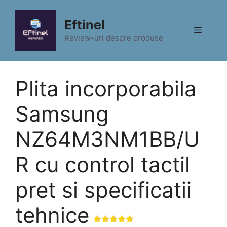
Sari
la
Eftinel
Meniu
conținut
Review-uri despre produse
Plita incorporabila
Samsung
NZ64M3NM1BB/U
R cu control tactil
pret si specificatii
tehnice