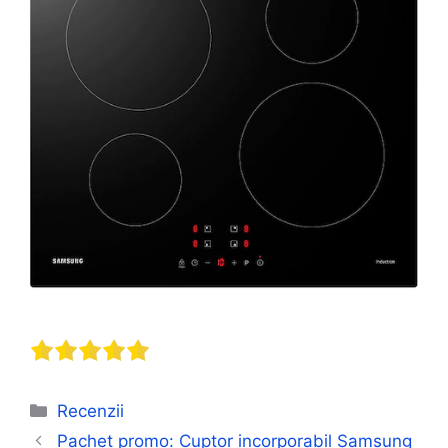
Categorii
Recenzii
Pachet promo: Cuptor incorporabil Samsung