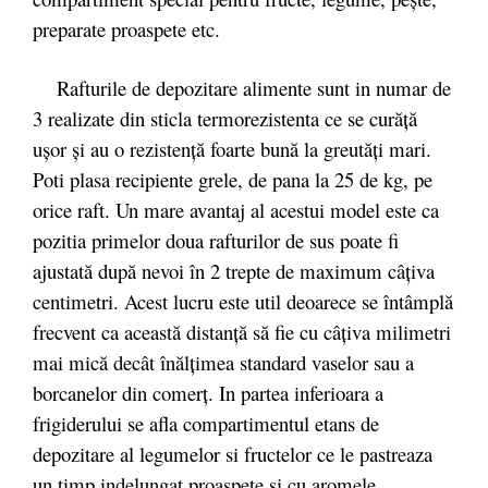
preparate proaspete etc.
Rafturile de depozitare alimente sunt in numar de
3 realizate din sticla termorezistenta ce se curăță
ușor și au o rezistență foarte bună la greutăți mari.
Poti plasa recipiente grele, de pana la 25 de kg, pe
orice raft. Un mare avantaj al acestui model este ca
pozitia primelor doua rafturilor de sus poate fi
ajustată după nevoi în 2 trepte de maximum câţiva
centimetri. Acest lucru este util deoarece se întâmplă
frecvent ca această distanţă să fie cu câţiva milimetri
mai mică decât înălţimea standard vaselor sau a
borcanelor din comerţ. In partea inferioara a
frigiderului se afla compartimentul etans de
depozitare al legumelor si fructelor ce le pastreaza
un timp indelungat proaspete si cu aromele