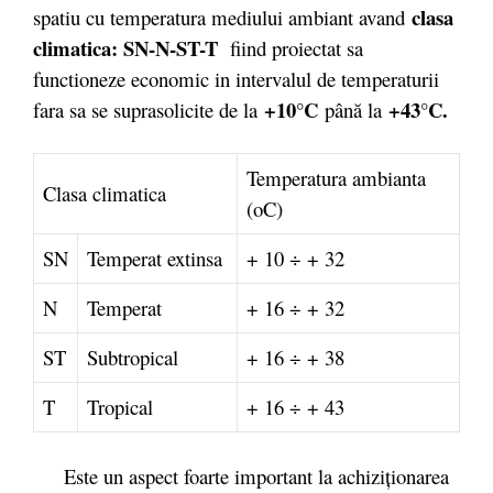
clasa
spatiu cu temperatura mediului ambiant avand
climatica: SN-N-ST-T
fiind proiectat sa
functioneze economic in intervalul de temperaturii
+10°C
+43°C.
fara sa se suprasolicite de la
până la
Temperatura ambianta
Clasa climatica
(oC)
SN
Temperat extinsa
+ 10 ÷ + 32
N
Temperat
+ 16 ÷ + 32
ST
Subtropical
+ 16 ÷ + 38
T
Tropical
+ 16 ÷ + 43
Este un aspect foarte important la achiziţionarea