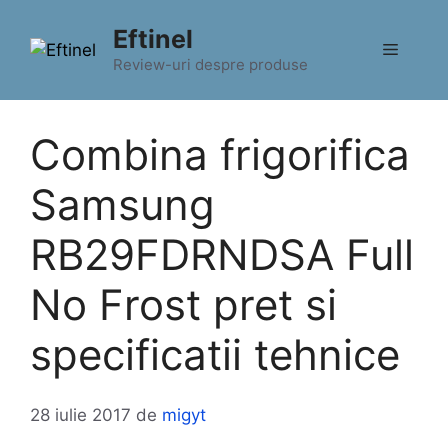
Sari
Eftinel
la
Meniu
conținut
Review-uri despre produse
Combina frigorifica
Samsung
RB29FDRNDSA Full
No Frost pret si
specificatii tehnice
28 iulie 2017
de
migyt