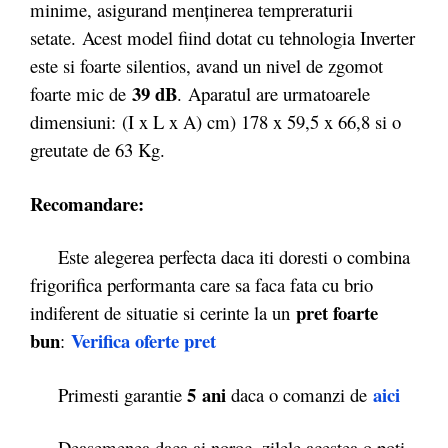
minime, asigurand menținerea tempreraturii
setate. Acest model fiind dotat cu tehnologia Inverter
este si foarte silentios, avand un nivel de zgomot
39 dB
foarte mic de
. Aparatul are urmatoarele
dimensiuni: (I x L x A) cm) 178 x 59,5 x 66,8 si o
greutate de 63 Kg.
Recomandare:
Este alegerea perfecta daca iti doresti o combina
frigorifica performanta care sa faca fata cu brio
pret foarte
indiferent de situatie si cerinte la un
bun
Verifica oferte pret
:
5 ani
aici
Primesti garantie
daca o comanzi de
Deasemenea daca ai noroc, zilele acestea o poti