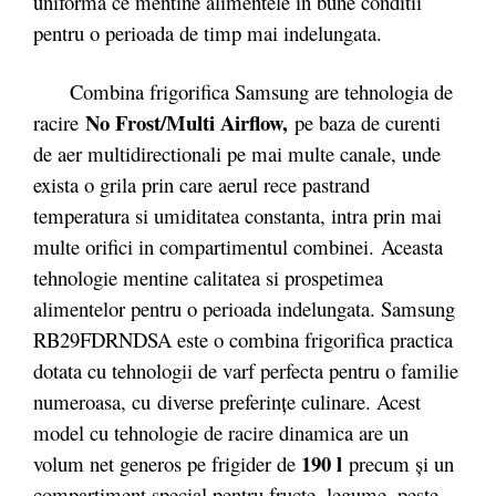
uniforma ce mentine alimentele in bune conditii
pentru o perioada de timp mai indelungata.
Combina frigorifica Samsung are tehnologia de
No Frost/
Multi Airflow
,
racire
pe baza de curenti
de aer multidirectionali pe mai multe canale, unde
exista o grila prin care aerul rece pastrand
temperatura si umiditatea constanta, intra prin mai
multe orifici in compartimentul combinei. Aceasta
tehnologie mentine calitatea si prospetimea
alimentelor pentru o perioada indelungata. Samsung
RB29FDRNDSA este o combina frigorifica practica
dotata cu tehnologii de varf perfecta pentru o familie
numeroasa, cu diverse preferințe culinare. Acest
model cu tehnologie de racire dinamica are un
190 l
volum net generos pe frigider de
precum și un
compartiment special pentru fructe, legume, pește,