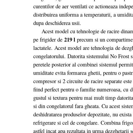
curentilor de aer ventilati ce actioneaza inde
distribuirea uniforma a temperaturii, a umiditat
dupa deschiderea usii.
Acest model cu tehnologie de racire dinamica
219 l
pe frigider de
precum si un compartiment
lactatele. Acest model are tehnologia de dezgh
congelatorului. Datorita sistemului No Frost si
peretele posterior al combinei sistemul permit
umiditate evita formarea ghetii, pentru o pastr
compresor si 2 circuite de racire separate este 
fiind perfect pentru o familie numeroasa, cu di
gustul si textura pentru mai mult timp datorita
si din congelatorul fara gheata. Cu acest siste
deshidratarea produselor depozitate, nu exista 
refrigerare si cel de congelare. Combina frigo
astfel incat apa rezultata in urma dezghetarii 