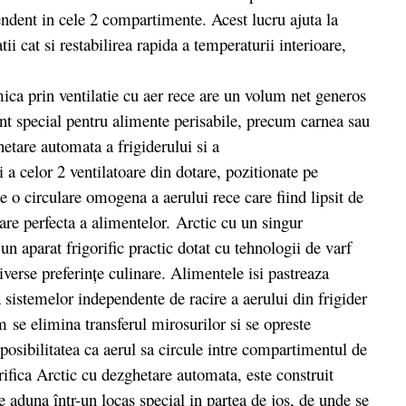
pendent in cele 2 compartimente. Acest lucru ajuta la
ii cat si restabilirea rapida a temperaturii interioare,
 prin ventilatie cu aer rece are un volum net generos
 special pentru alimente perisabile, precum carnea sau
etare automata a frigiderului si a
 a celor 2 ventilatoare din dotare, pozitionate pe
e o circulare omogena a aerului rece care fiind lipsit de
are perfecta a alimentelor. Arctic cu un singur
un aparat frigorific practic dotat cu tehnologii de varf
verse preferințe culinare. Alimentele isi pastreaza
 sistemelor independente de racire a aerului din frigider
m se elimina transferul mirosurilor si se opreste
posibilitatea ca aerul sa circule intre compartimentul de
rifica Arctic cu dezghetare automata, este construit
se aduna într-un locas special in partea de jos, de unde se