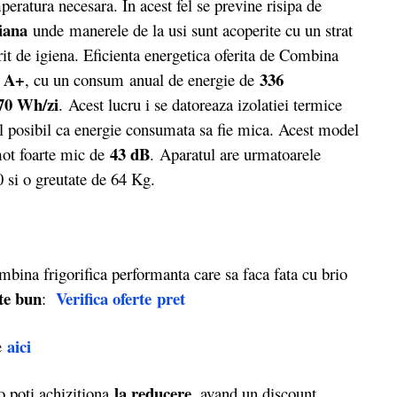
eratura necesara. In acest fel se previne risipa de
riana
unde
manerele de la usi sunt acoperite cu un strat
rit de igiena. Eficienta energetica oferita de Combina
A+
336
a
, cu un consum anual de energie de
0 Wh/zi
.
Acest lucru i se datoreaza izolatiei termice
ul posibil ca energie consumata sa fie mica. Acest model
43 dB
omot foarte mic de
. Aparatul are urmatoarele
0 si o greutate de 64 Kg.
bina frigorifica performanta care sa faca fata cu brio
rte bun
Verifica oferte
pret
:
aici
e
la reducere
 poti achizitiona
, avand un discount