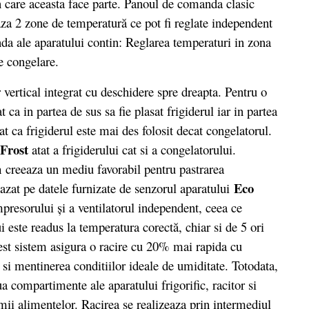
 care aceasta face parte. Panoul de comanda clasic
eaza 2 zone de temperatură ce pot fi reglate independent
da ale aparatului contin: Reglarea temperaturi in zona
e congelare.
rtical integrat cu deschidere spre dreapta. Pentru o
 ca in partea de sus sa fie plasat frigiderul iar in partea
at ca frigiderul este mai des folosit decat congelatorul.
 Frost
atat a frigiderului cat si a congelatorului.
h
creeaza un mediu favorabil pentru pastrarea
Eco
bazat pe datele furnizate de senzorul aparatului
presorului și a ventilatorul independent, ceea ce
 este readus la temperatura corectă, chiar si de 5 ori
est sistem asigura o racire cu 20% mai rapida cu
si mentinerea conditiilor ideale de umiditate. Totodata,
a compartimente ale aparatului frigorific, racitor si
mii alimentelor. Racirea se realizeaza prin intermediul