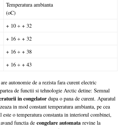
Temperatura ambianta
(oC)
+ 10 ÷ + 32
+ 16 ÷ + 32
+ 16 ÷ + 38
+ 16 ÷ + 43
e autonomie de a rezista fara curent electric
partea de functii si tehnologie Arctic detine: Semnal
eraturii in congelator
dupa o pana de curent. Aparatul
zeaza in mod constant temperatura ambianta, pe cea
ul este o temperatura constanta in interiorul combinei,
congelare automata
c avand functia de
revine la