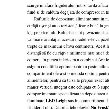
scurge în afara frigiderului, intr-o tavita afla
fiind si de caldura degajata de compresor in t
Rafturile de depozitare alimente sunt in numa
curăță ușor și au o rezistență foarte bună la gr
kg, pe orice raft. Rafturile sunt prevazute si 
Un mare avantaj al acestui model este ca poziti
trepte de maximum câţiva centimetri. Acest lu
distanţă să fie cu câţiva milimetri mai mică d
comerţ. In partea inferioara a combinei Arct
asigura conditiile optime pentru a pastra alim
compartiment ofera si o metoda optima pentru
alimentelor, pentru ca tu sa le prepari exact at
maner vertical integrat este echipata cu 3 sup
compartimentare specializata in depozitarea a
LED Leigh
iluminare
sus in compartimentul fr
No Frost
frigiderul plin. Datorita tehnologiei