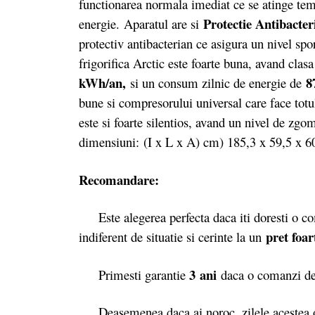
functionarea normala imediat ce se atinge temp
Protectie Antibacte
energie. Aparatul are si
protectiv antibacterian ce asigura un nivel spo
frigorifica Arctic este foarte buna, avand clas
kWh/an,
87
si un consum zilnic de energie de
bune si compresorului universal care face tot
este si foarte silentios, avand un nivel de zg
dimensiuni: (I x L x A) cm) 185,3 x 59,5 x 6
Recomandare:
Este alegerea perfecta daca iti doresti o com
pret foa
indiferent de situatie si cerinte la un
3 ani
Primesti garantie
daca o comanzi d
Deasemenea daca ai noroc, zilele acestea o