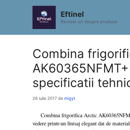
Sari
la
Eftinel
conținut
Review-uri despre produse
Combina frigorifi
AK60365NFMT+ N
specificatii tehni
26 iulie 2017
de
migyt
Combina frigorifica Arctic AK60365NFMT+ 
vedere printr-un finisaj elegant dat de materia