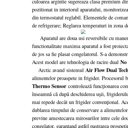
culoarea argintie sugereaza clasa premium din
pozitionat in interiorul aparatului, monitoriz
din termostatul reglabil. Elementele de coman
de refrigerare; Reglarea temperaturi in zona d
Aparatul are doua usi reversibile cu maner ve
functionalitate maxima aparatul a fost proiectat
de jos sa fie plasat congelatorul. S-a demonstr
No
Acest model are tehnologia de racire dual
Air Flow Dual Tec
Arctic avand sistemul
alimentelor proaspete in frigider. Procesorul 
Thermo Sensor
controlează funcționarea com
înseamnă că după deschiderea ușii, frigiderului
mai repede decât un frigider convențional. Ac
dublarea timpului de conservare a alimentelor 
previne amestecarea mirosurilor intre cele dou
congelator, garantand astfel pastrarea prospeti