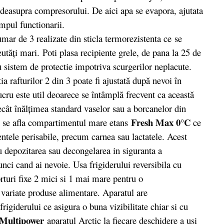
ta deasupra compresorului. De aici apa se evapora, ajutata
impul functionarii.
r de 3 realizate din sticla termorezistenta ce se
eutăți mari. Poti plasa recipiente grele, de pana la 25 de
cu sistem de protectie impotriva scurgerilor neplacute.
a rafturilor 2 din 3 poate fi ajustată după nevoi în
cru este util deoarece se întâmplă frecvent ca această
ecât înălţimea standard vaselor sau a borcanelor din
Fresh Max 0°C
ic se afla compartimentul mare etans
ce
entele perisabile, precum carnea sau lactatele. Acest
 depozitarea sau decongelarea in siguranta a
unci cand ai nevoie. Usa frigiderului reversibila cu
orturi fixe 2 mici si 1 mai mare pentru o
 variate produse alimentare. Aparatul are
igiderului ce asigura o buna vizibilitate chiar si cu
/Multipower
aparatul Arctic la fiecare deschidere a usi