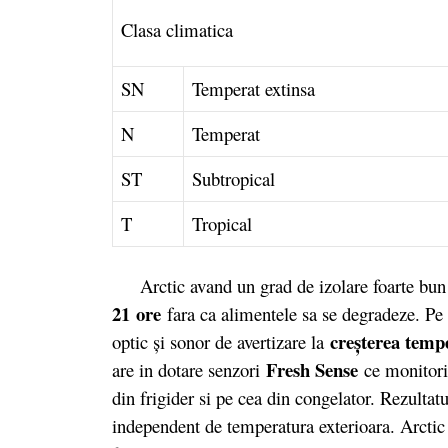
Clasa climatica
SN
Temperat extinsa
N
Temperat
ST
Subtropical
T
Tropical
Arctic avand un grad de izolare foarte bun ar
21 ore
fara ca alimentele sa se degradeze. Pe 
creşterea temp
optic şi sonor de avertizare la
Fresh Sense
are in dotare senzori
ce monitori
din frigider si pe cea din congelator. Rezultat
independent de temperatura exterioara. Arcti