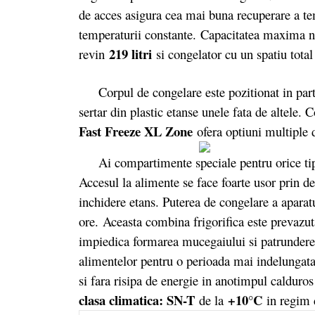
de acces asigura cea mai buna recuperare a te
temperaturii constante. Capacitatea maxima 
219 litri
revin
si congelator cu un spatiu tota
Corpul de congelare este pozitionat in parte
sertar din plastic etanse unele fata de altele
Fast Freeze XL Zone
ofera optiuni multiple 
Ai compartimente speciale pentru orice tip d
Accesul la alimente se face foarte usor prin d
inchidere etans. Puterea de congelare a aparat
ore. Aceasta combina frigorifica este prevazuta
impiedica formarea mucegaiului si patrunderea
alimentelor pentru o perioada mai indelungata
si fara risipa de energie in anotimpul calduro
clasa climatica: SN-T
+10°C
de la
in regim