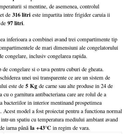
mperaturii si mentine, de asemenea, controlul
316 litri
net de
este impartita intre frigider caruia ii
97 litri
l de
.
a inferioara a combinei avand trei compartimente tip
. Compartimentele de mari dimensiuni ale congelatorului
de congelare, inclusiv congelarea rapida.
e congelare si o tava pentru cuburi de gheata.
eschiderea unei usi transparente ce are un sistem de
5 Kg
ului este de
de carne sau alte produse in 24 de
 cu o garnitura antibacteriana care are rolul de a
 bacteriilor in interior mentinand prospetimea
. Acest model a fost proiectat pentru a functiona normal
s intr-un spatiu cu temperatura mediului ambiant avand
la
+43°C
 de iarna până
in regim de vara.