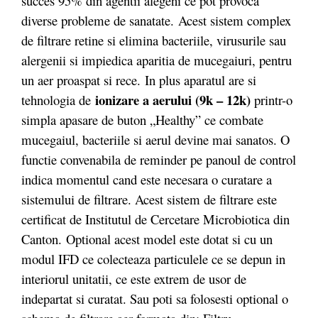
succes 95% din agentii alegeni ce pot provoca
diverse probleme de sanatate. Acest sistem complex
de filtrare retine si elimina bacteriile, virusurile sau
alergenii si impiedica aparitia de mucegaiuri, pentru
un aer proaspat si rece. In plus aparatul are si
ionizare a aerului (9k – 12k)
tehnologia de
printr-o
simpla apasare de buton „Healthy” ce combate
mucegaiul, bacteriile si aerul devine mai sanatos. O
functie convenabila de reminder pe panoul de control
indica momentul cand este necesara o curatare a
sistemului de filtrare. Acest sistem de filtrare este
certificat de Institutul de Cercetare Microbiotica din
Canton. Optional acest model este dotat si cu un
modul IFD ce colecteaza particulele ce se depun in
interiorul unitatii, ce este extrem de usor de
indepartat si curatat. Sau poti sa folosesti optional o