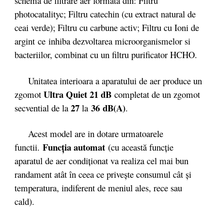
schema de filtrare aer formata din: Filtru
photocatalityc; Filtru catechin (cu extract natural de
ceai verde); Filtru cu carbune activ; Filtru cu Ioni de
argint ce inhiba dezvoltarea microorganismelor si
bacteriilor, combinat cu un filtru purificator HCHO.
Unitatea interioara a aparatului de aer produce un
Ultra Quiet 21 dB
zgomot
completat de un zgomot
27
36
dB(A)
secvential de la
la
.
Acest model are in dotare urmatoarele
Funcţia automat
functii.
(cu această funcţie
aparatul de aer condiţionat va realiza cel mai bun
randament atât în ceea ce priveşte consumul cât şi
temperatura, indiferent de meniul ales, rece sau
cald).