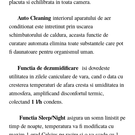
placuta si echilibrata in toata camera.
Auto Cleaning
interiorul aparatului de aer
conditionat este intretinut prin uscarea
schimbatorului de caldura, aceasta functie de
curatare automata elimina toate substantele care pot
fi daunatoare pentru organismul uman.
Functia de dezumidificare
isi dovedeste
utilitatea in zilele caniculare de vara, cand o data cu
cresterea temperaturi de afara cresta si umiditatea in
atmosfera, amplificand disconfortul termic,
1 l/h
colectand
condens.
Functia Sleep/Night
asigura un somn linistit pe
timp de noapte, temperatura va fi modificata cu
maxim 1 grad Celsius pe racire si o va scade cu 1