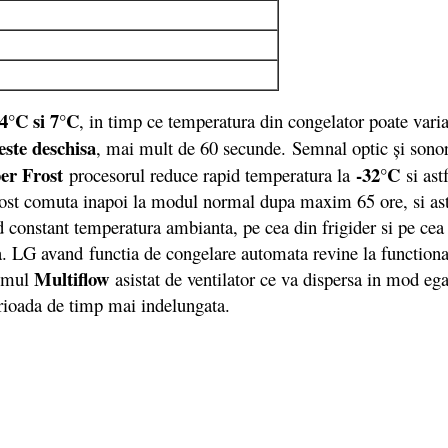
4°C si 7°C
, in timp ce temperatura din congelator poate vari
este deschisa
, mai mult de 60 secunde. Semnal optic şi sonor
er Frost
-32°C
procesorul reduce rapid temperatura la
si as
st comuta inapoi la modul normal dupa maxim 65 ore, si astfel
constant temperatura ambianta, pe cea din frigider si pe cea 
ra. LG avand functia de congelare automata revine la function
Multiflow
temul
asistat de ventilator ce va dispersa in mod ega
perioada de timp mai indelungata.