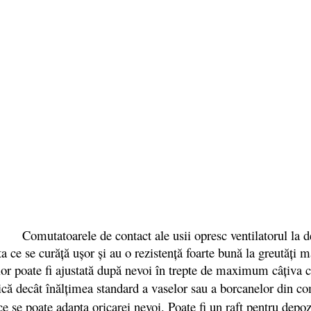
Comutatoarele de contact ale usii opresc ventilatorul la de
a ce se curăță ușor și au o rezistență foarte bună la greutăți m
ilor poate fi ajustată după nevoi în trepte de maximum câţiva c
ică decât înălţimea standard a vaselor sau a borcanelor din com
 ce se poate adapta oricarei nevoi. Poate fi un raft pentru depo