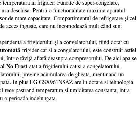
 temperatura in frigider; Functie de super-congelare,
e usa deschisa. Pentru o functionalitate maxima aparatul
resor de mare capacitate. Compartimentul de refrigerare şi cel
or de acces înguste, care nu incomodează mult când sunt
entă a frigiderului şi a congelatorului, fiind dotat cu
automată
frigider cat si a congelatorului, este construit astfel
ui, într-o tăviţă aflată deasupra compresorului. De aici apa se
al No Frost
atat a frigiderului cat si a congelatorului.
gelatorului, previne acumularea de gheata, mentinand un
aspata. In plus LG GSX961NSAZ are in dotare si tehnologia
ul rece pastrand temperatura si umiditatea constanta, intra
u o perioada indelungata.