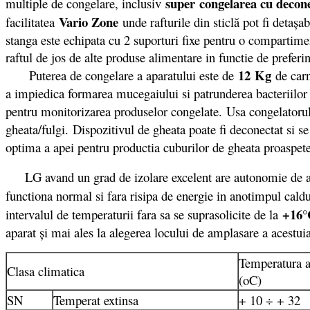
super
congelarea cu decon
multiple de congelare, inclusiv
Vario Zone
facilitatea
unde rafturile din sticlă pot fi detaș
stanga este echipata cu 2 suporturi fixe pentru o compartime
raftul de jos de alte produse alimentare in functie de preferin
12 Kg
Puterea de congelare a aparatului este de
de carn
a impiedica formarea mucegaiului si patrunderea bacteriilor
pentru monitorizarea produselor congelate. Usa congelatoru
gheata/fulgi. Dispozitivul de gheata poate fi deconectat si se
optima a apei pentru productia cuburilor de gheata proaspet
LG avand un grad de izolare excelent are autonomie de a r
functiona normal si fara risipa de energie in anotimpul cal
+16°
intervalul de temperaturii fara sa se suprasolicite de la
aparat şi mai ales la alegerea locului de amplasare a acestuia
Temperatura 
Clasa climatica
(oC)
SN
Temperat extinsa
+ 10 ÷ + 32