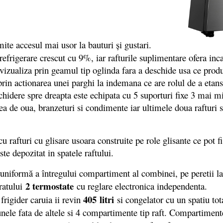
ite accesul mai usor la bauturi și gustari.
refrigerare crescut cu 9%, iar rafturile suplimentare ofera inc
zualiza prin geamul tip oglinda fara a deschide usa ce produse
n actionarea unei parghi la indemana ce are rolul de a etansa
schidere spre dreapta este echipata cu 5 suporturi fixe 3 mai m
ea de oua, branzeturi si condimente iar ultimele doua rafturi s
rafturi cu glisare usoara construite pe role glisante ce pot fi
te depozitat in spatele raftului.
rmă a întregului compartiment al combinei, pe peretii late
2 termostate
aratului
cu reglare electronica independenta.
405 litri
 frigider caruia ii revin
si congelator cu un spatiu to
nele fata de altele si 4 compartimente tip raft. Compartiment