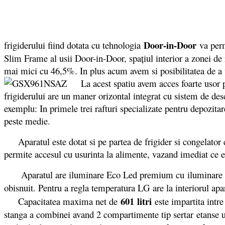
Door-in-Door
frigiderului fiind dotata cu tehnologia
va perm
Slim Frame al usii Door-in-Door, spațiul interior a zonei de 
mai mici cu 46,5%. In plus acum avem si posibilitatea de a vi
La acest spatiu avem acces foarte usor pri
frigiderului are un maner orizontal integrat cu sistem de de
exemplu: In primele trei rafturi specializate pentru depozitar
peste medie.
Aparatul este dotat si pe partea de frigider si congelator cu 
permite accesul cu usurinta la alimente, vazand imediat ce es
Aparatul are iluminare Eco Led premium cu iluminare unifo
obisnuit. Pentru a regla temperatura LG are la interiorul ap
601 litri
Capacitatea maxima net de
este impartita intre
stanga a combinei avand 2 compartimente tip sertar etanse u