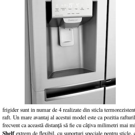
frigider sunt in numar de 4 realizate din sticla termorezistent
raft. Un mare avantaj al acestui model este ca pozitia raftur
frecvent ca această distanţă să fie cu câţiva milimetri mai m
Shelf
extrem de flexibil, cu suporturi speciale pentru sticle,