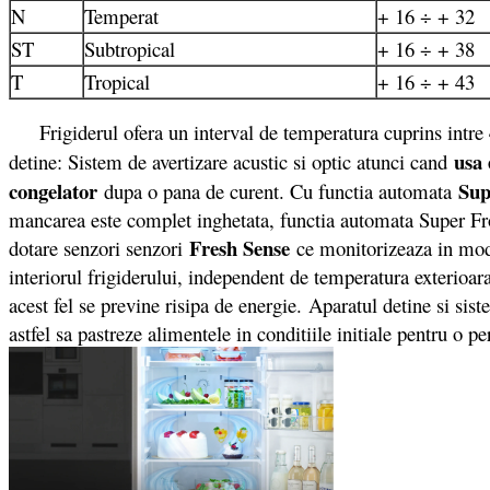
N
Temperat
+ 16 ÷ + 32
ST
Subtropical
+ 16 ÷ + 38
T
Tropical
+ 16 ÷ + 43
Frigiderul ofera un interval de temperatura cuprins intre
usa 
detine: Sistem de avertizare acustic si optic atunci cand
congelator
Sup
dupa o pana de curent. Cu functia automata
mancarea este complet inghetata, functia automata Super Fro
Fresh Sense
dotare senzori senzori
ce monitorizeaza in mod 
interiorul frigiderului, independent de temperatura exterioa
acest fel se previne risipa de energie. Aparatul detine si sis
astfel sa pastreze alimentele in conditiile initiale pentru o 