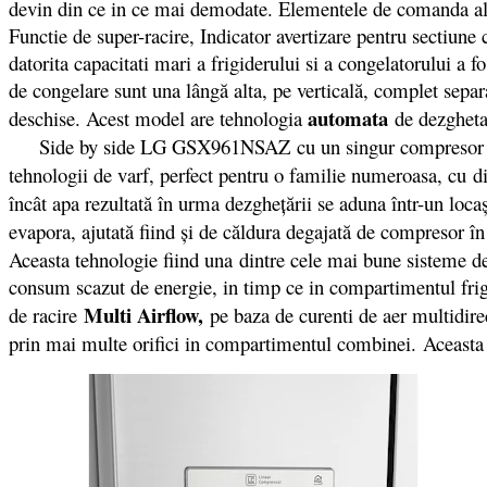
devin din ce in ce mai demodate. Elementele de comanda ale 
Functie de super-racire, Indicator avertizare pentru sectiune
datorita capacitati mari a frigiderului si a congelatorului a
de congelare sunt una lângă alta, pe verticală, complet sepa
automata
deschise. Acest model are tehnologia
de dezghetar
Side by side LG GSX961NSAZ cu un singur compresor puterni
tehnologii de varf, perfect pentru o familie numeroasa, cu d
încât apa rezultată în urma dezgheţării se aduna într-un locaş
evapora, ajutată fiind şi de căldura degajată de compresor în
Aceasta tehnologie fiind una dintre cele mai bune sisteme d
consum scazut de energie, in timp ce in compartimentul fr
Multi Airflow
,
de racire
pe baza de curenti de aer multidirec
prin mai multe orifici in compartimentul combinei. Aceasta 