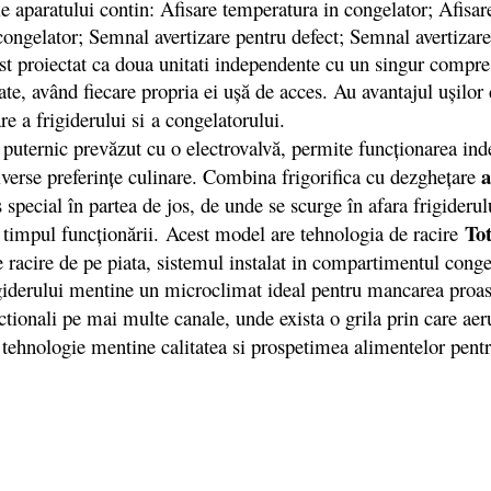
aparatului contin: Afisare temperatura in congelator; Afisare
 congelator; Semnal avertizare pentru defect; Semnal avertizar
 fost proiectat ca doua unitati independente cu un singur comp
rate, având fiecare propria ei uşă de acces. Au avantajul uşil
e a frigiderului si a congelatorului.
c prevăzut cu o electrovalvă, permite funcţionarea independ
iverse preferințe culinare. Combina frigorifica cu dezgheţare
 special în partea de jos, de unde se scurge în afara frigiderul
Tot
 timpul funcţionării. Acest model are tehnologia de racire
e racire de pe piata, sistemul instalat in compartimentul con
igiderului mentine un microclimat ideal pentru mancarea pro
tionali pe mai multe canale, unde exista o grila prin care aer
tehnologie mentine calitatea si prospetimea alimentelor pentr