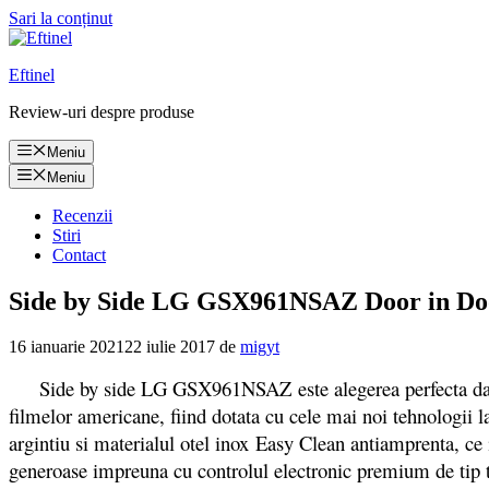
Sari la conținut
Eftinel
Review-uri despre produse
Meniu
Meniu
Recenzii
Stiri
Contact
Side by Side LG GSX961NSAZ Door in Door 
16 ianuarie 2021
22 iulie 2017
de
migyt
Side by side LG GSX961NSAZ este alegerea perfecta daca it
filmelor americane, fiind dotata cu cele mai noi tehnologii la
argintiu si materialul otel inox Easy Clean antiamprenta, ce 
generoase impreuna cu controlul electronic premium de tip t