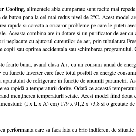
er Cooling
, alimentele abia cumparate sunt racite mai repede.
are de buton pana la cel mai redus nivel de 2°C. Acest model a
rea rapida si corecta a oricaror probleme pe care le puteti ave
rale. Aceasta combina are in dotare si un purificator de aer cu 
osuri neplacute cu ajutorul curentilor de aer, prin tubulatura 
re copii sau oprirea accidentala sau schimbarea programului. Co
A+
te foarte buna, avand clasa
, cu un consum anual de energ
r
cu functie Inverter care face totul posibil ca energie consum
 a aparatului de refrigerare în funcție de anumiți parametri. A
erea rapidă a temperaturii dorite. Odată ce această temperatu
rand menținerea temperaturii setate. Acest model fiind dotat cu
imensiuni: (I x L x A) cm) 179 x 91,2 x 73,8 si o greutate d
 performanta care sa faca fata cu brio indiferent de situatie 