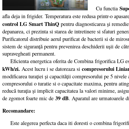
Sup
Cu functia
afla deja in frigider. Temperatura este redusa printr-o apas
control LG Smart ThinQ
pentru diagnosticarea și remedie
depanarea, ci prezinta si starea de intretinere si sfaturi gene
Purificatorul distribuie aerul purificat de bacterii si de mir
sistem de siguranţă pentru prevenirea deschiderii uşii de căt
supravegheati permanent.
Eficienta energetica oferita de Combina frigorifica LG es
kWh/zi.
compresorului Linia
Acest lucru i se datoreaza si
modificarea turației și capacității compresorului pe 5 nivele
compresorului o turatie si o capacitate maxima, pentru ating
reducă turația și implicit capacitatea la valori minime, asigu
39 dB
de zgomot foarte mic de
. Aparatul are urmatoarele d
Recomandare:
Este alegerea perfecta daca iti doresti o combina frigorifica