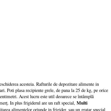
schiderea acesteia. Rafturile de depozitare alimente in
ari. Poti plasa recipiente grele, de pana la 25 de kg, pe orice
entimetri. Acest lucru este util deoarece se întâmplă
Multi
erţ. In plus frigiderul are un raft special,
zitarea alimentelor oriunde in frigider, sau un gratar special