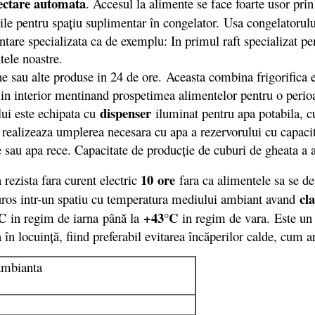
ectare automata
. Accesul la alimente se face foarte usor prin
abile pentru spațiu suplimentar în congelator. Usa congelatorul
ntare specializata ca de exemplu: In primul raft specializat p
tele noastre.
e sau alte produse in 24 de ore. Aceasta combina frigorifica es
 in interior mentinand prospetimea alimentelor pentru o perio
dispenser
lui este echipata cu
iluminat pentru apa potabila, cu
 realizeaza umplerea necesara cu apa a rezervorului cu capacitat
e sau apa rece. Capacitate de producţie de cuburi de gheata a
10 ore
ezista fara curent electric
fara ca alimentele sa se de
cl
duros intr-un spatiu cu temperatura mediului ambiant avand
C
+43°C
in regim de iarna
până la
in regim de vara.
Este un 
 în locuinţă, fiind preferabil evitarea încăperilor calde, cum a
ambianta