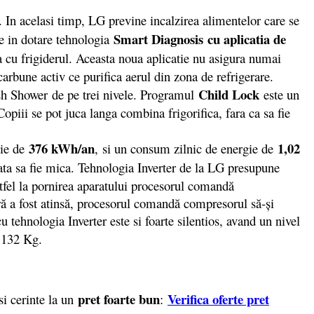
 In acelasi timp, LG previne incalzirea alimentelor care se
Smart Diagnosis
cu aplicatia de
re in dotare tehnologia
a cu frigiderul. Aceasta noua aplicatie nu asigura numai
carbune activ ce purifica aerul din zona de refrigerare.
Child Lock
Fresh Shower de pe trei nivele. Programul
este un
piii se pot juca langa combina frigorifica, fara ca sa fie
376 kWh/an
1,02
ie de
,
si un consum zilnic de energie de
ata sa fie mica. Tehnologia Inverter de la LG presupune
stfel la pornirea aparatului procesorul comandă
ră a fost atinsă, procesorul comandă compresorul să-și
 tehnologia Inverter este si foarte silentios, avand un nivel
e 132 Kg.
pret foarte bun
Verifica oferte pret
si cerinte la un
: