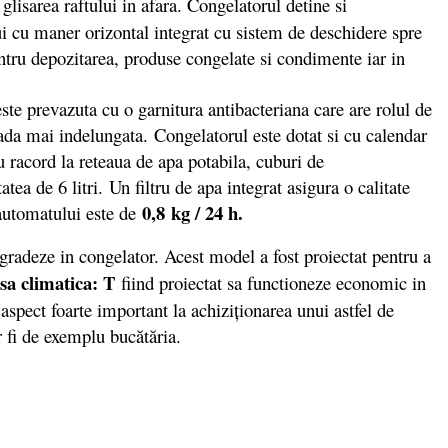
 glisarea raftului in afara. Congelatorul detine si
ui cu maner orizontal integrat cu sistem de deschidere spre
entru depozitarea, produse congelate si condimente iar in
te prevazuta cu o garnitura antibacteriana care are rolul de
ada mai indelungata. Congelatorul este dotat si cu calendar
 racord la reteaua de apa potabila, cuburi de
ea de 6 litri. Un filtru de apa integrat asigura o calitate
0,8 kg / 24 h.
 automatului este de
gradeze in congelator. Acest model a fost proiectat pentru a
asa climatica: T
fiind proiectat sa functioneze economic in
aspect foarte important la achiziţionarea unui astfel de
r fi de exemplu bucătăria.