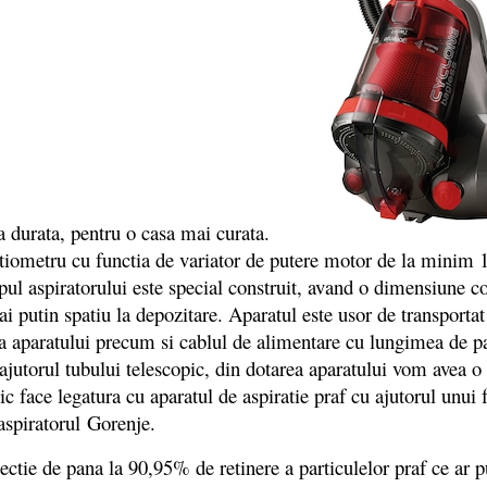
ga durata, pentru o casa mai curata.
entiometru cu functia de variator de putere motor de la mini
l aspiratorului este special construit, avand o dimensiune co
i putin spatiu la depozitare. Aparatul este usor de transportat 
aparatului precum si cablul de alimentare cu lungimea de pana
 ajutorul tubului telescopic, din dotarea aparatului vom avea 
c face legatura cu aparatul de aspiratie praf cu ajutorul unui f
aspiratorul Gorenje.
tie de pana la 90,95% de retinere a particulelor praf ce ar p