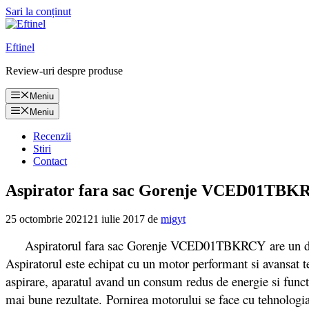
Sari la conținut
Eftinel
Review-uri despre produse
Meniu
Meniu
Recenzii
Stiri
Contact
Aspirator fara sac Gorenje VCED01TBKRCY
25 octombrie 2021
21 iulie 2017
de
migyt
Aspiratorul fara sac Gorenje VCED01TBKRCY are un design pl
Aspiratorul este echipat cu un motor performant si avansat 
aspirare, aparatul avand un consum redus de energie si funct
mai bune rezultate. Pornirea motorului se face cu tehnolog