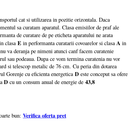
nsportul cat si utilizarea in pozitie orizontala. Daca
omentul sa curatam aparatul. Clasa emisiilor de praf ale
ormanta de curatare de pe eticheta aparatului ne arata
E
A
 in clasa
in performanta curatarii covoarelor si clasa
in
 nu va deranja pe nimeni atunci canf facem curatenie
ierul sau podeaua. Dupa ce vom termina curatenia nu vor
dard si telescop metalic de 76 cm. Cu peria din dotarea
D
orul Gorenje cu eficienta energetica
este conceput sa ofere
D
43,8
sa
cu un
consum anual de energie de
Verifica oferta pret
foarte bun: