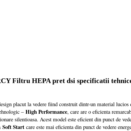
 Filtru HEPA pret dsi specificatii tehnic
acut la vedere fiind construit dintr-un material lucios din
High Performance
tehnologic –
, care are o eficienta remarcab
ionare silentioasa. Acest model este eficient din punct de ve
Soft Start
ia
care este mai eficienta din punct de vedere energet