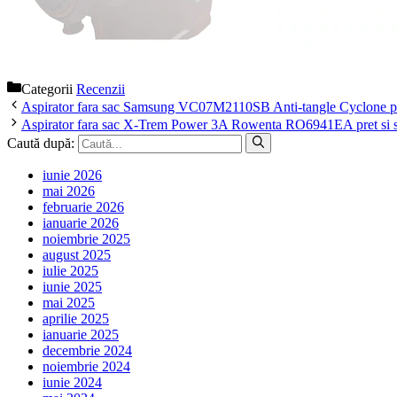
Categorii
Recenzii
Aspirator fara sac Samsung VC07M2110SB Anti-tangle Cyclone pret 
Aspirator fara sac X-Trem Power 3A Rowenta RO6941EA pret si spe
Caută după:
iunie 2026
mai 2026
februarie 2026
ianuarie 2026
noiembrie 2025
august 2025
iulie 2025
iunie 2025
mai 2025
aprilie 2025
ianuarie 2025
decembrie 2024
noiembrie 2024
iunie 2024