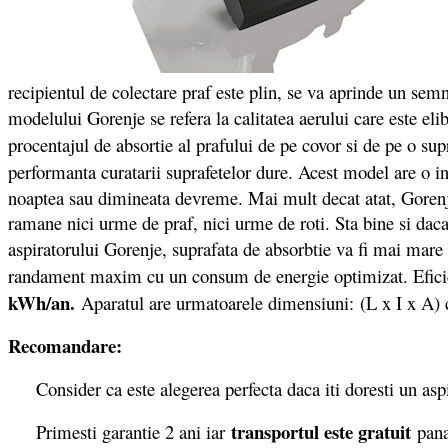
recipientul de colectare praf este plin, se va aprinde un se
modelului Gorenje se refera la calitatea aerului care este el
procentajul de absortie al prafului de pe covor si de pe o s
performanta curatarii suprafetelor dure. Acest model are o i
noaptea sau dimineata devreme. Mai mult decat atat, Gorenje
ramane nici urme de praf, nici urme de roti. Sta bine si daca
aspiratorului Gorenje, suprafata de absorbtie va fi mai mare 
randament maxim cu un consum de energie optimizat. Eficien
kWh/an.
Aparatul are urmatoarele dimensiuni: (L x I x A) 
Recomandare:
Consider ca este alegerea perfecta daca iti doresti un aspir
transportul este gratuit
Primesti garantie 2 ani iar
pana