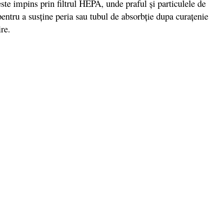
este impins prin filtrul HEPA, unde praful și particulele de
pentru a susține peria sau tubul de absorbție dupa curațenie
re.