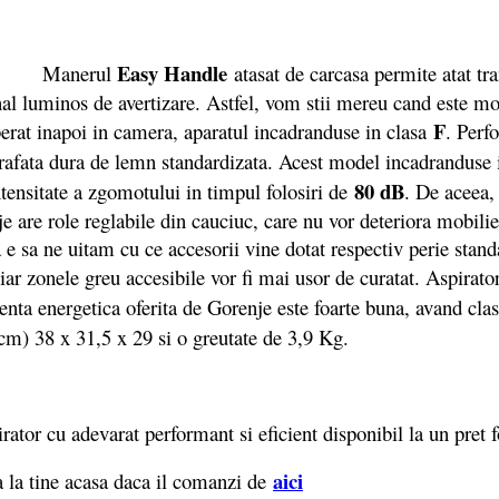
Easy Handle
Manerul
atasat de carcasa permite atat tra
mnal luminos de avertizare. Astfel, vom stii mereu cand este m
F
iberat inapoi in camera, aparatul incadranduse in clasa
. Perf
uprafata dura de lemn standardizata. Acest model incadranduse
80 dB
ntensitate a zgomotului in timpul folosiri de
. De aceea,
 are role reglabile din cauciuc, care nu vor deteriora mobil
 e sa ne uitam cu ce accesorii vine dotat respectiv perie stan
iar zonele greu accesibile vor fi mai usor de curatat. Aspirat
ta energetica oferita de Gorenje este foarte buna, avand cla
cm) 38 x 31,5 x 29 si o greutate de 3,9 Kg.
ator cu adevarat performant si eficient disponibil la un pret 
ai
ci
 la tine acasa daca il comanzi de