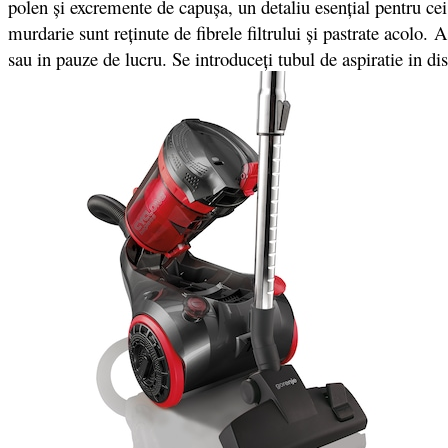
polen și excremente de capușa, un detaliu esențial pentru cei 
murdarie sunt reținute de fibrele filtrului și pastrate acolo.
sau in pauze de lucru. Se introduceți tubul de aspiratie in di