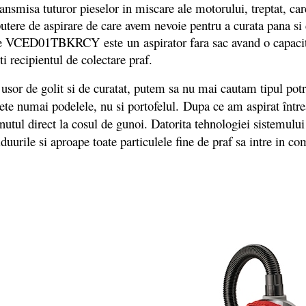
ansmisa tuturor pieselor in miscare ale motorului, treptat, care
re de aspirare de care avem nevoie pentru a curata pana si ce
nje VCED01TBKRCY este un aspirator fara sac avand o capacita
i recipientul de colectare praf.
 usor de golit si de curatat, putem sa nu mai cautam tipul potr
rete numai podelele, nu si portofelul. Dupa ce am aspirat întrea
nutul direct la cosul de gunoi. Datorita tehnologiei sistemulu
duurile si aproape toate particulele fine de praf sa intre in co