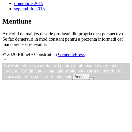
noiembrie 2015
septembrie 2015
Mentiune
Articolul de mai jos descrie produsul din propria mea perspectiva.
Se fac demersuri in mod constant pentru a prezenta informatii cat
mai corecte si relevante.
© 2026 Eftinel
• Construit cu
GeneratePress
Acest site utilizeaza cookie-uri pentru a imbunatati experienta de
navigare. Continuand sa navigati pe site, va exprimati acordul fata
de aceasta politica de confidentialitate
Accept