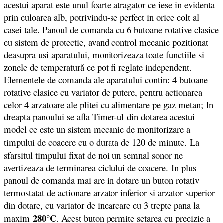
acestui aparat este unul foarte atragator ce iese in evidenta
prin culoarea alb, potrivindu-se perfect in orice colt al
casei tale. Panoul de comanda cu 6 butoane rotative clasice
cu sistem de protectie, avand control mecanic pozitionat
deasupra usi aparatului, monitorizeaza toate functiile si
zonele de temperatură ce pot fi reglate independent.
Elementele de comanda ale aparatului contin: 4 butoane
rotative clasice cu variator de putere, pentru actionarea
celor 4 arzatoare ale plitei cu alimentare pe gaz metan; In
dreapta panoului se afla Timer-ul din dotarea acestui
model ce este un sistem mecanic de monitorizare a
timpului de coacere cu o durata de 120 de minute.
La
sfarsitul timpului fixat de noi un semnal sonor ne
avertizeaza de terminarea ciclului de coacere. In plus
panoul de comanda mai are in dotare un buton rotativ
termostatat de actionare arzator inferior si arzator superior
din dotare, cu variator de incarcare cu 3 trepte pana la
280°C
maxim
. Acest buton permite setarea cu precizie a