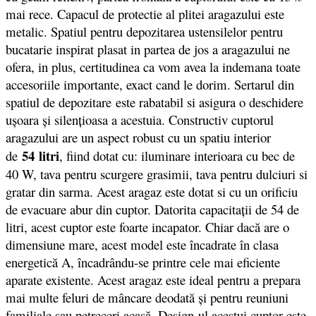
mai rece. Capacul de protectie al plitei aragazului este
metalic. Spatiul pentru depozitarea ustensilelor pentru
bucatarie inspirat plasat in partea de jos a aragazului ne
ofera, in plus, certitudinea ca vom avea la indemana toate
accesoriile importante, exact cand le dorim. Sertarul din
spatiul de depozitare este rabatabil si asigura o deschidere
uşoara şi silenţioasa a acestuia. Constructiv cuptorul
aragazului are un aspect robust cu un spatiu interior
54 litri
de
, fiind dotat cu: iluminare interioara cu bec de
40 W, tava pentru scurgere grasimii, tava pentru dulciuri si
gratar din sarma. Acest aragaz este dotat si cu un orificiu
de evacuare abur din cuptor. Datorita capacitații de 54 de
litri, acest cuptor este foarte incapator. Chiar dacă are o
dimensiune mare, acest model este încadrate în clasa
energetică A, încadrându-se printre cele mai eficiente
aparate existente. Acest aragaz este ideal pentru a prepara
mai multe feluri de mâncare deodată și pentru reuniuni
familiale sau petreceri acasă. Design-ul acestui cuptor este