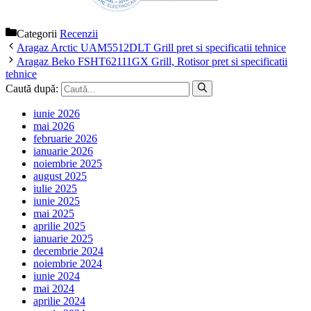
Categorii
Recenzii
Aragaz Arctic UAM5512DLT Grill pret si specificatii tehnice
Aragaz Beko FSHT62111GX Grill, Rotisor pret si specificatii
tehnice
Caută după:
iunie 2026
mai 2026
februarie 2026
ianuarie 2026
noiembrie 2025
august 2025
iulie 2025
iunie 2025
mai 2025
aprilie 2025
ianuarie 2025
decembrie 2024
noiembrie 2024
iunie 2024
mai 2024
aprilie 2024