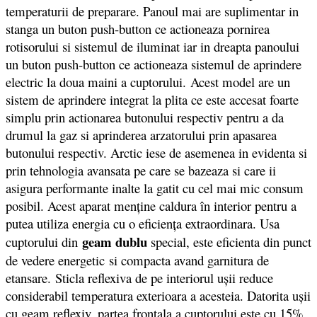
temperaturii de preparare. Panoul mai are suplimentar in
stanga un buton push-button ce actioneaza pornirea
rotisorului si sistemul de iluminat iar in dreapta panoului
un buton push-button ce actioneaza sistemul de aprindere
electric la doua maini a cuptorului. Acest model are un
sistem de aprindere integrat la plita ce este accesat foarte
simplu prin actionarea butonului respectiv pentru a da
drumul la gaz si aprinderea arzatorului prin apasarea
butonului respectiv. Arctic iese de asemenea in evidenta si
prin tehnologia avansata pe care se bazeaza si care ii
asigura performante inalte la gatit cu cel mai mic consum
posibil. Acest aparat menţine caldura în interior pentru a
putea utiliza energia cu o eficienţa extraordinara. Usa
geam dublu
cuptorului din
special, este eficienta din punct
de vedere energetic si compacta avand garnitura de
etansare. Sticla reflexiva de pe interiorul uşii reduce
considerabil temperatura exterioara a acesteia. Datorita uşii
cu geam reflexiv, partea frontala a cuptorului este cu 15%