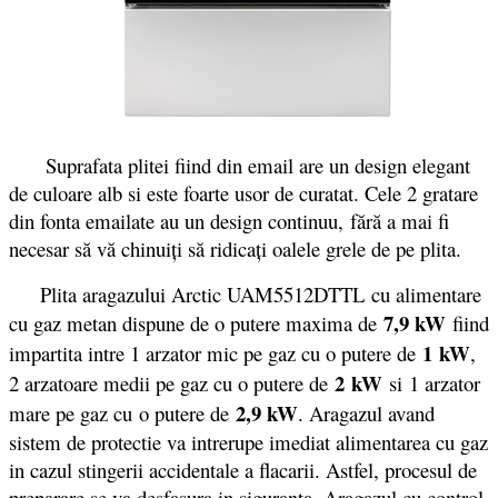
Suprafata plitei fiind din email are un design elegant
de culoare alb si este foarte usor de curatat. Cele 2 gratare
din fonta emailate au un design continuu, fără a mai fi
necesar să vă chinuiţi să ridicaţi oalele grele de pe plita.
Plita aragazului Arctic UAM5512DTTL cu alimentare
7,9 kW
cu gaz metan dispune de o putere maxima de
fiind
1 kW
impartita intre 1 arzator mic pe gaz cu o putere de
,
2 kW
2 arzatoare medii pe gaz cu o putere de
si 1 arzator
2,9 kW
mare pe gaz cu o putere de
. Aragazul avand
sistem de protectie va intrerupe imediat alimentarea cu gaz
in cazul stingerii accidentale a flacarii. Astfel, procesul de
preparare se va desfasura in siguranta. Aragazul cu control