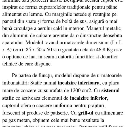
inspirat de forma cuptoarelelor tradiţionale pentru pâine
alimentat cu lemne. Cu marginile netede şi rotunjite pe
panoul din spate şi forma de boltă de sus, asigură o mai
bună circulaţie a aerului cald în interior. Manerul metalic
din aluminiu de culoare argintie da o dinstinctie deosebita
aparatului. Modelul avand urmatoarele dimensiuni (I x L
x A) (cm): 85 x 50 x 50 si o greutate neta de 46,8 Kg este
o optiune de luat in seama datorita functiilor si dotarilor
tehnice de care dispune.
Pe partea de funcții, modelul dispune de urmatoarele
incalzire inferioara
imbunatatiri: Static numai
, cu placa
sistemul
mare de coacere cu suprafata de 1200 cm2. Cu
static
incalzire
inferior
ce activeaza elementul de
,
cuptorul ofera o coacere uniforma pentru prajituri,
grill-ul
fursecuri si produse de patiserie. Cu
cu alimentare
pe gaz metan, obţinem cele mai bune rezultate la
rumenire, chiar şi cu vase mai mici. Optiunea grill face ca