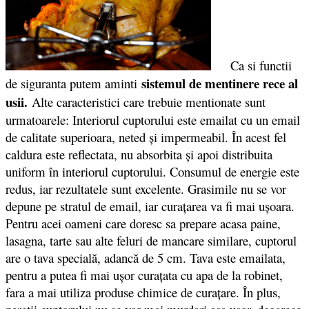
Ca si functii
sistemul de mentinere rece al
de siguranta putem aminti
usii.
Alte caracteristici care trebuie mentionate sunt
urmatoarele: Interiorul cuptorului este emailat cu un email
de calitate superioara, neted şi impermeabil. În acest fel
caldura este reflectata, nu absorbita şi apoi distribuita
uniform în interiorul cuptorului. Consumul de energie este
redus, iar rezultatele sunt excelente. Grasimile nu se vor
depune pe stratul de email, iar curaţarea va fi mai uşoara.
Pentru acei oameni care doresc sa prepare acasa paine,
lasagna, tarte sau alte feluri de mancare similare, cuptorul
are o tava specială, adancă de 5 cm. Tava este emailata,
pentru a putea fi mai ușor curațata cu apa de la robinet,
fara a mai utiliza produse chimice de curațare. În plus,