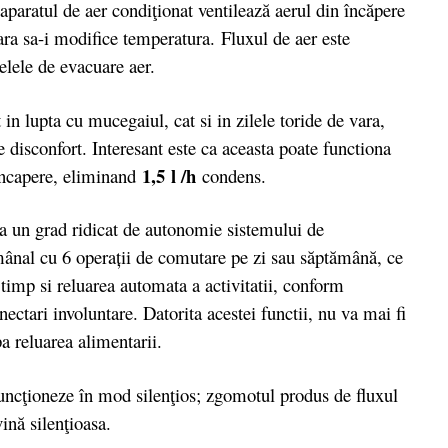
aparatul de aer condiţionat ventilează aerul din încăpere
fara sa-i modifice temperatura. Fluxul de aer este
elele de evacuare aer.
t in lupta cu mucegaiul, cat si in zilele toride de vara,
disconfort. Interesant este ca aceasta poate functiona
1,5 l /h
incapere, eliminand
condens.
a un grad ridicat de autonomie sistemului de
ânal cu 6 operații de comutare pe zi sau săptămână, ce
 timp si reluarea automata a activitatii, conform
ectari involuntare. Datorita acestei functii, nu va mai fi
a reluarea alimentarii.
uncţioneze în mod silenţios; zgomotul produs de fluxul
ină silenţioasa.