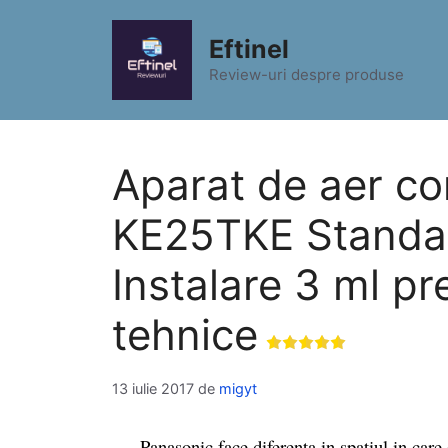
Sari
la
Eftinel
conținut
Review-uri despre produse
Aparat de aer co
KE25TKE Standard
Instalare 3 ml pre
tehnice
13 iulie 2017
de
migyt
Panasonic face diferenta in spatiul in care es