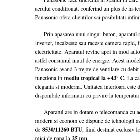
aerului conditionat, conferind un plus de hi-t
Panasonic ofera clientilor sai posibilitati infi
Prin apasarea unui singur buton, aparatul 
Inverter, incalzeste sau raceste camera rapid, f
electricitate. Aparatul revine apoi in mod au
astfel consumul inutil de energie. Acest mode
Panasonic avand 3 trepte de ventilare cu debit
mediu tropical la +43° C
functiona in
. La ca
eleganta si moderna. Unitatea interioara este d
disponibile informatii cu privire la temperatura
Aparatul are in dotare o telecomanda cu actio
modern si econom ce dispune de tehnologii avan
8530/11260 BTU
de
, fiind destinat exclusiv 
25 mp
mici de pana la
.