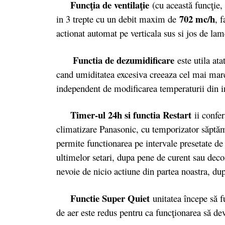
Funcţia de ventilaţie
(cu această funcţie, 
702 mc/h
in 3 trepte cu un debit maxim de
, 
actionat automat pe verticala sus si jos de lam
Functia de dezumidificare
este utila ata
cand umiditatea excesiva creeaza cel mai mare 
independent de modificarea temperaturii din 
Timer-ul 24h si functia Restart
ii confer
climatizare Panasonic, cu temporizator săptăm
permite functionarea pe intervale presetate de
ultimelor setari, dupa pene de curent sau decon
nevoie de nicio actiune din partea noastra, dup
Functie Super Quiet
unitatea începe să f
de aer este redus pentru ca funcţionarea să dev