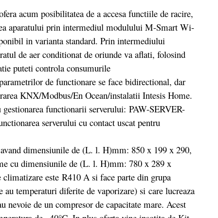
fera acum posibilitatea de a accesa functiile de racire,
rirea aparatului prin intermediul modulului M-Smart Wi-
sponibil in varianta standard. Prin intermediului
tul de aer conditionat de oriunde va aflati, folosind
atie puteti controla consumurile
parametrilor de functionare se face bidirectional, dar
integrarea KNX/Modbus/En Ocean/instalatii Intesis Home.
u gestionarea functionarii serverului: PAW-SERVER-
unctionarea serverului cu contact uscat pentru
avand dimensiunile de (L. l. H)mm: 850 x 199 x 290,
rame cu dimensiunile de (L. l. H)mm: 780 x 289 x
de climatizare este R410 A si face parte din grupa
au temperaturi diferite de vaporizare) si care lucreaza
u au nevoie de un compresor de capacitate mare. Acest
mperatura de –40°C. In plus oferta vine insotita de Kit