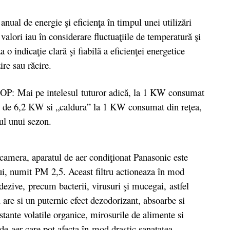
 de energie şi eficienţa în timpul unei utilizări
alori iau în considerare fluctuaţiile de temperatură şi
 o indicaţie clară şi fiabilă a eficienţei energetice
re sau răcire.
P: Mai pe intelesul tuturor adică, la 1 KW consumat
ig” de 6,2 KW si „caldura” la 1 KW consumat din reţea,
ul unui sezon.
camera, aparatul de aer condiţionat Panasonic este
lui, numit PM 2,5. Aceast filtru actioneaza în mod
dezive, precum bacterii, virusuri şi mucegai, astfel
 are si un puternic efect dezodorizant, absoarbe si
nte volatile organice, mirosurile de alimente si
e aer care pot afecta în mod drastic sanatatea