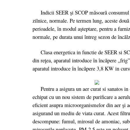
Indicii SEER şi SCOP măsoară consumul anual
zilnice, normale. Pe termen lung, aceste două v
perioadele, în modul aşteptare, pentru a furniza
normale, pe durata unui întreg sezon de încălzi
Clasa energetica in functie de SEER si SCO
din reţea, aparatul introduce în încăpere „fr
aparatul introduce în încăpere 3,8 KW in curs
Pentru a asigura un aer curat si sanatos in 
echipat cu un nou sistem de purificare a aeru
eficient asupra microorganismelor din aer şi a
asigurand un mediu de viata curat. Acest filtru
descompune: fumul, mirosul de amoniac, substa
mirosurile neplacute. PM 2,5 este un poluant d