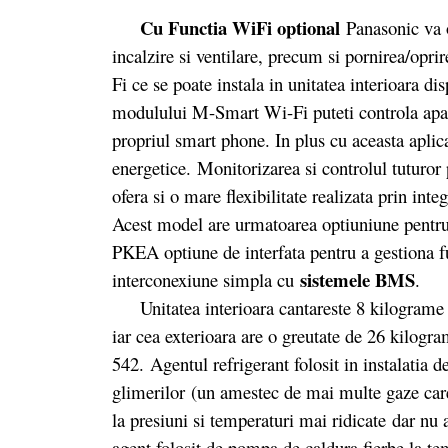
Cu Functia WiFi optional
Panasonic va o
incalzire si ventilare, precum si pornirea/op
Fi ce se poate instala in unitatea interioara di
modulului M-Smart Wi-Fi puteti controla apara
propriul smart phone. In plus cu aceasta aplic
energetice. Monitorizarea si controlul tuturor 
ofera si o mare flexibilitate realizata prin 
Acest model are urmatoarea optiuniune pentr
PKEA optiune de interfata pentru a gestiona f
sistemele BMS
interconexiune simpla cu
.
Unitatea interioara cantareste 8 kilograme 
iar cea exterioara are o greutate de 26 kilog
542. Agentul refrigerant folosit in instalatia 
glimerilor (un amestec de mai multe gaze care 
la presiuni si temperaturi mai ridicate dar n
agent folosit de pompa de caldura fierbe la te