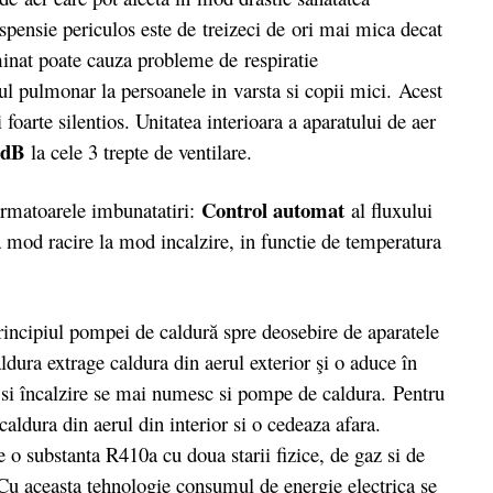
pensie periculos este de treizeci de ori mai mica decat
minat poate cauza probleme de respiratie
rul pulmonar la persoanele in varsta si copii mici.
Acest
 foarte silentios. Unitatea interioara a aparatului de aer
 dB
la cele 3 trepte de ventilare.
Control automat
rmatoarele imbunatatiri:
al fluxului
a mod racire la mod incalzire, in functie de temperatura
rincipiul pompei de caldură spre deosebire de aparatele
ldura extrage caldura din aerul exterior şi o aduce în
re si încalzire se mai numesc si pompe de caldura. Pentru
 caldura din aerul din interior si o cedeaza afara.
e o substanta R410a cu doua starii fizice, de gaz si de
. Cu aceasta tehnologie consumul de energie electrica se