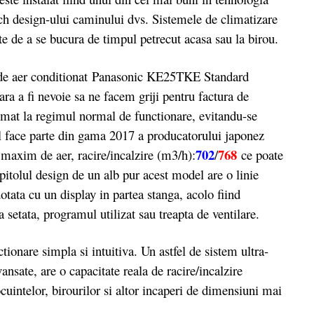
ech design-ului caminului dvs. Sistemele de climatizare
nite de a se bucura de timpul petrecut acasa sau la birou.
de aer conditionat Panasonic KE25TKE Standard
ara a fi nevoie sa ne facem griji pentru factura de
tomat la regimul normal de functionare, evitandu-se
l face parte din gama 2017 a producatorului japonez
702
768
 maxim de aer, racire/incalzire (m3/h):
/
ce poate
pitolul design de un alb pur acest model are o linie
otata cu un display in partea stanga, acolo fiind
 setata, programul utilizat sau treapta de ventilare.
nare simpla si intuitiva. Un astfel de sistem ultra-
sate, are o capacitate reala de racire/incalzire
locuintelor, birourilor si altor incaperi de dimensiuni mai