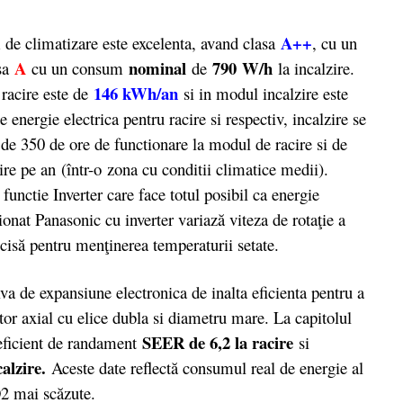
A++
de climatizare este excelenta, avand clasa
, cu un
A
nominal
790
W/h
asa
cu un consum
de
la incalzire.
146 kWh/an
racire este de
si in modul incalzire este
energie electrica pentru racire si respectiv, incalzire se
e 350 de ore de functionare la modul de racire si de
re pe an (într-o zona cu conditii climatice medii).
functie Inverter care face totul posibil ca energie
onat Panasonic cu inverter variază viteza de rotaţie a
cisă pentru menţinerea temperaturii setate.
de expansiune electronica de inalta eficienta pentru a
ator axial cu elice dubla si diametru mare. La capitolul
SEER de 6,2 la racire
oeficient de randament
si
alzire.
Aceste date reflectă consumul real de energie al
2 mai scăzute.