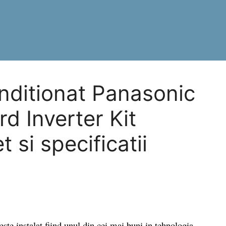
nditionat Panasonic
 Inverter Kit
t si specificatii
te instalat fiind unul din cei mai buni in tehnologia