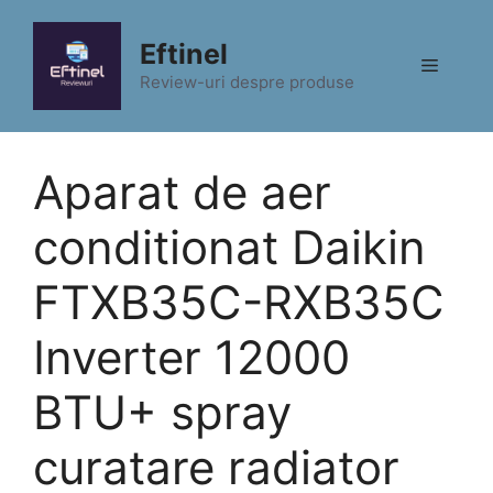
Sari
la
Eftinel
Meniu
conținut
Review-uri despre produse
Aparat de aer
conditionat Daikin
FTXB35C-RXB35C
Inverter 12000
BTU+ spray
curatare radiator