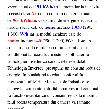
191 kWh/an
sezon anual de
la racire iar la incalzire
A+
aceeasi clasa
cu un consum de sezon anual
966 kWh/an
de
. Consumul de energie electrica la
nom
1.030
modul racire este de
/min/max
(290,
W/h
1.300)
iar la modul incalzire este de
nom
940
W/h
/min/max
(290, 1.290)
. Este un
consum destul de mic pentru un aparat de aer
conditionat iar acest lucru este posibil datorita
tehnologiei Inverter cu care acesta este dotat.
Inverter
Tehnologia
, presupune un consum redus de
energie, îmbunătăţind totodată confortul în
momentul utilizării. Mai exact de îndată ce se
ajunge la temperatura dorită, compresorul continuă
să funcționeze, dar cu un consum redus la maxim. În
felul acesta temperatura din cameră va rămâne
constantă.