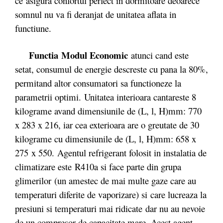
ce asigura confortul perfect in dormitoare deoarece
somnul nu va fi deranjat de unitatea aflata in
functiune.
Functia
Modul Economic
atunci cand este
setat, consumul de energie descreste cu pana la 80%,
permitand altor consumatori sa functioneze la
parametrii optimi. Unitatea interioara cantareste 8
kilograme avand dimensiunile de (L, l, H)mm: 770
x 283 x 216, iar cea exterioara are o greutate de 30
kilograme cu dimensiunile de (L, l, H)mm: 658 x
275 x 550. Agentul refrigerant folosit in instalatia de
climatizare este R410a si face parte din grupa
glimerilor (un amestec de mai multe gaze care au
temperaturi diferite de vaporizare) si care lucreaza la
presiuni si temperaturi mai ridicate dar nu au nevoie
de un compresor de capacitate mare. Acest agent