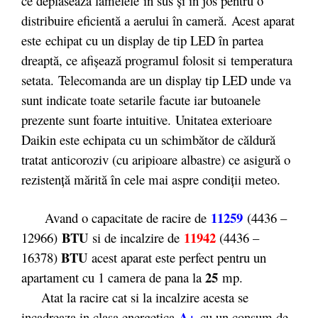
ce deplaseaza lamelele în sus şi în jos pentru o
distribuire eficientă a aerului în cameră. Acest aparat
este echipat cu un display de tip LED în partea
dreaptă, ce afișează programul folosit si temperatura
setata. Telecomanda are un display tip LED unde va
sunt indicate toate setarile facute iar butoanele
prezente sunt foarte intuitive. Unitatea exterioare
Daikin este echipata cu un schimbător de căldură
tratat anticoroziv (cu aripioare albastre) ce asigură o
rezistenţă mărită în cele mai aspre condiţii meteo.
11259
Avand o capacitate de racire de
(4436 –
BTU
11942
12966)
si de incalzire de
(4436 –
BTU
16378)
acest aparat este perfect pentru un
25
apartament cu 1 camera de pana la
mp.
Atat la racire cat si la incalzire acesta se
A+
incadreaza in clasa energetica
cu un consum de