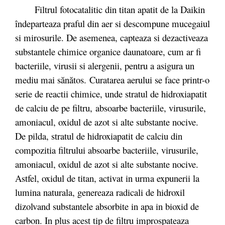
Filtrul fotocatalitic din titan apatit de la Daikin
îndeparteaza praful din aer si descompune mucegaiul
si mirosurile. De asemenea, capteaza si dezactiveaza
substantele chimice organice daunatoare, cum ar fi
bacteriile, virusii si alergenii, pentru a asigura un
mediu mai sănătos. Curatarea aerului se face printr-o
serie de reactii chimice, unde stratul de hidroxiapatit
de calciu de pe filtru, absoarbe bacteriile, virusurile,
amoniacul, oxidul de azot si alte substante nocive.
De pilda, stratul de hidroxiapatit de calciu din
compozitia filtrului absoarbe bacteriile, virusurile,
amoniacul, oxidul de azot si alte substante nocive.
Astfel, oxidul de titan, activat in urma expunerii la
lumina naturala, genereaza radicali de hidroxil
dizolvand substantele absorbite in apa in bioxid de
carbon. In plus acest tip de filtru improspateaza