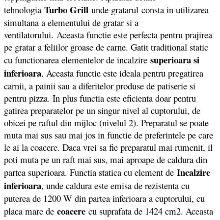
Turbo Grill
tehnologia
unde gratarul consta in utilizarea
simultana a elementului de gratar si a
ventilatorului. Aceasta functie este perfecta pentru prajirea
pe gratar a feliilor groase de carne. Gatit traditional static
superioara si
cu functionarea elementelor de incalzire
inferioara
. Aceasta functie este ideala pentru pregatirea
carnii, a painii sau a diferitelor produse de patiserie si
pentru pizza. In plus functia este eficienta doar pentru
gatirea preparatelor pe un singur nivel al cuptorului, de
obicei pe raftul din mijloc (nivelul 2). Preparatul se poate
muta mai sus sau mai jos in functie de preferintele pe care
le ai la coacere. Daca vrei sa fie preparatul mai rumenit, il
poti muta pe un raft mai sus, mai aproape de caldura din
Incalzire
partea superioara. Functia statica cu element de
inferioara
, unde caldura este emisa de rezistenta cu
puterea de 1200 W din partea inferioara a cuptorului, cu
coacere
placa mare de
cu suprafata de 1424 cm2. Aceasta