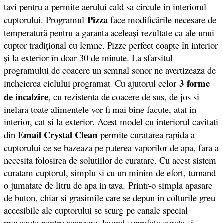
tavi pentru a permite aerului cald sa circule in interiorul
Pizza
cuptorului. Programul
face modificările necesare de
temperatură pentru a garanta aceleaşi rezultate ca ale unui
cuptor tradiţional cu lemne. Pizze perfect coapte în interior
şi la exterior în doar 30 de minute. La sfarsitul
programului de coacere un semnal sonor ne avertizeaza de
3 forme
incheierea ciclului programat. Cu ajutorul celor
de incalzire
, cu rezistenta de coacere de sus, de jos si
inelara toate alimentele vor fi mai bine facute, atat in
interior, cat si la exterior. Acest model cu interiorul cavitati
Email Crystal Clean
din
permite curatarea rapida a
cuptorului ce se bazeaza pe puterea vaporilor de apa, fara a
necesita folosirea de solutiilor de curatare. Cu acest sistem
curatam cuptorul, simplu si cu un minim de efort, turnand
o jumatate de litru de apa in tava. Printr-o simpla apasare
de buton, chiar si grasimile care se depun in colturile greu
accesibile ale cuptorului se scurg pe canale special
prevazute pentru scurgere, lasand suprafata curata si