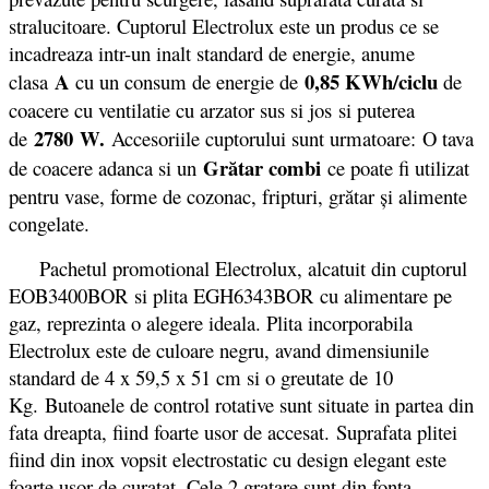
stralucitoare. Cuptorul Electrolux este un produs ce se
incadreaza intr-un inalt standard de energie, anume
A
0,85 KWh/ciclu
clasa
cu un consum de energie de
de
coacere cu ventilatie cu arzator sus si jos si puterea
2780
W.
de
Accesoriile cuptorului sunt urmatoare: O tava
Grătar combi
de coacere adanca si un
ce poate fi utilizat
pentru vase, forme de cozonac, fripturi, grătar și alimente
congelate.
Pachetul promotional Electrolux, alcatuit din cuptorul
EOB3400BOR si plita EGH6343BOR cu alimentare pe
gaz, reprezinta o alegere ideala. Plita incorporabila
Electrolux este de culoare negru, avand dimensiunile
standard de 4 x 59,5 x 51 cm si o greutate de 10
Kg. Butoanele de control rotative sunt situate in partea din
fata dreapta, fiind foarte usor de accesat. Suprafata plitei
fiind din inox vopsit electrostatic cu design elegant este
foarte usor de curatat. Cele 2 gratare sunt din fonta