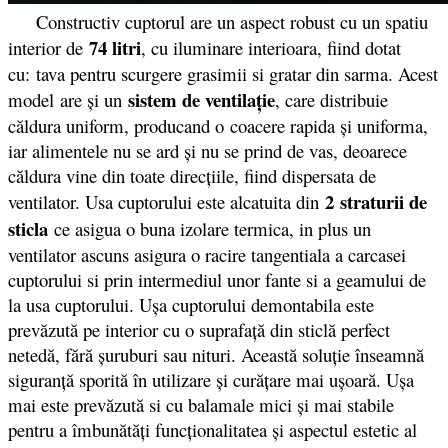
Constructiv cuptorul are un aspect robust cu un spatiu
74 litri
interior de
, cu iluminare interioara, fiind dotat
cu: tava pentru scurgere grasimii si gratar din sarma. Acest
sistem de ventilaţie
model are şi un
, care distribuie
căldura uniform, producand o coacere rapida şi uniforma,
iar alimentele nu se ard şi nu se prind de vas, deoarece
căldura vine din toate direcţiile, fiind dispersata de
2 straturii de
ventilator. Usa cuptorului este alcatuita din
sticla
ce asigua o buna izolare termica, in plus un
ventilator ascuns asigura o racire tangentiala a carcasei
cuptorului si prin intermediul unor fante si a geamului de
la usa cuptorului. Uşa cuptorului demontabila este
prevăzută pe interior cu o suprafaţă din sticlă perfect
netedă, fără şuruburi sau nituri. Această soluţie înseamnă
siguranţă sporită în utilizare şi curăţare mai uşoară. Uşa
mai este prevăzută si cu balamale mici şi mai stabile
pentru a îmbunătăţi funcţionalitatea şi aspectul estetic al