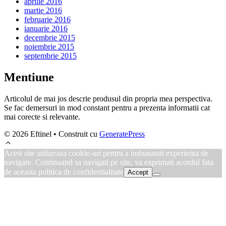
aprilie 2016
martie 2016
februarie 2016
ianuarie 2016
decembrie 2015
noiembrie 2015
septembrie 2015
Mentiune
Articolul de mai jos descrie produsul din propria mea perspectiva.
Se fac demersuri in mod constant pentru a prezenta informatii cat
mai corecte si relevante.
© 2026 Eftinel
• Construit cu
GeneratePress
Acest site utilizeaza cookie-uri pentru a imbunatati experienta de
navigare. Continuand sa navigati pe site, va exprimati acordul fata
de aceasta politica de confidentialitate
Accept