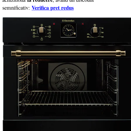
Verifica pret redus
semnificativ: