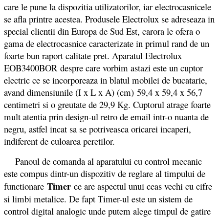
care le pune la dispozitia utilizatorilor, iar electrocasnicele
se afla printre acestea. Produsele Electrolux se adreseaza in
special clientii din Europa de Sud Est, carora le ofera o
gama de electrocasnice caracterizate in primul rand de un
foarte bun raport calitate pret. Aparatul Electrolux
EOB3400BOR despre care vorbim astazi este un cuptor
electric ce se incorporeaza in blatul mobilei de bucatarie,
avand dimensiunile (I x L x A) (cm) 59,4 x 59,4 x 56,7
centimetri si o greutate de 29,9 Kg. Cuptorul atrage foarte
mult atentia prin design-ul retro de email intr-o nuanta de
negru, astfel incat sa se potriveasca oricarei incaperi,
indiferent de culoarea peretilor.
Panoul de comanda al aparatului cu control mecanic
este compus dintr-un dispozitiv de reglare al timpului de
Timer
functionare
ce are aspectul unui ceas vechi cu cifre
si limbi metalice. De fapt Timer-ul este un sistem de
control digital analogic unde putem alege timpul de gatire