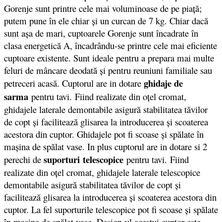
Gorenje sunt printre cele mai voluminoase de pe piață;
putem pune în ele chiar și un curcan de 7 kg. Chiar dacă
sunt așa de mari, cuptoarele Gorenje sunt încadrate în
clasa energetică A, încadrându-se printre cele mai eficiente
cuptoare existente. Sunt ideale pentru a prepara mai multe
feluri de mâncare deodată și pentru reuniuni familiale sau
ghidaje de
petreceri acasă. Cuptorul are in dotare
sarma
pentru tavi. Fiind realizate din oţel cromat,
ghidajele laterale demontabile asigură stabilitatea tăvilor
de copt şi facilitează glisarea la introducerea şi scoaterea
acestora din cuptor. Ghidajele pot fi scoase şi spălate în
maşina de spălat vase. In plus cuptorul are in dotare si 2
suporturi telescopice
perechi de
pentru tavi. Fiind
realizate din oţel cromat, ghidajele laterale telescopice
demontabile asigură stabilitatea tăvilor de copt şi
facilitează glisarea la introducerea şi scoaterea acestora din
cuptor. La fel suporturile telescopice pot fi scoase şi spălate
în maşina de spălat vase. Design-ul acestui cuptor este