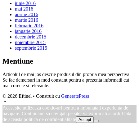
iunie 2016
mai 2016
aprilie 2016
martie 2016
februarie 2016
ianuarie 2016
decembrie 2015
noiembrie 2015
septembrie 2015
Mentiune
Articolul de mai jos descrie produsul din propria mea perspectiva.
Se fac demersuri in mod constant pentru a prezenta informatii cat
mai corecte si relevante.
© 2026 Eftinel
• Construit cu
GeneratePress
Acest site utilizeaza cookie-uri pentru a imbunatati experienta de
navigare. Continuand sa navigati pe site, va exprimati acordul fata
de aceasta politica de confidentialitate
Accept