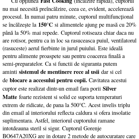
Fast Cooking
Cu opţiunea
(incalzire rapida), cuptorul
nu mai necesită preîncălzire, ceea ce, evident, accelerează
procesul. In numai patru minute, cuptorul multifuncţional
150°C
se încălzeşte la
si alimentele ajung pe masă cu 20%
până la 50% mai repede. Cuptorul rotiseaza chiar daca nu
are rotisor, pentru ca in loc sa rasuceasca puiul, ventilatorul
(rasuceste) aerul fierbinte in jurul puiului. Este ideală
pentru alimente proaspete sau pentru coacerea finală a
semi-preparatelor. Ca si functii de siguranta putem
sistemul de mentinere rece al usii
aminti
dar si cel
blocare a accesului pentru copii.
de
Cavitatea acestui
Silver
cuptor este realizat dintr-un email fara porii
Matte
foarte rezistent si solid ce suporta temperaturi
extrem de ridicate, de pana la 500°C. Acest invelis triplu
din email al interiorului reflecta caldura si ofera insolatie
suplimentara. Astfel, interiorul cuptorului ramane
intotdeauna steril si sigur. Cuptorul Gorenje
BO647A20XG are in dotare 2 metode de autocuratare care