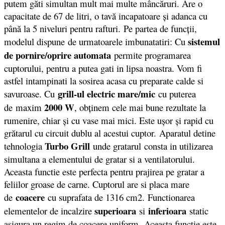
putem găti simultan mult mai multe mâncăruri. Are o
capacitate de 67 de litri, o tavă incapatoare şi adanca cu
până la 5 niveluri pentru rafturi. Pe partea de funcții,
sistemul
modelul dispune de urmatoarele imbunatatiri: Cu
de pornire/oprire automata
permite programarea
cuptorului, pentru a putea gati in lipsa noastra. Vom fi
astfel intampinati la sosirea acasa cu preparate calde si
grill-ul electric mare/mic
savuroase. Cu
cu puterea
2000 W
de
maxim
, obţinem cele mai bune rezultate la
rumenire, chiar şi cu vase mai mici. Este uşor şi rapid cu
grătarul cu circuit dublu al acestui cuptor. Aparatul detine
Turbo Grill
tehnologia
unde gratarul consta in utilizarea
simultana a elementului de gratar si a ventilatorului.
Aceasta functie este perfecta pentru prajirea pe gratar a
feliilor groase de carne. Cuptorul are si placa mare
coacere
de
cu suprafata de 1316 cm2. Functionarea
superioara
inferioara
elementelor de incalzire
si
static
asigura un regim de coacere uniform. Aceasta functie este