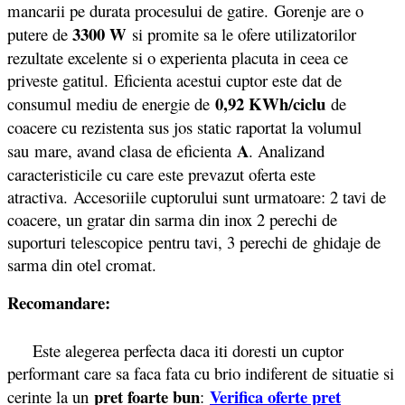
mancarii pe durata procesului de gatire. Gorenje are o
3300 W
putere de
si promite sa le ofere utilizatorilor
rezultate excelente si o experienta placuta in ceea ce
priveste gatitul. Eficienta acestui cuptor este dat de
0,92 KWh/ciclu
consumul mediu de energie de
de
coacere cu rezistenta sus jos static raportat la volumul
A
sau mare, avand clasa de eficienta
. Analizand
caracteristicile cu care este prevazut oferta este
atractiva. Accesoriile cuptorului sunt urmatoare: 2 tavi de
coacere, un gratar din sarma din inox 2 perechi de
suporturi telescopice pentru tavi, 3 perechi de ghidaje de
sarma din otel cromat.
Recomandare:
Este alegerea perfecta daca iti doresti un cuptor
performant care sa faca fata cu brio indiferent de situatie si
pret foarte bun
Verifica oferte pret
cerinte la un
: