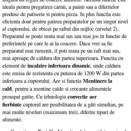
ideala pentru pregatirea carnii, a painii sau a diferitelor
produse de patiserie si pentru pizza. In plus functia este
eficienta doar pentru gatirea preparatelor pe un singur nivel
al cuptorului, de obicei pe raftul din mijloc (nivelul 2).
Preparatul se poate muta mai sus sau mai jos in functie de
preferintele pe care le ai la coacere. Daca vrei sa fie
preparatul mai rumenit, il poti muta pe un raft mai sus,
mai aproape de caldura din partea superioara. Functia cu
incalzire inferioara dinamic
element de
, unde caldura
este emisa de rezistenta cu puterea de 1200 W din partea
Mentinere la
inferioara a cuptorului. Are si functia
cald
, pentru a mentine calde si crocante alimentele
convectie aer
proaspat gatite. Cu tehnologia
fierbinte
cuptorul are posibilitatea de a găti simultan, pe
mai multe niveluri (maximum trei), diferite tipuri de
alimente.