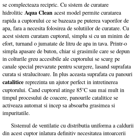
se complecteaza recipric. Cu sistem de curatare
Aqua Clean
hidrolitic
acest model permite curatarea
rapida a cuptorului ce se bazeaza pe puterea vaporilor de
apa, fara a necesita folosirea de solutiilor de curatare. Cu
acest sistem curatam cuptorul, simplu si cu un minim de
efort, turnand o jumatate de litru de apa in tava. Printr-o
simpla apasare de buton, chiar si grasimile care se depun
in colturile greu accesibile ale cuptorului se scurg pe
canale special prevazute pentru scurgere, lasand suprafata
curata si stralucitoare. In plus aceasta suprafata cu panouri
catalitice
reprezinta un ajutor perfect in intretinerea
cuptorului. Cand cuptorul atinge 85˚C sau mai mult in
timpul procesului de coacere, panourile catalitice se
activeaza automat si incep sa absoarba grasimea si
impuritatile.
Sistemul de ventilatie cu distributia uniforma a caldurii
din acest cuptor inlatura definitiv necesitatea intoarcerii