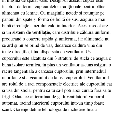
inspirat de forma cuptoarelelor tradiţionale pentru pâine
alimentat cu lemne. Cu marginile netede şi rotunjite pe
panoul din spate şi forma de boltă de sus, asigură o mai
bună circulaţie a aerului cald în interior. Acest model are
sistem de ventilaţie
şi un
, care distribuie căldura uniform,
producand o coacere rapida şi uniforma, iar alimentele nu
se ard şi nu se prind de vas, deoarece căldura vine din
toate direcţiile, fiind dispersata de ventilator. Usa
cuptorului este alcatuita din 3
straturii de sticla ce asigua o
buna izolare termica, in plus un ventilator ascuns asigura o
racire tangentiala a carcasei cuptorului, prin intermediul
unor fante si a geamului de la usa cuptorului. Ventilatorul
are rolul de a raci componentele electrice ale cuptorului cat
si usa din sticla, pentru ca tu sa-l poti apoi curata fara sa te
frigi. Odata ce-ai terminat de gatit ventilatorul va porni
automat, racind interiorul cuptorului intr-un timp foarte
scurt. Gorenje detine tehnologia de inchidere lina a