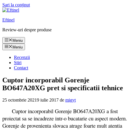
Sari la conținut
Eftinel
Review-uri despre produse
Meniu
Meniu
Recenzii
Stiri
Contact
Cuptor incorporabil Gorenje
BO647A20XG pret si specificatii tehnice
25 octombrie 2021
9 iulie 2017
de
migyt
Cuptor incorporabil Gorenje BO647A20XG a fost
proiectat sa se incadreze intr-o bucatarie cu aspect modern.
Gorenje de provenienta slovaca atrage foarte mult atentia