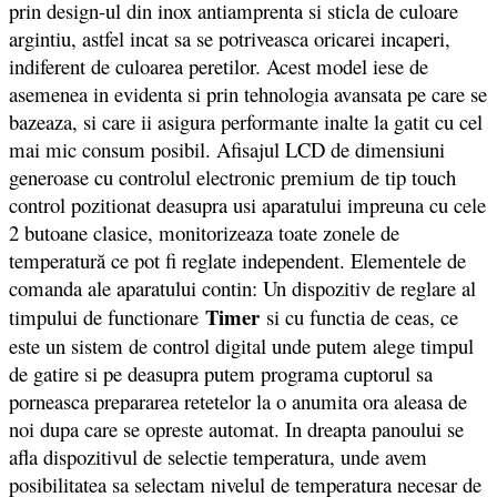
prin design-ul din inox antiamprenta si sticla de culoare
argintiu, astfel incat sa se potriveasca oricarei incaperi,
indiferent de culoarea peretilor. Acest model iese de
asemenea in evidenta si prin tehnologia avansata pe care se
bazeaza, si care ii asigura performante inalte la gatit cu cel
mai mic consum posibil. Afisajul LCD de dimensiuni
generoase cu controlul electronic premium de tip touch
control pozitionat deasupra usi aparatului impreuna cu cele
2 butoane clasice, monitorizeaza toate zonele de
temperatură ce pot fi reglate independent. Elementele de
comanda ale aparatului contin: Un dispozitiv de reglare al
Timer
timpului de functionare
si cu functia de ceas, ce
este un sistem de control digital unde putem alege timpul
de gatire si pe deasupra putem programa cuptorul sa
porneasca prepararea retetelor la o anumita ora aleasa de
noi dupa care se opreste automat. In dreapta panoului se
afla dispozitivul de selectie temperatura, unde avem
posibilitatea sa selectam nivelul de temperatura necesar de