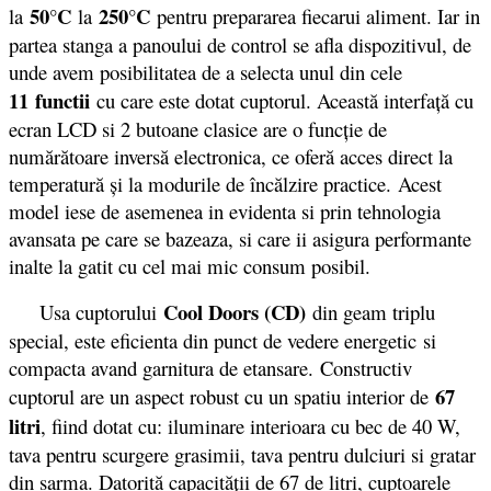
50°C
250°C
la
la
pentru prepararea fiecarui aliment. Iar in
partea stanga a panoului de control se afla dispozitivul, de
unde avem posibilitatea de a selecta unul din cele
11 functii
cu care este dotat cuptorul. Această interfaţă cu
ecran LCD si 2 butoane clasice are o funcţie de
numărătoare inversă electronica, ce oferă acces direct la
temperatură şi la modurile de încălzire practice. Acest
model iese de asemenea in evidenta si prin tehnologia
avansata pe care se bazeaza, si care ii asigura performante
inalte la gatit cu cel mai mic consum posibil.
Cool Doors (CD)
Usa cuptorului
din geam triplu
special, este eficienta din punct de vedere energetic si
compacta avand garnitura de etansare. Constructiv
67
cuptorul are un aspect robust cu un spatiu interior de
litri
, fiind dotat cu: iluminare interioara cu bec de 40 W,
tava pentru scurgere grasimii, tava pentru dulciuri si gratar
din sarma. Datorită capacității de 67 de litri, cuptoarele