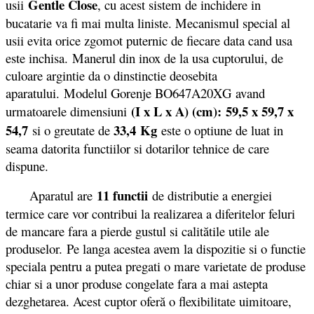
Gentle Close
usii
, cu acest sistem de inchidere in
bucatarie va fi mai multa liniste. Mecanismul special al
usii evita orice zgomot puternic de fiecare data cand usa
este inchisa. Manerul din inox de la usa cuptorului, de
culoare argintie da o dinstinctie deosebita
aparatului. Modelul Gorenje BO647A20XG avand
(I x L x A) (cm): 59,5 x 59,7 x
urmatoarele dimensiuni
54,7
33,4 Kg
si o greutate de
este o optiune de luat in
seama datorita functiilor si dotarilor tehnice de care
dispune.
11 functii
Aparatul are
de distributie a energiei
termice care vor contribui la realizarea a diferitelor feluri
de mancare fara a pierde gustul si calitătile utile ale
produselor. Pe langa acestea avem la dispozitie si o functie
speciala pentru a putea pregati o mare varietate de produse
chiar si a unor produse congelate fara a mai astepta
dezghetarea. Acest cuptor oferă o flexibilitate uimitoare,