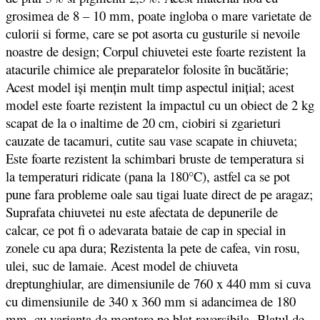
grosimea de 8 – 10 mm, poate ingloba o mare varietate de
culorii si forme, care se pot asorta cu gusturile si nevoile
noastre de design; Corpul chiuvetei este foarte rezistent la
atacurile chimice ale preparatelor folosite în bucătărie;
Acest model iși mențin mult timp aspectul inițial; acest
model este foarte rezistent la impactul cu un obiect de 2 kg
scapat de la o inaltime de 20 cm, ciobiri si zgarieturi
cauzate de tacamuri, cutite sau vase scapate in chiuveta;
Este foarte rezistent la schimbari bruste de temperatura si
la temperaturi ridicate (pana la 180°C), astfel ca se pot
pune fara probleme oale sau tigai luate direct de pe aragaz;
Suprafata chiuvetei nu este afectata de depunerile de
calcar, ce pot fi o adevarata bataie de cap in special in
zonele cu apa dura; Rezistenta la pete de cafea, vin rosu,
ulei, suc de lamaie. Acest model de chiuveta
dreptunghiular, are dimensiunile de 760 x 440 mm si cuva
cu dimensiunile de 340 x 360 mm si adancimea de 180
mm, cu varianta de montare pe blat reversibila. Blatul de