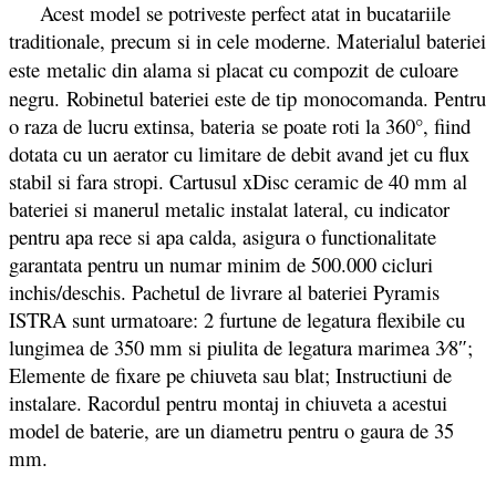
Acest model se potriveste perfect atat in bucatariile
traditionale, precum si in cele moderne. Materialul bateriei
este
metalic din alama si placat cu compozit de culoare
negru.
Robinetul bateriei este de tip monocomanda. Pentru
o raza de lucru extinsa, bateria se poate roti la 360°, fiind
dotata cu un aerator cu limitare de debit avand jet cu flux
stabil si fara stropi. Cartusul xDisc ceramic de 40 mm al
bateriei si manerul metalic instalat lateral, cu indicator
pentru apa rece si apa calda, asigura o functionalitate
garantata pentru un numar minim de 500.000 cicluri
inchis/deschis. Pachetul de livrare al bateriei Pyramis
ISTRA sunt urmatoare: 2 furtune de legatura flexibile cu
lungimea de 350 mm si piulita de legatura marimea 3⁄8″;
Elemente de fixare pe chiuveta sau blat; Instructiuni de
instalare. Racordul pentru montaj in chiuveta a acestui
model de baterie, are un diametru pentru o gaura de 35
mm.