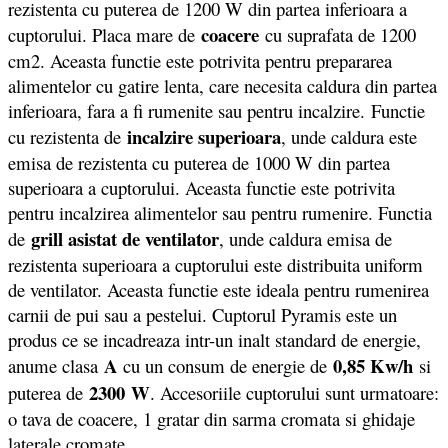
rezistenta cu puterea de 1200 W din partea inferioara a
coacere
cuptorului. Placa mare de
cu suprafata de 1200
cm2. Aceasta functie este potrivita pentru prepararea
alimentelor cu gatire lenta, care necesita caldura din partea
inferioara, fara a fi rumenite sau pentru incalzire. Functie
incalzire superioara
cu rezistenta de
, unde caldura este
emisa de rezistenta cu puterea de 1000 W din partea
superioara a cuptorului. Aceasta functie este potrivita
pentru incalzirea alimentelor sau pentru rumenire. Functia
grill asistat de ventilator
de
, unde caldura emisa de
rezistenta superioara a cuptorului este distribuita uniform
de ventilator. Aceasta functie este ideala pentru rumenirea
carnii de pui sau a pestelui. Cuptorul Pyramis este un
produs ce se incadreaza intr-un inalt standard de energie,
A
0,85 Kw/h
anume clasa
cu un consum de energie de
si
2300
W
puterea de
. Accesoriile cuptorului sunt urmatoare:
o tava de coacere, 1 gratar din sarma cromata si ghidaje
laterale cromate.