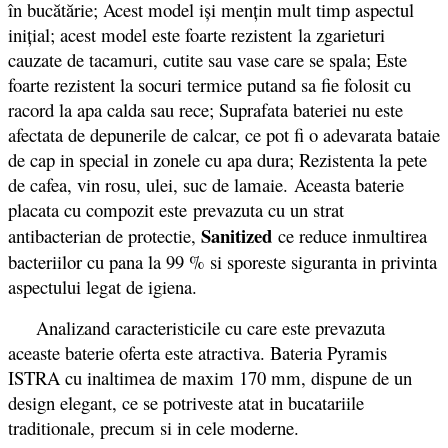
în bucătărie; Acest model iși mențin mult timp aspectul
inițial; acest model este foarte rezistent la zgarieturi
cauzate de tacamuri, cutite sau vase care se spala; Este
foarte rezistent la socuri termice putand sa fie folosit cu
racord la apa calda sau rece; Suprafata bateriei nu este
afectata de depunerile de calcar, ce pot fi o adevarata bataie
de cap in special in zonele cu apa dura; Rezistenta la pete
de cafea, vin rosu, ulei, suc de lamaie.
Aceasta baterie
placata cu compozit este prevazuta cu un strat
Sanitized
antibacterian de protectie,
ce reduce inmultirea
bacteriilor cu pana la 99 % si sporeste siguranta in privinta
aspectului legat de igiena.
Analizand caracteristicile cu care este prevazuta
aceaste baterie oferta este atractiva. Bateria Pyramis
ISTRA cu inaltimea de maxim 170 mm, dispune de un
design elegant, ce se potriveste atat in bucatariile
traditionale, precum si in cele moderne.