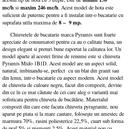
mc/h
maxim 246 mc/h
si
. Acest model de hota este
suficient de puternic pentru a fi instalat intr-o bucatarie cu
8 – 9 mp.
suprafata utila maxima de
Chiuvetele de bucatarie marca Pyramis sunt foarte
apreciate de consumatori pentru ca au o calitate buna, un
design elegant si preturi bune raportat la calitatea lor. Un
model aparte al acestei firme de renume este si chiuveta
Pyramis Mido 1B1D. Acest model are un aspect solid,
natural, imbinandu-se, perfect cu un blat din granit sau
din lemn, intr-o bucatarie cu aspect modern. Acest model
de chiuveta de culoare negru, facut
din compozit,
devine
din ce în ce mai căutate de cei care aleg o variantă mai
sofisticata pentru chiuveta de bucătărie. Materialul
compozit din care este facuta chiuveta pyragranite, nou
aparut pe piata si la mare cautare, folosește un amestec de
marmura 70%, rasini poliesterice 22,5%, cuart sub forma
de praf 5% si pigmenti 2,5%. Acest material nou cu