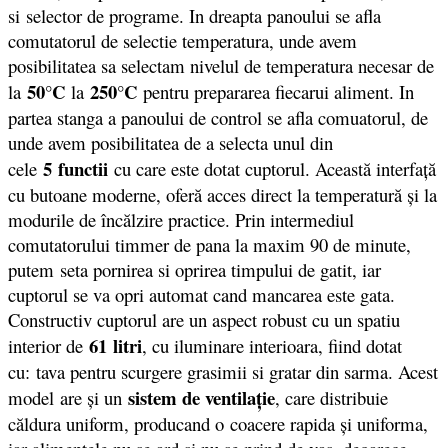
si selector de programe. In dreapta panoului se afla
comutatorul de selectie temperatura, unde avem
posibilitatea sa selectam nivelul de temperatura necesar de
50°C
250°C
la
la
pentru prepararea fiecarui aliment. In
partea stanga a panoului de control se afla comuatorul, de
unde avem posibilitatea de a selecta unul din
5 functii
cele
cu care este dotat cuptorul. Această interfaţă
cu butoane moderne, oferă acces direct la temperatură şi la
modurile de încălzire practice. Prin intermediul
comutatorului timmer de pana la maxim 90 de minute,
putem seta pornirea si oprirea timpului de gatit, iar
cuptorul se va opri automat cand mancarea este gata.
Constructiv cuptorul are un aspect robust cu un spatiu
61 litri
interior de
, cu iluminare interioara, fiind dotat
cu: tava pentru scurgere grasimii si gratar din sarma. Acest
sistem de ventilaţie
model are şi un
, care distribuie
căldura uniform, producand o coacere rapida şi uniforma,