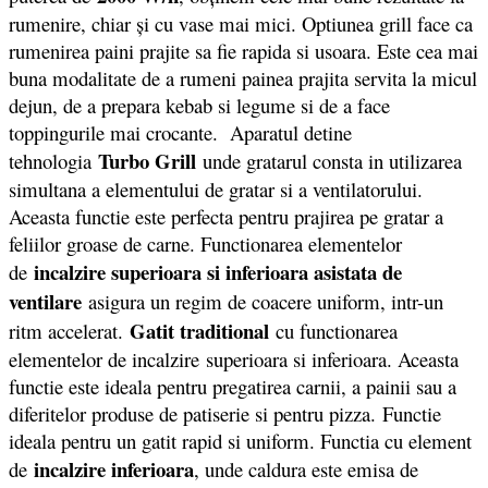
rumenire, chiar şi cu vase mai mici. Optiunea grill face ca
rumenirea paini prajite sa fie rapida si usoara. Este cea mai
buna modalitate de a rumeni painea prajita servita la micul
dejun, de a prepara kebab si legume si de a face
toppingurile mai crocante. Aparatul detine
Turbo Grill
tehnologia
unde gratarul consta in utilizarea
simultana a elementului de gratar si a ventilatorului.
Aceasta functie este perfecta pentru prajirea pe gratar a
feliilor groase de carne. Functionarea elementelor
incalzire superioara si inferioara asistata de
de
ventilare
asigura un regim de coacere uniform, intr-un
Gatit traditional
ritm accelerat.
cu functionarea
elementelor de incalzire superioara si inferioara. Aceasta
functie este ideala pentru pregatirea carnii, a painii sau a
diferitelor produse de patiserie si pentru pizza. Functie
ideala pentru un gatit rapid si uniform. Functia cu element
incalzire inferioara
de
, unde caldura este emisa de