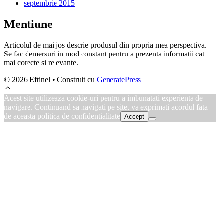
septembrie 2015
Mentiune
Articolul de mai jos descrie produsul din propria mea perspectiva.
Se fac demersuri in mod constant pentru a prezenta informatii cat
mai corecte si relevante.
© 2026 Eftinel
• Construit cu
GeneratePress
Acest site utilizeaza cookie-uri pentru a imbunatati experienta de
navigare. Continuand sa navigati pe site, va exprimati acordul fata
de aceasta politica de confidentialitate
Accept