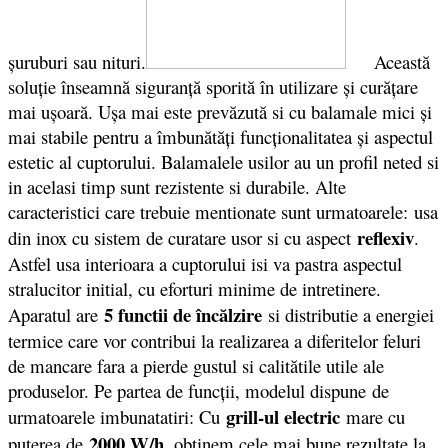
şuruburi sau nituri.
Această
soluţie înseamnă siguranţă sporită în utilizare şi curăţare
mai uşoară. Uşa mai este prevăzută si cu balamale mici şi
mai stabile pentru a îmbunătăţi funcţionalitatea şi aspectul
estetic al cuptorului. Balamalele usilor au un profil neted si
in acelasi timp sunt rezistente si durabile. Alte
caracteristici care trebuie mentionate sunt urmatoarele: usa
reflexiv
din inox cu sistem de curatare usor si cu aspect
.
Astfel usa interioara a cuptorului isi va pastra aspectul
stralucitor initial, cu eforturi minime de intretinere.
5 functii de încălzire
Aparatul are
si distributie a energiei
termice care vor contribui la realizarea a diferitelor feluri
de mancare fara a pierde gustul si calitătile utile ale
produselor. Pe partea de funcții, modelul dispune de
grill-ul electric
urmatoarele imbunatatiri: Cu
mare cu
2000 W/h
puterea de
, obţinem cele mai bune rezultate la