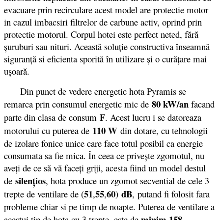
evacuare prin recirculare acest model are protectie motor
in cazul imbacsiri filtrelor de carbune activ, oprind prin
protectie motorul. Corpul hotei este perfect neted, fără
şuruburi sau nituri. Această soluţie constructiva înseamnă
siguranţă si eficienta sporită în utilizare şi o curăţare mai
uşoară.
Din punct de vedere energetic hota Pyramis se
80 kW/an
remarca prin consumul energetic mic de
facand
F
parte din clasa de consum
. Acest lucru i se datoreaza
110 W
motorului cu puterea de
din dotare, cu tehnologii
de izolare fonice unice care face totul posibil ca energie
consumata sa fie mica. În ceea ce priveşte zgomotul, nu
aveţi de ce să vă faceţi griji, acesta fiind un model destul
silenţios
de
, hota produce un zgomot secvential de cele 3
51
55
60
dB
trepte de ventilare de (
,
,
)
,
putand fi folosit fara
probleme chiar si pe timp de noapte. Puterea de ventilare a
minim 158
acestui tip de hota cu 3 trepte, este de