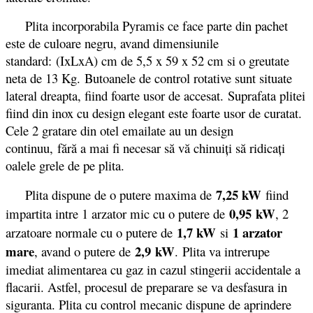
Plita incorporabila Pyramis ce face parte din pachet
este de culoare negru, avand dimensiunile
standard: (IxLxA) cm de 5,5 x 59 x 52 cm si o greutate
neta de 13 Kg. Butoanele de control rotative sunt situate
lateral dreapta, fiind foarte usor de accesat. Suprafata plitei
fiind din inox cu design elegant este foarte usor de curatat.
Cele 2 gratare din otel emailate au un design
continuu, fără a mai fi necesar să vă chinuiţi să ridicaţi
oalele grele de pe plita.
7,25 kW
Plita dispune de o putere maxima de
fiind
0,95 kW
impartita intre 1 arzator mic cu o putere de
, 2
1,7 kW
1 arzator
arzatoare normale cu o putere de
si
mare
2,9 kW
, avand o putere de
. Plita va intrerupe
imediat alimentarea cu gaz in cazul stingerii accidentale a
flacarii. Astfel, procesul de preparare se va desfasura in
siguranta. Plita cu control mecanic dispune de aprindere