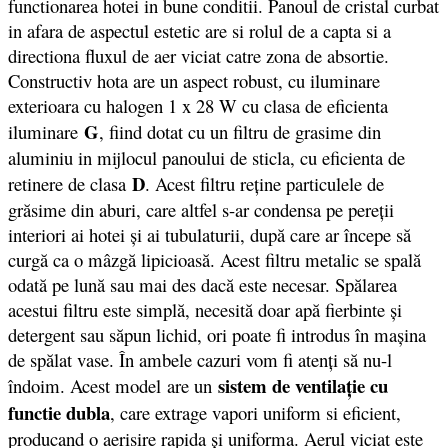
functionarea hotei in bune conditii. Panoul de cristal curbat
in afara de aspectul estetic are si rolul de a capta si a
directiona fluxul de aer viciat catre zona de absortie.
Constructiv hota are un aspect robust, cu iluminare
exterioara cu halogen 1 x 28 W cu clasa de eficienta
G
iluminare
, fiind dotat cu un filtru de grasime din
aluminiu in mijlocul panoului de sticla, cu eficienta de
D
retinere de clasa
. Acest filtru reţine particulele de
grăsime din aburi, care altfel s-ar condensa pe pereţii
interiori ai hotei şi ai tubulaturii, după care ar începe să
curgă ca o mâzgă lipicioasă. Acest filtru metalic se spală
odată pe lună sau mai des dacă este necesar. Spălarea
acestui filtru este simplă, necesită doar apă fierbinte şi
detergent sau săpun lichid, ori poate fi introdus în maşina
de spălat vase. În ambele cazuri vom fi atenţi să nu-l
sistem de ventilaţie cu
îndoim. Acest model are un
functie dubla
, care extrage vapori uniform si eficient,
producand o aerisire rapida şi uniforma. Aerul viciat este