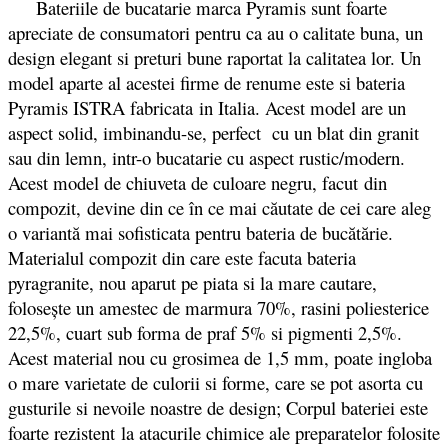
Bateriile de bucatarie marca Pyramis sunt foarte
apreciate de consumatori pentru ca au o calitate buna, un
design elegant si preturi bune raportat la calitatea lor. Un
model aparte al acestei firme de renume este si bateria
Pyramis ISTRA fabricata in Italia. Acest model are un
aspect solid, imbinandu-se, perfect cu un blat din granit
sau din lemn, intr-o bucatarie cu aspect rustic/modern.
Acest model de chiuveta de culoare negru, facut
din
compozit,
devine din ce în ce mai căutate de cei care aleg
o variantă mai sofisticata pentru bateria de bucătărie.
Materialul compozit din care este facuta bateria
pyragranite, nou aparut pe piata si la mare cautare,
folosește un amestec de marmura 70%, rasini poliesterice
22,5%, cuart sub forma de praf 5% si pigmenti 2,5%.
Acest material nou cu grosimea de 1,5 mm, poate ingloba
o mare varietate de culorii si forme, care se pot asorta cu
gusturile si nevoile noastre de design; Corpul bateriei este
foarte rezistent la atacurile chimice ale preparatelor folosite