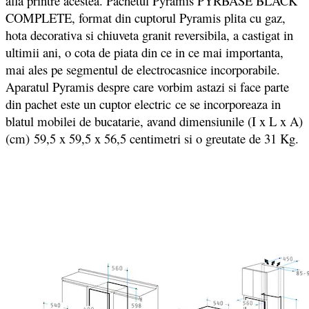
afla printre acestea. Pachetul Pyramis PYRBASE BLACK
COMPLETE, format din cuptorul Pyramis plita cu gaz,
hota decorativa si chiuveta granit reversibila, a castigat in
ultimii ani, o cota de piata din ce in ce mai importanta,
mai ales pe segmentul de electrocasnice incorporabile.
Aparatul Pyramis despre care vorbim astazi si face parte
din pachet este un cuptor electric ce se incorporeaza in
blatul mobilei de bucatarie, avand dimensiunile (I x L x A)
(cm) 59,5 x 59,5 x 56,5 centimetri si o greutate de 31 Kg.