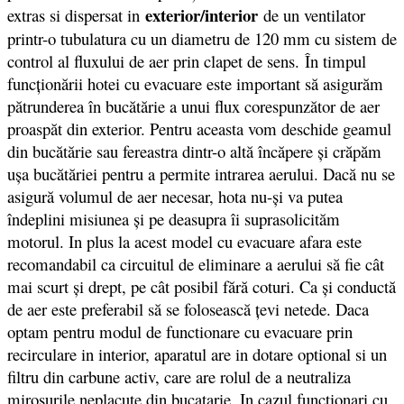
exterior/interior
extras si dispersat in
de un ventilator
printr-o tubulatura cu un diametru de 120 mm cu sistem de
control al fluxului de aer prin clapet de sens. În timpul
funcţionării hotei cu evacuare este important să asigurăm
pătrunderea în bucătărie a unui flux corespunzător de aer
proaspăt din exterior. Pentru aceasta vom deschide geamul
din bucătărie sau fereastra dintr-o altă încăpere şi crăpăm
uşa bucătăriei pentru a permite intrarea aerului. Dacă nu se
asigură volumul de aer necesar, hota nu-şi va putea
îndeplini misiunea şi pe deasupra îi suprasolicităm
motorul. In plus la acest model cu evacuare afara este
recomandabil ca circuitul de eliminare a aerului să fie cât
mai scurt şi drept, pe cât posibil fără coturi. Ca şi conductă
de aer este preferabil să se folosească ţevi netede. Daca
optam pentru modul de functionare cu evacuare prin
recirculare in interior, aparatul are in dotare optional si un
filtru din carbune activ, care are rolul de a neutraliza
mirosurile neplacute din bucatarie. In cazul functionari cu