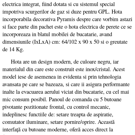
electrica integrat, fiind dotata si cu sistemul special
impotriva scurgerilor de gaz si duze pentru GPL. Hota
incorporabila decorativa Pyramis despre care vorbim astazi
si face parte din pachet este o hota electrica de perete ce se
incorporeaza in blatul mobilei de bucatarie, avand
dimensiunile (IxLxA) cm: 64/102 x 90 x 50 si o greutate
de 14 Kg.
Hota are un design modern, de culoare negru, iar
materialul din care este construit este inox/cristal. Acest
model iese de asemenea in evidenta si prin tehnologia
avansata pe care se bazeaza, si care ii asigura performante
inalte la evacuarea aerului viciat din bucatarie, cu cel mai
mic consum posibil. Panoul de comanda cu 5 butoane
pivotante pozitionate frontal, cu control mecanic,
indeplinesc functiile de: setare treapta de aspiratie,
comutator iluminare, setare pornire/oprire. Această
interfaţă cu butoane moderne, oferă acces direct la