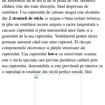
iar alimentele nu se ard şi nu se prind de vas, deoarece
căldura vine din toate direcţiile, fiind dispersata de
ventilator. Usa cuptorului de culoare neagra este alcatuita
2 straturii de sticla
din
ce asigua o buna izolare termica,
in plus un ventilator ascuns asigura o racire tangentiala a
carcasei cuptorului si prin intermediul unor fante si a
geamului de la usa cuptorului. Ventilatorul pentru răcire
porneşte automat când este stins cuptorul. El răceşte
componentele electronice si părţile exterioare ale
low-e
cuptorului. Uşa cuptorului
cu emisivitate scazuta
este o sticla speciala care previne pierderea caldurii prin
usa cuptorului, demontabila si este prevăzută pe interior cu
o suprafaţă in totalitate din sticlă perfect netedă, fără