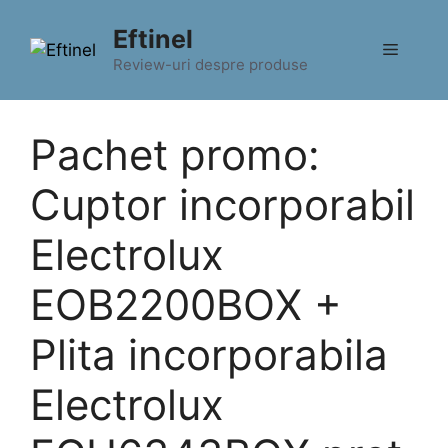
Sari
Eftinel
la
Meniu
conținut
Review-uri despre produse
Pachet promo:
Cuptor incorporabil
Electrolux
EOB2200BOX +
Plita incorporabila
Electrolux