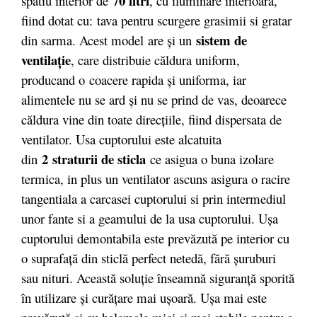
70 litri
spatiu interior de
, cu iluminare interioara,
fiind dotat cu: tava pentru scurgere grasimii si gratar
sistem de
din sarma. Acest model are şi un
ventilaţie
, care distribuie căldura uniform,
producand o coacere rapida şi uniforma, iar
alimentele nu se ard şi nu se prind de vas, deoarece
căldura vine din toate direcţiile, fiind dispersata de
ventilator. Usa cuptorului este alcatuita
2 straturii de sticla
din
ce asigua o buna izolare
termica, in plus un ventilator ascuns asigura o racire
tangentiala a carcasei cuptorului si prin intermediul
unor fante si a geamului de la usa cuptorului. Uşa
cuptorului demontabila este prevăzută pe interior cu
o suprafaţă din sticlă perfect netedă, fără şuruburi
sau nituri. Această soluţie înseamnă siguranţă sporită
în utilizare şi curăţare mai uşoară. Uşa mai este