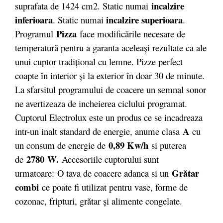
incalzire
suprafata de 1424 cm2. Static numai
inferioara
incalzire superioara
. Static numai
.
Pizza
Programul
face modificările necesare de
temperatură pentru a garanta aceleaşi rezultate ca ale
unui cuptor tradiţional cu lemne. Pizze perfect
coapte în interior şi la exterior în doar 30 de minute.
La sfarsitul programului de coacere un semnal sonor
ne avertizeaza de incheierea ciclului programat.
Cuptorul Electrolux este un produs ce se incadreaza
A
intr-un inalt standard de energie, anume clasa
cu
0,89 Kw/h
un consum de energie de
si puterea
2780
W.
de
Accesoriile cuptorului sunt
Grătar
urmatoare: O tava de coacere adanca si un
combi
ce poate fi utilizat pentru vase, forme de
cozonac, fripturi, grătar și alimente congelate.