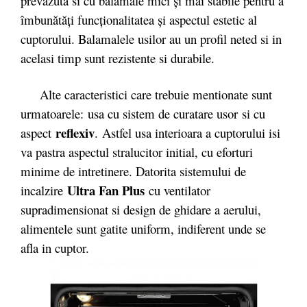
prevăzută si cu balamale mici şi mai stabile pentru a
îmbunătăţi funcţionalitatea şi aspectul estetic al
cuptorului. Balamalele usilor au un profil neted si in
acelasi timp sunt rezistente si durabile.
Alte caracteristici care trebuie mentionate sunt
urmatoarele: usa cu sistem de curatare usor si cu
reflexiv
aspect
. Astfel usa interioara a cuptorului isi
va pastra aspectul stralucitor initial, cu eforturi
minime de intretinere. Datorita sistemului de
Ultra Fan Plus
incalzire
cu ventilator
supradimensionat si design de ghidare a aerului,
alimentele sunt gatite uniform, indiferent unde se
afla in cuptor.