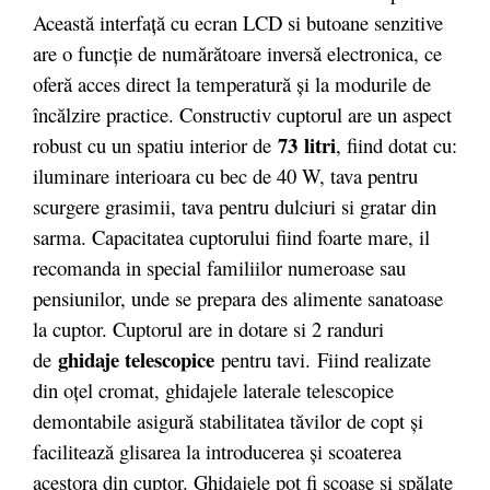
Această interfaţă cu ecran LCD si butoane senzitive
are o funcţie de numărătoare inversă electronica, ce
oferă acces direct la temperatură şi la modurile de
încălzire practice. Constructiv cuptorul are un aspect
73 litri
robust cu un spatiu interior de
, fiind dotat cu:
iluminare interioara cu bec de 40 W, tava pentru
scurgere grasimii, tava pentru dulciuri si gratar din
sarma. Capacitatea cuptorului fiind foarte mare, il
recomanda in special familiilor numeroase sau
pensiunilor, unde se prepara des alimente sanatoase
la cuptor. Cuptorul are in dotare si 2 randuri
ghidaje telescopice
de
pentru tavi. Fiind realizate
din oţel cromat, ghidajele laterale telescopice
demontabile asigură stabilitatea tăvilor de copt şi
facilitează glisarea la introducerea şi scoaterea
acestora din cuptor. Ghidajele pot fi scoase şi spălate