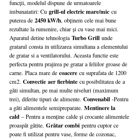
funcții, modelul dispune de urmatoarele
grill-ul electric mare/mic
imbunatatiri: Cu
cu
2450 kW/h
puterea de
, obţinem cele mai bune
rezultate la rumenire, chiar şi cu vase mai mici.
Turbo Grill
Aparatul detine tehnologia
unde
gratarul consta in utilizarea simultana a elementului
de gratar si a ventilatorului. Aceasta functie este
perfecta pentru prajirea pe gratar a feliilor groase de
coacere
carne. Placa mare de
cu suprafata de 1200
Convectie
aer fierbinte
cm2.
cu posibilitatea de
a
găti simultan, pe mai multe niveluri (maximum
Convenabil
trei), diferite tipuri de alimente.
-Pentru
Mentinere la
a găti alimentele semipreparate.
cald
– Pentru a menţine calde şi crocante alimentele
Grătar combi
proaspăt gătite.
pentru cuptor ce
poate fi utilizat pentru vase, forme de cozonac,