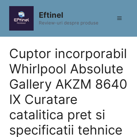
Sari
la
Eftinel
Meniu
conținut
Review-uri despre produse
Cuptor incorporabil
Whirlpool Absolute
Gallery AKZM 8640
IX Curatare
catalitica pret si
specificatii tehnice