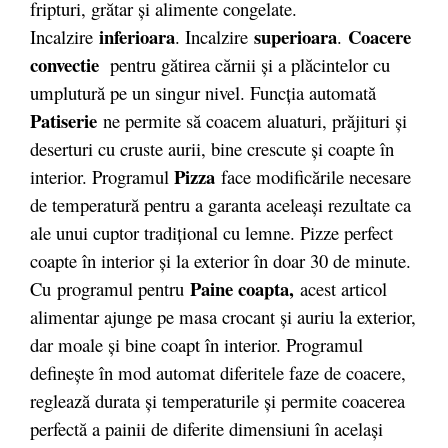
fripturi, grătar și alimente congelate.
inferioara
superioara
Coacere
Incalzire
. Incalzire
.
convectie
pentru gătirea cărnii şi a plăcintelor cu
umplutură pe un singur nivel. Funcţia automată
Patiserie
ne permite să coacem aluaturi, prăjituri şi
deserturi cu cruste aurii, bine crescute şi coapte în
Pizza
interior. Programul
face modificările necesare
de temperatură pentru a garanta aceleaşi rezultate ca
ale unui cuptor tradiţional cu lemne. Pizze perfect
coapte în interior şi la exterior în doar 30 de minute.
Paine coapta,
Cu programul pentru
acest articol
alimentar ajunge pe masa crocant şi auriu la exterior,
dar moale şi bine coapt în interior. Programul
defineşte în mod automat diferitele faze de coacere,
reglează durata şi temperaturile şi permite coacerea
perfectă a painii de diferite dimensiuni în acelaşi