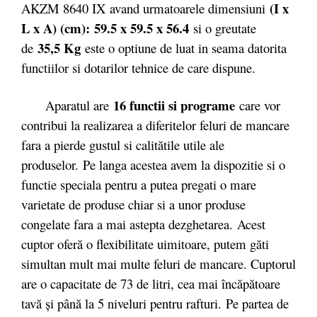
(I x
AKZM 8640 IX avand urmatoarele dimensiuni
L x A) (cm): 59.5 x 59.5 x 56.4
si o greutate
35,5 Kg
de
este o optiune de luat in seama datorita
functiilor si dotarilor tehnice de care dispune.
16 functii si programe
Aparatul are
care vor
contribui la realizarea a diferitelor feluri de mancare
fara a pierde gustul si calitătile utile ale
produselor. Pe langa acestea avem la dispozitie si o
functie speciala pentru a putea pregati o mare
varietate de produse chiar si a unor produse
congelate fara a mai astepta dezghetarea. Acest
cuptor oferă o flexibilitate uimitoare, putem găti
simultan mult mai multe feluri de mancare. Cuptorul
are o capacitate de 73 de litri, cea mai încăpătoare
tavă şi până la 5 niveluri pentru rafturi. Pe partea de