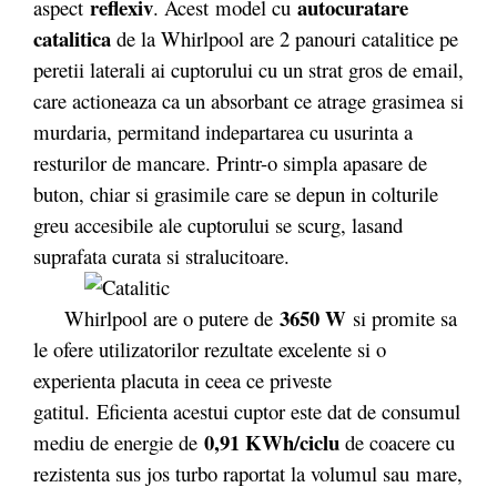
reflexiv
autocuratare
aspect
. Acest model cu
catalitica
de la Whirlpool are 2 panouri catalitice pe
peretii laterali ai cuptorului cu un strat gros de email,
care actioneaza ca un absorbant ce atrage grasimea si
murdaria, permitand indepartarea cu usurinta a
resturilor de mancare. Printr-o simpla apasare de
buton, chiar si grasimile care se depun in colturile
greu accesibile ale cuptorului se scurg, lasand
suprafata curata si stralucitoare.
3650 W
Whirlpool are o putere de
si promite sa
le ofere utilizatorilor rezultate excelente si o
experienta placuta in ceea ce priveste
gatitul. Eficienta acestui cuptor este dat de consumul
0,91 KWh/ciclu
mediu de energie de
de coacere cu
rezistenta sus jos turbo raportat la volumul sau mare,