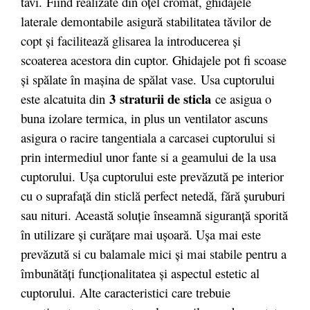
tavi. Fiind realizate din oţel cromat, ghidajele
laterale demontabile asigură stabilitatea tăvilor de
copt şi facilitează glisarea la introducerea şi
scoaterea acestora din cuptor. Ghidajele pot fi scoase
şi spălate în maşina de spălat vase.
Usa cuptorului
3 straturii de sticla
este alcatuita din
ce asigua o
buna izolare termica, in plus un ventilator ascuns
asigura o racire tangentiala a carcasei cuptorului si
prin intermediul unor fante si a geamului de la usa
cuptorului. Uşa cuptorului este prevăzută pe interior
cu o suprafaţă din sticlă perfect netedă, fără şuruburi
sau nituri. Această soluţie înseamnă siguranţă sporită
în utilizare şi curăţare mai uşoară. Uşa mai este
prevăzută si cu balamale mici şi mai stabile pentru a
îmbunătăţi funcţionalitatea şi aspectul estetic al
cuptorului. Alte caracteristici care trebuie