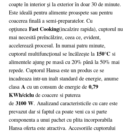
coapte în interior şi la exterior în doar 30 de minute.
Este ideală pentru alimente proaspete sau pentru
coacerea finală a semi-preparatelor. Cu
Fast Cooking
opţiunea
(incalzire rapida), cuptorul nu
mai necesită preîncălzire, ceea ce, evident,
accelerează procesul. In numai patru minute,
150°C
cuptorul multifuncţional se încălzeşte la
si
alimentele ajung pe masă cu 20% până la 50% mai
repede. Cuptorul Hansa este un produs ce se
incadreaza intr-un inalt standard de energie, anume
A
0,79
clasa
cu un consum de energie de
KWh/ciclu
de coacere si puterea
3100
W
de
. Analizand caracteristicile cu care este
prevazut dar si faptul ca poate veni ca si parte
componenta a unui pachet cu plita incorporabila
Hansa oferta este atractiva. Accesoriile cuptorului