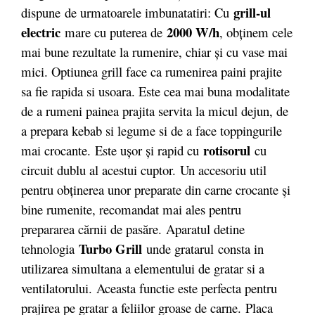
grill-ul
dispune de urmatoarele imbunatatiri: Cu
electric
2000 W/h
mare cu puterea de
, obţinem cele
mai bune rezultate la rumenire, chiar şi cu vase mai
mici. Optiunea grill face ca rumenirea paini prajite
sa fie rapida si usoara. Este cea mai buna modalitate
de a rumeni painea prajita servita la micul dejun, de
a prepara kebab si legume si de a face toppingurile
rotisorul
mai crocante. Este uşor şi rapid cu
cu
circuit dublu al acestui cuptor. Un accesoriu util
pentru obţinerea unor preparate din carne crocante şi
bine rumenite, recomandat mai ales pentru
prepararea cărnii de pasăre. Aparatul detine
Turbo Grill
tehnologia
unde gratarul consta in
utilizarea simultana a elementului de gratar si a
ventilatorului. Aceasta functie este perfecta pentru
prajirea pe gratar a feliilor groase de carne. Placa