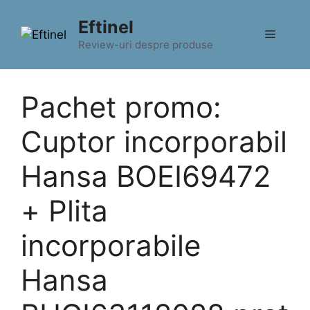
Sari
Eftinel
la
Meniu
conținut
Review-uri despre produse
Pachet promo:
Cuptor incorporabil
Hansa BOEI69472
+ Plita
incorporabile
Hansa