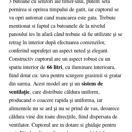
3 butoane cu senzori ale timer-ului, putem seta
pornirea si oprirea timpului de gatit, iar cuptorul se
va opri automat cand mancarea este gata. Trebuie
mentionat si faptul ca butoanele de la nivelul
panoului ies în afară când trebuie să fie utilizate şi se
retrag în interior după efectuarea comenzilor,
conferind suprafeţei un aspect neted şi elegant.
Constructiv cuptorul are un aspect robust cu un
66 litri
spatiu interior de
, cu iluminare interioara,
fiind dotat cu: tava pentru scurgere grasimii si gratar
sistem de
din sarma. Acest model are şi un
ventilaţie
, care distribuie căldura uniform,
producand o coacere rapida şi uniforma, iar
alimentele nu se ard şi nu se prind de vas, deoarece
căldura vine din toate direcţiile, fiind dispersata de
ventilator. Cuptorul are in dotare si ghidaje pentru