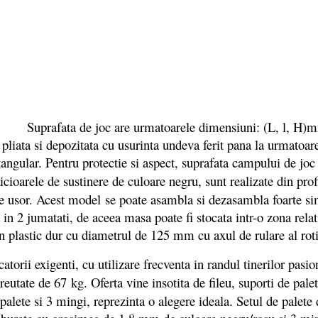
Suprafata de joc are urmatoarele dimensiuni: (L, l, H)m
 pliata si depozitata cu usurinta undeva ferit pana la urmatoar
ular. Pentru protectie si aspect, suprafata campului de joc e
icioarele de sustinere de culoare negru, sunt realizate din prof
te usor. Acest model se poate asambla si dezasambla foarte sim
a in 2 jumatati, de aceea masa poate fi stocata intr-o zona rel
in plastic dur cu diametrul de 125 mm cu axul de rulare al rot
i exigenti, cu utilizare frecventa in randul tinerilor pasion
eutate de 67 kg. Oferta vine insotita de fileu, suporti de pale
 palete si 3 mingi, reprezinta o alegere ideala. Setul de pale