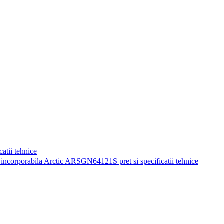
atii tehnice
ncorporabila Arctic ARSGN64121S pret si specificatii tehnice