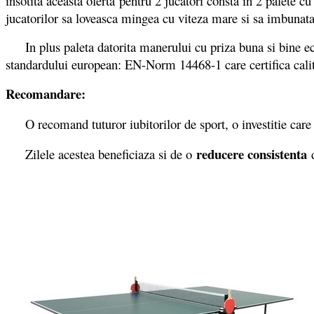
insotita aceasta oferta pentru 2 jucatori consta in 2 palete
jucatorilor sa loveasca mingea cu viteza mare si sa imbunat
In plus paleta datorita manerului cu priza buna si bine echil
standardului european: EN-Norm 14468-1 care certifica calit
Recomandare:
O recomand tuturor iubitorilor de sport, o investitie care
reducere consistenta
Zilele acestea beneficiaza si de o