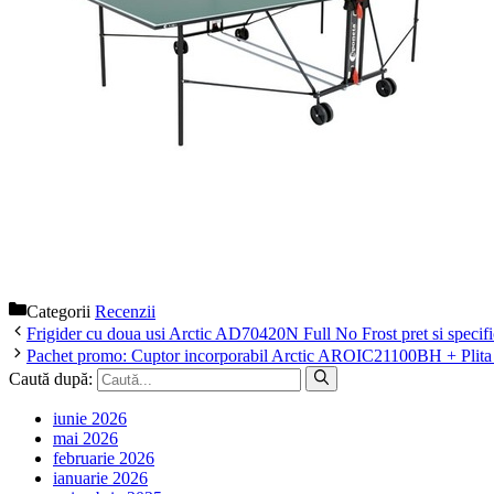
Categorii
Recenzii
Frigider cu doua usi Arctic AD70420N Full No Frost pret si specific
Pachet promo: Cuptor incorporabil Arctic AROIC21100BH + Plita i
Caută după:
iunie 2026
mai 2026
februarie 2026
ianuarie 2026