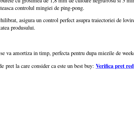
 cu burete cu grosimea de 1,8 mm de culoare negru/rosu si 3 mi
ateasca controlul mingiei de ping-pong.
ibrat, asigura un control perfect asupra traiectoriei de lovir
atea produsului.
 se va amortiza in timp, perfecta pentru dupa miezile de wee
Verifica pret re
de pret la care consider ca este un best buy: