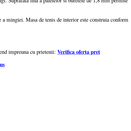
ngi. Suprafata fina a paletelor si buretele de 1,8 mm permite
e a mingiei. Masa de tenis de interior este construia conform
Verifica oferta pret
kend impreuna cu prietenii:
dus