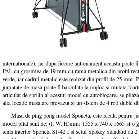
internationale), iar dupa fiecare antrenament aceasta poate fi
PAL cu grosimea de 19 mm cu rama metalica din profil rectang
verde, iar cadrul metalic este realizat din profil de 25 mm. P
jumatate de masa poate fi basculata la mijloc si mutata foar
articulat de sprijin al acestui model cu autoblocare, se pliaz
alta locatie masa are prevazut si un sistem de 4 roti duble d
Masa de ping pong model Sponeta, este ideala pentru jucatori
model pliat sunt de: (l, W, H)mm:
1555 x 740 x 1665 si o gr
tenis interior Sponeta S1-42 I si setul Spokey Standard cu 2