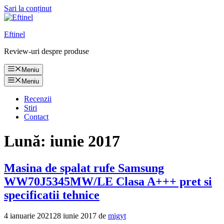
Sari la conținut
Eftinel
Review-uri despre produse
Meniu
Meniu
Recenzii
Stiri
Contact
Lună:
iunie 2017
Masina de spalat rufe Samsung
WW70J5345MW/LE Clasa A+++ pret si
specificatii tehnice
4 ianuarie 2021
28 iunie 2017
de
migyt