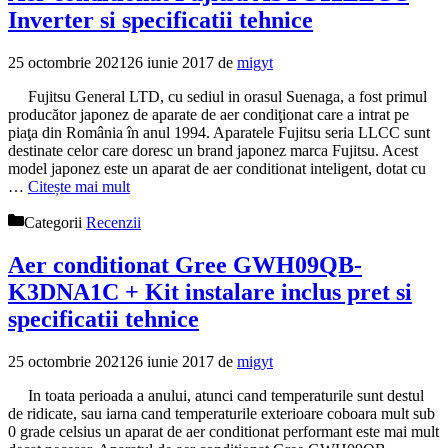
Inverter si specificatii tehnice
25 octombrie 2021
26 iunie 2017
de
migyt
Fujitsu General LTD, cu sediul in orasul Suenaga, a fost primul
producător japonez de aparate de aer condiţionat care a intrat pe
piaţa din România în anul 1994. Aparatele Fujitsu seria LLCC sunt
destinate celor care doresc un brand japonez marca Fujitsu. Acest
model japonez este un aparat de aer conditionat inteligent, dotat cu
…
Citește mai mult
Categorii
Recenzii
Aer conditionat Gree GWH09QB-
K3DNA1C + Kit instalare inclus pret si
specificatii tehnice
25 octombrie 2021
26 iunie 2017
de
migyt
In toata perioada a anului, atunci cand temperaturile sunt destul
de ridicate, sau iarna cand temperaturile exterioare coboara mult sub
0 grade celsius un aparat de aer conditionat performant este mai mult