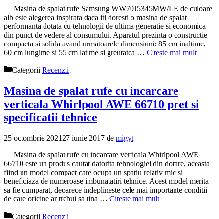
Masina de spalat rufe Samsung WW70J5345MW/LE de culoare
alb este alegerea inspirata daca iti doresti o masina de spalat
performanta dotata cu tehnologii de ultima generatie si economica
din punct de vedere al consumului. Aparatul prezinta o constructie
compacta si solida avand urmatoarele dimensiuni: 85 cm inaltime,
60 cm lungime si 55 cm latime si greutatea …
Citește mai mult
Categorii
Recenzii
Masina de spalat rufe cu incarcare
verticala Whirlpool AWE 66710 pret si
specificatii tehnice
25 octombrie 2021
27 iunie 2017
de
migyt
Masina de spalat rufe cu incarcare verticala Whirlpool AWE
66710 este un produs cautat datorita tehnologiei din dotare, aceasta
fiind un model compact care ocupa un spatiu relativ mic si
beneficiaza de numeroase imbunatatiri tehnice. Acest model merita
sa fie cumparat, deoarece indeplineste cele mai importante conditii
de care oricine ar trebui sa tina …
Citește mai mult
Categorii
Recenzii