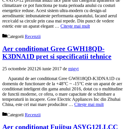
CVATO-12 prezentat astazi face parte din categoria aparatelor de
climatizare ce pot functiona pe toata perioada anului cu costuri
energetice reduse. Acest sistem ultra-modern cu design-ul
aerodinamic imbunatateste performanta aparatului, facand aerul
rece/cald sa circule prin casa mai repede. Din punct de vedere
estetic este un aparat elegant …
Citește mai mult
Categorii
Recenzii
Aer conditionat Gree GWH18QD-
K3DNA1D pret si specificatii tehnice
25 octombrie 2021
26 iunie 2017
de
migyt
Aparatul de aer conditionat Gree GWH18QD-K3DNA1D cu
domeniu de functionare de la +48°C ~ -15°C este un aparat de aer
conditionat inteligent din gama anului 2016, dotat cu o multitudine
de functii moderne, ce ofera, o mare capacitate de schimbare a
temperaturii in incapere. Gree Electric Appliances Inc din Zhuhai
China, este cel mai mare producător …
Citește mai mult
Categorii
Recenzii
Aer conditionat Fujitsu ASYG12LLCC