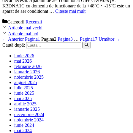
decat necesar. Aparatul de aer conditionat Gree GWH09QB-
K3DNA1C cu domeniu de functionare de la +48°C ~ -15°C este un
aparat de aer conditionat …
Citește mai mult
Categorii
Recenzii
Articole mai vechi
Articole mai noi
←
Anterior
Pagina
1
Pagina
2
Pagina
3
…
Pagina
17
Următor
→
Caută după:
iunie 2026
mai 2026
februarie 2026
ianuarie 2026
noiembrie 2025
august 2025
iulie 2025
iunie 2025
mai 2025
aprilie 2025
ianuarie 2025
decembrie 2024
noiembrie 2024
iunie 2024
mai 2024