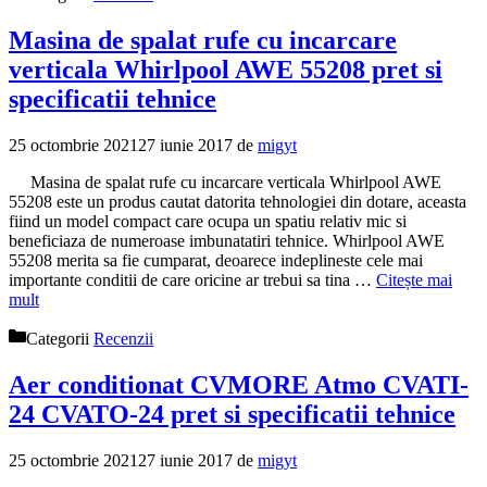
Masina de spalat rufe cu incarcare
verticala Whirlpool AWE 55208 pret si
specificatii tehnice
25 octombrie 2021
27 iunie 2017
de
migyt
Masina de spalat rufe cu incarcare verticala Whirlpool AWE
55208 este un produs cautat datorita tehnologiei din dotare, aceasta
fiind un model compact care ocupa un spatiu relativ mic si
beneficiaza de numeroase imbunatatiri tehnice. Whirlpool AWE
55208 merita sa fie cumparat, deoarece indeplineste cele mai
importante conditii de care oricine ar trebui sa tina …
Citește mai
mult
Categorii
Recenzii
Aer conditionat CVMORE Atmo CVATI-
24 CVATO-24 pret si specificatii tehnice
25 octombrie 2021
27 iunie 2017
de
migyt