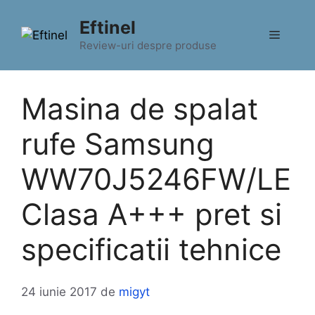
Sari
Eftinel
la
Meniu
conținut
Review-uri despre produse
Masina de spalat
rufe Samsung
WW70J5246FW/LE
Clasa A+++ pret si
specificatii tehnice
24 iunie 2017
de
migyt