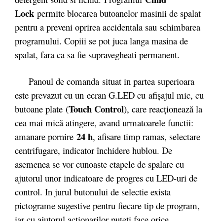
Lock
permite blocarea butoanelor masinii de spalat
pentru a preveni oprirea accidentala sau schimbarea
programului. Copiii se pot juca langa masina de
spalat, fara ca sa fie supravegheati permanent.
Panoul de comanda situat in partea superioara
este prevazut cu un ecran G.LED cu afişajul mic, cu
Touch Control
butoane plate (
), care reacţionează la
cea mai mică atingere, avand urmatoarele functii:
24 h
amanare pornire
, afisare timp ramas, selectare
centrifugare, indicator închidere hublou. De
asemenea se vor cunoaste etapele de spalare cu
ajutorul unor indicatoare de progres cu LED-uri de
control. In jurul butonului de selectie exista
pictograme sugestive pentru fiecare tip de program,
iar cu ajutorul actionarilor puteti face orice