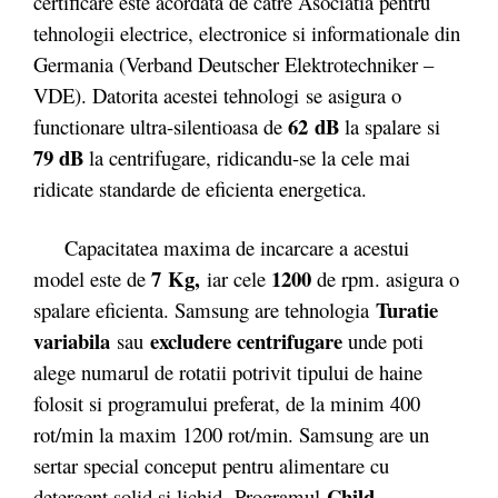
certificare este acordata de catre Asociatia pentru
tehnologii electrice, electronice si informationale din
Germania (Verband Deutscher Elektrotechniker –
VDE). Datorita acestei tehnologi se asigura o
62 dB
functionare ultra-silentioasa de
la spalare si
79 dB
la centrifugare, ridicandu-se la cele mai
ridicate standarde de eficienta energetica.
Capacitatea maxima de incarcare a acestui
7 Kg
,
1200
model este de
iar cele
de rpm. asigura o
Turatie
spalare eficienta. Samsung are tehnologia
variabila
excludere centrifugare
sau
unde poti
alege numarul de rotatii potrivit tipului de haine
folosit si programului preferat, de la minim 400
rot/min la maxim 1200 rot/min. Samsung are un
sertar special conceput pentru alimentare cu
Child
detergent solid si lichid. Programul