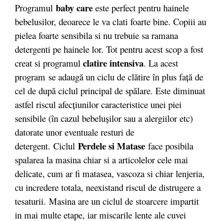
baby care
Programul
este perfect pentru hainele
bebelusilor, deoarece le va clati foarte bine. Copiii au
pielea foarte sensibila si nu trebuie sa ramana
detergenti pe hainele lor. Tot pentru acest scop a fost
clatire intensiva
creat si programul
. La acest
program
se adaugă un ciclu de clătire în plus faţă de
cel de după ciclul principal de spălare. Este diminuat
astfel riscul afecţiunilor caracteristice unei piei
sensibile (în cazul bebeluşilor sau a alergiilor etc)
datorate unor eventuale resturi de
Perdele si Matase
detergent. Ciclul
face posibila
spalarea la masina chiar si a articolelor cele mai
delicate, cum ar fi matasea, vascoza si chiar lenjeria,
cu incredere totala, neexistand riscul de distrugere a
tesaturii. Masina are un ciclul de stoarcere impartit
in mai multe etape, iar miscarile lente ale cuvei