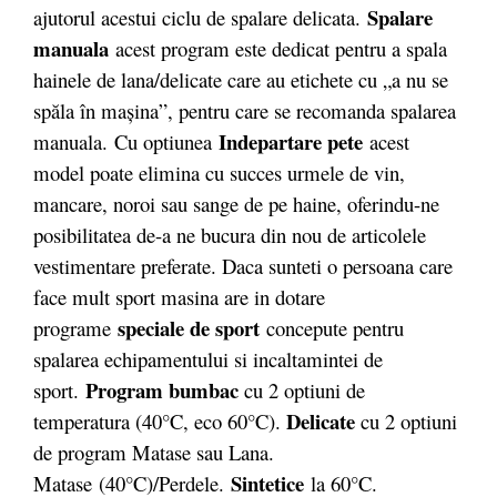
Spalare
ajutorul acestui ciclu de spalare delicata.
manuala
acest program este dedicat pentru a spala
hainele de lana/delicate care au etichete cu „a nu se
spăla în maşina”, pentru care se recomanda spalarea
Indepartare pete
manuala. Cu optiunea
acest
model poate elimina cu succes urmele de vin,
mancare, noroi sau sange de pe haine, oferindu-ne
posibilitatea de-a ne bucura din nou de articolele
vestimentare preferate. Daca sunteti o persoana care
face mult sport masina are in dotare
speciale de sport
programe
concepute pentru
spalarea echipamentului si incaltamintei de
Program bumbac
sport.
cu 2 optiuni de
Delicate
temperatura (40°C, eco 60°C).
cu 2 optiuni
de program Matase sau Lana.
Sintetice
Matase (40°C)/Perdele.
la 60°C.