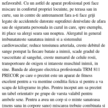
nefavorabil. Cu un astfel de aparat profesional poti face
miscare in confortul propriei locuinte, pe terasa sau in
curte, sau in centre de antrenament fara a-ti face griji
legate de accidentele datorate suprafetei denivelate de afara
sau de siguranta personala in cazul in care, spre exemplu,
iti place sa alergi seara sau noaptea. Alergatul in general
imbunatateste sanatatea inimii si a sistemului
cardiovascular; reduce tensiunea arteriala, creste debitul de
sange pompat la fiecare bataie a inimii, scade gradul de
vascozitate al sangelui, creste numarul de celule rosii,
transportoare de oxigen si intareste muschiul inimii, in
sine. Banda de alergare electrica profesionala TRM 811
PRECOR pe care o prezint este un aparat de fitness
excelent pentru a va mentine conditia fizica si pentru a va
scapa de kilograme in plus. Pentru inceput am sa prezint
un tabel orientativ pe grupe de varsta valabil pentru
ambele sexe. Pentru a avea un corp si o minte sanatoasa
(mens sana in corpore sano) miscarea trebuie combinata si