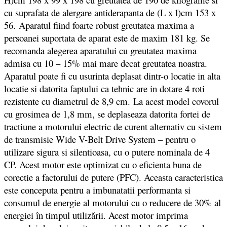
cu suprafata de alergare antiderapanta de (L x l)cm 153 x
56. Aparatul fiind foarte robust greutatea maxima a
persoanei suportata de aparat este de maxim 181 kg. Se
recomanda alegerea aparatului cu greutatea maxima
admisa cu 10 – 15% mai mare decat greutatea noastra.
Aparatul poate fi cu usurinta deplasat dintr-o locatie in alta
locatie si datorita faptului ca tehnic are in dotare 4 roti
rezistente cu diametrul de 8,9 cm. La acest model covorul
cu grosimea de 1,8 mm, se deplaseaza datorita fortei de
tractiune a motorului electric de curent alternativ cu sistem
de transmisie Wide V-Belt Drive System – pentru o
utilizare sigura si silentioasa, cu o putere nominala de 4
CP. Acest motor este optimizat cu o eficienta buna de
corectie a factorului de putere (PFC). Aceasta caracteristica
este conceputa pentru a imbunatatii performanta si
consumul de energie al motorului cu o reducere de 30% al
energiei în timpul utilizării. Acest motor imprima