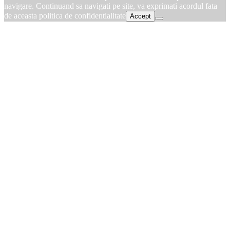
navigare. Continuand sa navigati pe site, va exprimati acordul fata
de aceasta politica de confidentialitate
Accept