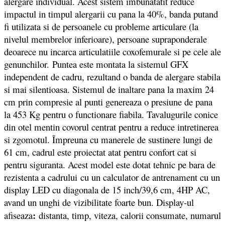
alergare individual. Acest sistem imbunatatit reduce
impactul in timpul alergarii cu pana la 40%, banda putand
fi utilizata si de persoanele cu probleme articulare (la
nivelul membrelor inferioare), persoane supraponderale
deoarece nu incarca articulatiile coxofemurale si pe cele ale
genunchilor. Puntea este montata la sistemul GFX
independent de cadru, rezultand o banda de alergare stabila
si mai silentioasa. Sistemul de inaltare pana la maxim 24
cm prin compresie al punti genereaza o presiune de pana
la 453 Kg pentru o functionare fiabila. Tavalugurile conice
din otel mentin covorul centrat pentru a reduce intretinerea
si zgomotul. Împreuna cu manerele de sustinere lungi de
61 cm, cadrul este proiectat atat pentru confort cat si
pentru siguranta. Acest model este dotat tehnic pe bara de
rezistenta a cadrului cu un calculator de antrenament cu un
display LED cu diagonala de 15 inch/39,6 cm, 4HP AC,
avand un unghi de vizibilitate foarte bun. Display-ul
:
afiseaza
distanta, timp, viteza, calorii consumate, numarul