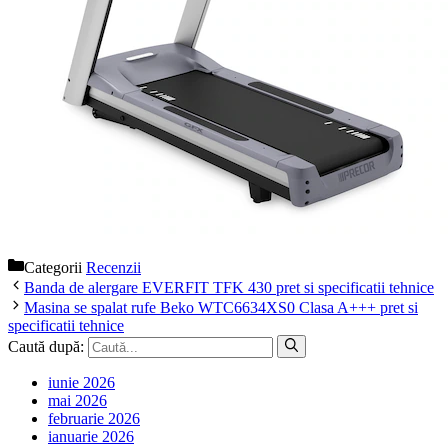
Categorii
Recenzii
Banda de alergare EVERFIT TFK 430 pret si specificatii tehnice
Masina se spalat rufe Beko WTC6634XS0 Clasa A+++ pret si
specificatii tehnice
Caută după:
iunie 2026
mai 2026
februarie 2026
ianuarie 2026