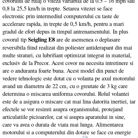
covorului de rulaj o viteza variabila de la 0.5 – 16 mph sau
0,8 la 25,5 km/h in trepte. Setarea vitezei se face
electronic prin intermediul computerului cu taste de
accelerare rapida, in trepte de 0,5 km/h, pentru a mari
gradul de efort depus in timpul antrenamentului. In plus
Seigling E8
covorul tip
are de asemenea o deplasare
reversibila fiind realizat din poliester antiderapant din mai
multe straturi, cu lubrifiant optimizat integrat in material,
exclusiv de la Precor. Acest covor nu necesita intretinere si
are o anduranta foarte buna. Acest model din punct de
vedere tehnologic este dotat cu o volanta pe axul motorului
avand un diametru de 22 cm, cu o greutate de 3 kg care
determina o miscarea uniforma covorului. Rolul volantei
este de a asigura o miscare cat mai lina datorita inertiei, iar
efectele se vor resimti asupra organismului, protejand
articulatiile picioarelor, cat si asupra aparatului in sine,
care va avea o durata de viata mai lunga. Alimentarea
motorului si a computerului din dotare se face cu energie