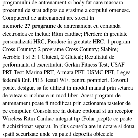
programului de antrenament si body fat care masoara
procentul de strat adipos de grasime a corpului omenesc.
Computerul de antrenament are stocat in
27 programe
memorie
de antrenament cu comanda
electronica ce includ: Ritm cardiac; Pierdere în greutate
personalizată HRC; Pierdere în greutate HRC; 1 program
Cross Country; 2 programe Cross Country; Slabire;
Aerobic 1 si 2; 1 Gluteal, 2 Gluteal; Rezultatul de
performanta al exercitiului; Gerkin Fitness Test; USAF
PRT Test; Marina PRT, Armata PFT, USMC PFT, Legea
federală Enf. PEB Testul WFI pentru pompieri. Covorul
poate, desigur, sa fie utilizat in modul manual prin setarea
de viteza si inclinare in mod liber. Acest program de
antrenament poate fi modificat prin actionarea tastelor de
pe computer. Consola are in dotare optional si un receptor
Wireless Ritm Cardiac integrat tip (Polar piept)c ce poate
fi achizitionat separat. In plus consola are in dotare si doua
spatii securizate unde va puteti depozita obiectele