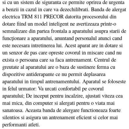
si cu un sistem de siguranta ce permite oprirea de urgenta
a benzii in cazul in care va dezechilibrati. Banda de alergat
electrica TRM 811 PRECOR datorita procesorului din
dotare fiind un model inteligent ne avertizeaza printr-o
semnalizare din partea frontala a aparatului asupra starii de
funcționare a aparatului, anuntand personalul atunci cand
este necesara intretinerea lui. Acest aparat are in dotare si
un senzor de pas care opreste covorul in miscare cand nu
exista o persoana care sa faca antrenament. Centrul de
greutate al aparatului are o baza de sustinere ferma cu
dispozitive antiderapante ce nu permit deplasarea
aparatului in timpul antrenamentului. Aparatul se foloseste
in felul urmator: Va urcati confortabil pe covorul
aparatului; De inceput pentru incalzire, ajustati viteza cea
mai mica, din computer si alergati pentru o viata mai
sanatoasa. Aceasta banda de alergare functioneaza foarte
silentios si asigura un antrenament eficient si celor mai
performanti atleti.