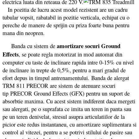
electrica luata din reteaua de 220 V.
In pozitia de lucru acest model rezistent are un cadru
tubular vopsit, rabatabil in pozitie verticala, echipat cu o
pereche de manere de sprijin cu priza foarte buna pentru
mana din neopren.
amortizare socuri Ground
Banda cu sistem de
Effects
, se poate regla motorizat in mod automat din
computer cu taste de inclinare rapida intre 0-15% cu nivel
de inclinare in trepte de 0,5%, pentru a mari gradul de
efort depus in timpul antrenamentului. Banda de alergat
TRM 811 PRECOR are sistem de atenuare socuri
tip PRECOR Ground Effects (GFX) pentru un suport de
absorbtie maxima. Cu acest sistem indiferent daca mergeti
sau alergati, pe o suprafata ce imita un teren in panta sau
pe un teren denivelat, stresul asupra articulatiilor de la
picior este redus instantaneu, cu amortizare suplimentara si
control al vitezei, pentru a se potrivi stilului de pasire sau