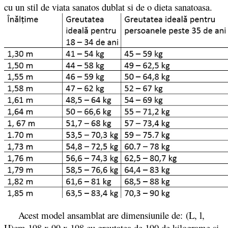
cu un stil de viata sanatos dublat si de o dieta sanatoasa.
Acest model ansamblat are dimensiunile de: (L, l,
H)cm 198 x 99 x 198 cu greutatea de 190 de kilograme si