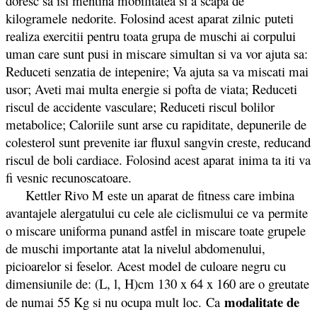
doresc sa isi mentina mobilitatea si a scapa de
kilogramele nedorite. Folosind acest aparat zilnic puteti
realiza exercitii pentru toata grupa de muschi ai corpului
uman care sunt pusi in miscare simultan si va vor ajuta sa:
Reduceti senzatia de intepenire; Va ajuta sa va miscati mai
usor; Aveti mai multa energie si pofta de viata; Reduceti
riscul de accidente vasculare; Reduceti riscul bolilor
metabolice; Caloriile sunt arse cu rapiditate, depunerile de
colesterol sunt prevenite iar fluxul sangvin creste, reducand
riscul de boli cardiace. Folosind acest aparat inima ta iti va
fi vesnic recunoscatoare.
Kettler Rivo M este un aparat de fitness care imbina
avantajele alergatului cu cele ale ciclismului ce va permite
o miscare uniforma punand astfel in miscare toate grupele
de muschi importante atat la nivelul abdomenului,
picioarelor si feselor. Acest model de culoare negru cu
dimensiunile de: (L, l, H)cm 130 x 64 x 160 are o greutate
modalitate de
de numai 55 Kg si nu ocupa mult loc. Ca