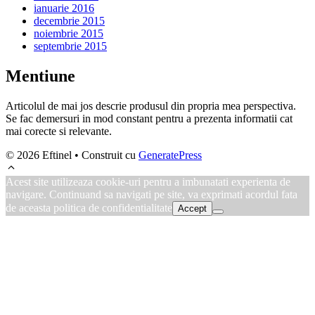
ianuarie 2016
decembrie 2015
noiembrie 2015
septembrie 2015
Mentiune
Articolul de mai jos descrie produsul din propria mea perspectiva.
Se fac demersuri in mod constant pentru a prezenta informatii cat
mai corecte si relevante.
© 2026 Eftinel
• Construit cu
GeneratePress
Acest site utilizeaza cookie-uri pentru a imbunatati experienta de
navigare. Continuand sa navigati pe site, va exprimati acordul fata
de aceasta politica de confidentialitate
Accept