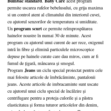
Bumbac standard
Baby Care
.
acest program
permite uscarea rufelor bebelusului, cu grija maxima
si un control atent al climatului din interiorul cuvei,
cu ajutorul senzorilor de temperatura si umiditate.
program scurt
Un
ce permite reîmprospătarea
hainelor noastre în numai 30 de minute. Acest
program cu ajutorul unui curent de aer rece, oxigenul
intră în fibre şi elimină particulele microscopice
depuse pe hainele curate care dau miros, cum ar fi
fumul de ţigară, mâncarea şi smogul.
Jeans
Program
un ciclu special proiectat pentru cele
mai folosite articole de îmbrăcăminte, pantalonii
jeans. Aceste articole de imbracaminte sunt uscate
cu ajutorul unui ciclu special de încălzire și
centrifugare pentru a proteja culorile și a păstra
elasticitatea și forma tuturor articolelor din denim,