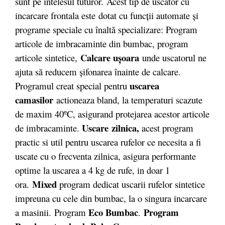
sunt pe intelesul tuturor. Acest tip de uscator cu
incarcare frontala este dotat cu funcţii automate şi
programe speciale cu înaltă specializare: Program
articole de imbracaminte din bumbac, program
Calcare uşoara
articole sintetice,
unde uscatorul ne
ajuta să reducem şifonarea înainte de calcare.
uscarea
Programul creat special pentru
camasilor
actioneaza bland, la temperaturi scazute
de maxim 40ºC, asigurand protejarea acestor articole
Uscare zilnica,
de imbracaminte.
acest program
practic si util pentru uscarea rufelor ce necesita a fi
uscate cu o frecventa zilnica, asigura performante
optime la uscarea a 4 kg de rufe, in doar 1
Mixed
ora.
program dedicat uscarii rufelor sintetice
impreuna cu cele din bumbac, la o singura incarcare
Eco Bumbac
Program
a masinii. Program
.