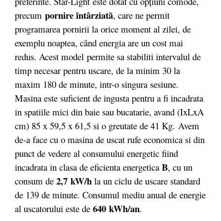
preferinte. Star-Light este dotat cu opţiuni comode,
pornire întârziată
precum
, care ne permit
programarea pornirii la orice moment al zilei, de
exemplu noaptea, când energia are un cost mai
redus. Acest model permite sa stabiliti intervalul de
timp necesar pentru uscare, de la minim 30 la
maxim 180 de minute, intr-o singura sesiune.
Masina este suficient de ingusta pentru a fi incadrata
in spatiile mici din baie sau bucatarie, avand (IxLxA
cm) 85 x 59,5 x 61,5 si o greutate de 41 Kg. Avem
de-a face cu o masina de uscat rufe economica si din
punct de vedere al consumului energetic fiind
B
incadrata in clasa de eficienta energetica
, cu un
2,7 kW/h
consum de
la un ciclu de uscare standard
de 139 de minute. Consumul mediu anual de energie
640 kWh/an
al uscatorului este de
.