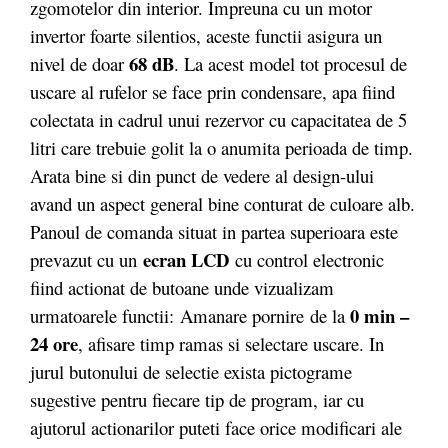
zgomotelor din interior. Impreuna cu un motor
invertor foarte silentios, aceste functii asigura un
68 dB
nivel de doar
. La acest model tot procesul de
uscare al rufelor se face prin condensare, apa fiind
colectata in cadrul unui rezervor cu capacitatea de 5
litri care trebuie golit la o anumita perioada de timp.
Arata bine si din punct de vedere al design-ului
avand un aspect general bine conturat de culoare alb.
Panoul de comanda situat in partea superioara este
ecran LCD
prevazut cu un
cu control electronic
fiind actionat de butoane unde vizualizam
0 min –
urmatoarele functii: Amanare pornire de la
24 ore
, afisare timp ramas si selectare uscare. In
jurul butonului de selectie exista pictograme
sugestive pentru fiecare tip de program, iar cu
ajutorul actionarilor puteti face orice modificari ale