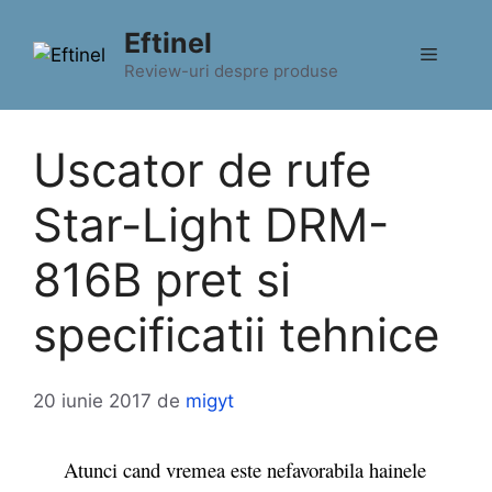
Sari
Eftinel
la
Meniu
conținut
Review-uri despre produse
Uscator de rufe
Star-Light DRM-
816B pret si
specificatii tehnice
20 iunie 2017
de
migyt
Atunci cand vremea este nefavorabila hainele