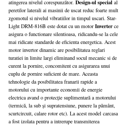
Design-ul special
atingerea nivelul corespunzător.
al
peretilor laterali ai masinii de uscat reduc foarte mult
zgomotul si nivelul vibratiilor in timpul uscari. Star-
Inverter
Light DRM-816B este dotat cu un motor
ce
asigura o functionare silentioasa, ridicandu-se la cele
mai ridicate standarde de eficienta energetica. Acest
motor invertor dinamic are posibilitatea reglari
turatiei in limite largi eliminand socul mecanic si de
curent la pornire, concomitent cu asigurarea unui
cuplu de pornire suficient de mare. Aceasta
tehnologie da posibilitatea franarii rapide a
motorului cu importante economii de energie
electrica avand o protecţie suplimentară a motorului
(termică, la sub şi supratensiune, punere la pământ,
scurtcircuit, calare rotor etc). La acest model carcasa
a fost izolata pentru a intrerupe transmiterea