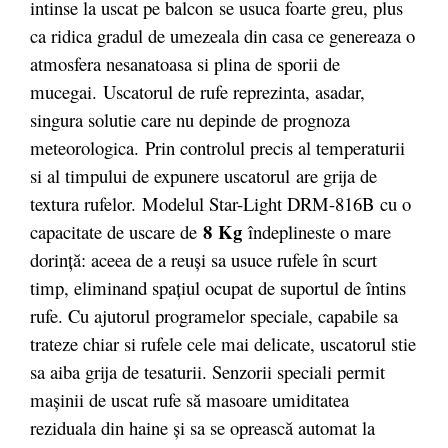
intinse la uscat pe balcon se usuca foarte greu, plus
ca ridica gradul de umezeala din casa ce genereaza o
atmosfera nesanatoasa si plina de sporii de
mucegai. Uscatorul de rufe reprezinta, asadar,
singura solutie care nu depinde de prognoza
meteorologica. Prin controlul precis al temperaturii
si al timpului de expunere uscatorul are grija de
textura rufelor. Modelul Star-Light DRM-816B cu o
8
Kg
capacitate de uscare de
îndeplineste o mare
dorinţă: aceea de a reuşi sa usuce rufele în scurt
timp, eliminand spaţiul ocupat de suportul de întins
rufe. Cu ajutorul programelor speciale, capabile sa
trateze chiar si rufele cele mai delicate, uscatorul stie
sa aiba grija de tesaturii. Senzorii speciali permit
maşinii de uscat rufe să masoare umiditatea
reziduala din haine şi sa se oprească automat la