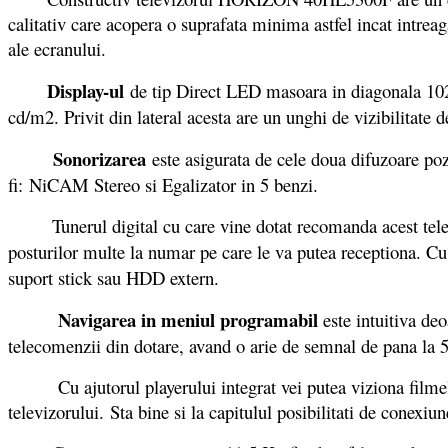
calitativ care acopera o suprafata minima astfel incat intreag
ale ecranului.
Display-ul
de tip Direct LED masoara in diagonala 102
cd/m2. Privit din lateral acesta are un unghi de vizibilitate 
Sonorizarea
este asigurata de cele doua difuzoare poz
fi: NiCAM Stereo si Egalizator in 5 benzi.
Tunerul digital cu care vine dotat recomanda acest televiz
posturilor multe la numar pe care le va putea receptiona. Cu
suport stick sau HDD extern.
Navigarea in meniul programabil
este intuitiva deo
telecomenzii din dotare, avand o arie de semnal de pana la 5
Cu ajutorul playerului integrat vei putea viziona filmele 
televizorului.
Sta bine si la capitulul posibilitati de conexi