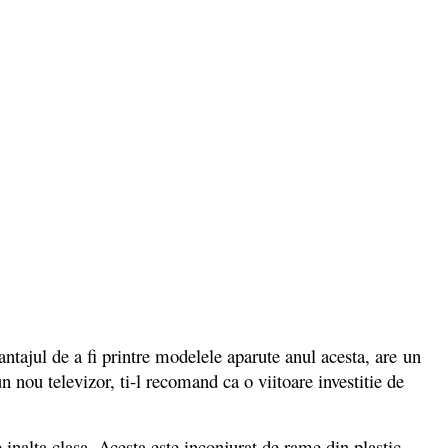
ul de a fi printre modelele aparute anul acesta, are un
 nou televizor, ti-l recomand ca o viitoare investitie de
lta clasa. Acesta este inconjurat de rame din plastic