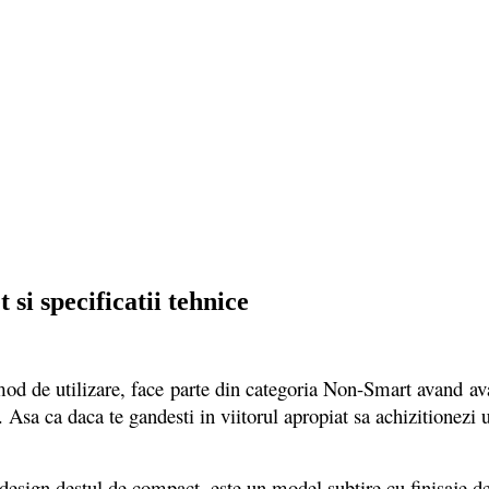
 specificatii tehnice
tilizare, face parte din categoria Non-Smart avand avantaj
Asa ca daca te gandesti in viitorul apropiat sa achizitionezi un
estul de compact, este un model subtire cu finisaje de ina