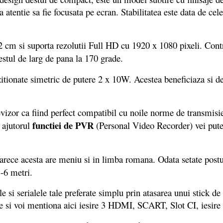
a atentie sa fie focusata pe ecran. Stabilitatea este data de ce
 cm si suporta rezolutii Full HD cu 1920 x 1080 pixeli. Contr
destul de larg de pana la 170 grade.
itionate simetric de putere 2 x 10W. Acestea beneficiaza si de
or ca fiind perfect compatibil cu noile norme de transmisie 
functiei de PVR
 ajutorul
(Personal Video Recorder) vei putea
arece acesta are meniu si in limba romana. Odata setate postur
-6 metri.
si serialele tale preferate simplu prin atasarea unui stick 
une si voi mentiona aici iesire 3 HDMI, SCART, Slot CI, iesire