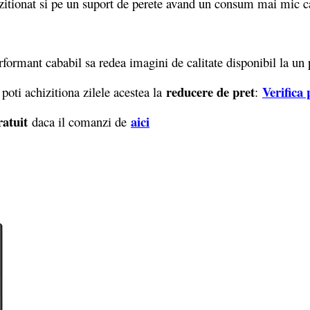
tionat si pe un suport de perete avand un consum mai mic c
rmant cababil sa redea imagini de calitate disponibil la un p
reducere de pret
Verifica 
i achizitiona zilele acestea la
:
ratuit
aici
daca il comanzi de