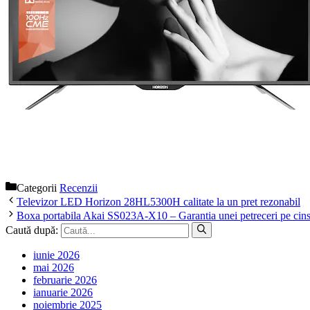
Categorii
Recenzii
Televizor LED Horizon 28HL5300H calitate la un pret rezonabil
Boxa portabila Akai SS023A-X10 – Garantia unei petreceri pe cins
Caută după:
iunie 2026
mai 2026
februarie 2026
ianuarie 2026
noiembrie 2025