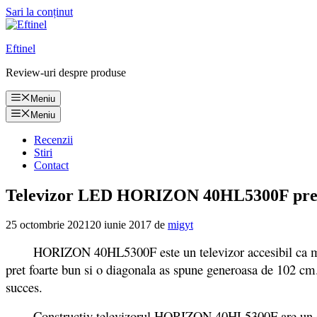
Sari la conținut
Eftinel
Review-uri despre produse
Meniu
Meniu
Recenzii
Stiri
Contact
Televizor LED HORIZON 40HL5300F pret si
25 octombrie 2021
20 iunie 2017
de
migyt
HORIZON 40HL5300F este un televizor accesibil ca mod de u
pret foarte bun si o diagonala as spune generoasa de 102 cm. 
succes.
Constructiv televizorul HORIZON 40HL5300F are un design d