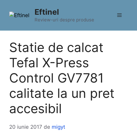
Sari
Eftinel
la
Meniu
conținut
Review-uri despre produse
Statie de calcat
Tefal X-Press
Control GV7781
calitate la un pret
accesibil
20 iunie 2017
de
migyt