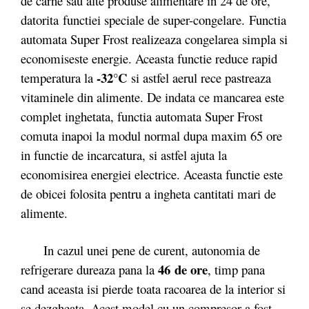
de carne sau alte produse alimentare in 24 de ore,
datorita functiei speciale de super-congelare. Functia
automata Super Frost realizeaza congelarea simpla si
economiseste energie. Aceasta functie reduce rapid
-32°C
temperatura la
si astfel aerul rece pastreaza
vitaminele din alimente. De indata ce mancarea este
complet inghetata, functia automata Super Frost
comuta inapoi la modul normal dupa maxim 65 ore
in functie de incarcatura, si astfel ajuta la
economisirea energiei electrice. Aceasta functie este
de obicei folosita pentru a ingheta cantitati mari de
alimente.
In cazul unei pene de curent, autonomia de
46 de ore
refrigerare dureaza pana la
, timp pana
cand aceasta isi pierde toata racoarea de la interior si
se dezgheata. Acest model cu un compresor a fost