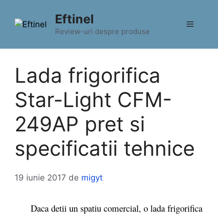
Sari
Eftinel
la
Meniu
conținut
Review-uri despre produse
Lada frigorifica
Star-Light CFM-
249AP pret si
specificatii tehnice
19 iunie 2017
de
migyt
Daca detii un spatiu comercial, o lada frigorifica