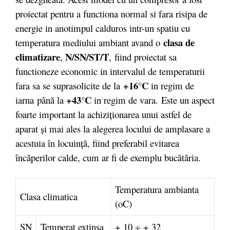
proiectat pentru a functiona normal si fara risipa de
energie in anotimpul calduros intr-un spatiu cu
clasa de
temperatura mediului ambiant avand o
climatizare
N/SN/ST/T
,
,
fiind proiectat sa
functioneze economic in intervalul de temperaturii
+16°C
fara sa se suprasolicite de la
in regim de
+43°C
iarna
până la
in regim de vara.
Este un aspect
foarte important la achiziţionarea unui astfel de
aparat şi mai ales la alegerea locului de amplasare a
acestuia în locuinţă, fiind preferabil evitarea
încăperilor calde, cum ar fi de exemplu bucătăria.
Temperatura ambianta
Clasa climatica
(oC)
SN
Temperat extinsa
+ 10 ÷ + 32