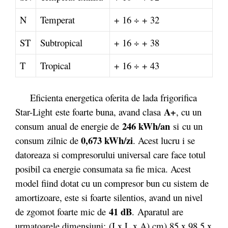
N
Temperat
+ 16 ÷ + 32
ST
Subtropical
+ 16 ÷ + 38
T
Tropical
+ 16 ÷ + 43
Eficienta energetica oferita de lada frigorifica
A+
Star-Light este foarte buna, avand clasa
, cu un
246 kWh/an
consum anual de energie de
si cu un
0,673 kWh/zi
consum zilnic de
. Acest lucru i se
datoreaza si compresorului universal care face totul
posibil ca energie consumata sa fie mica. Acest
model fiind dotat cu un compresor bun cu sistem de
amortizoare, este si foarte silentios, avand un nivel
41 dB
de zgomot foarte mic de
. Aparatul are
urmatoarele dimensiuni: (I x L x A) cm) 85 x 98,5 x