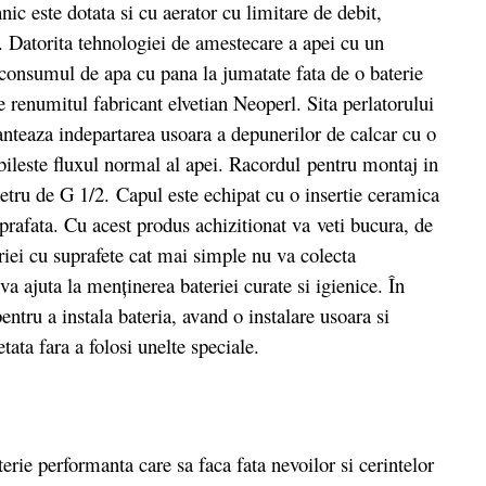
ic este dotata si cu aerator cu limitare de debit,
pi. Datorita tehnologiei de amestecare a apei cu un
e consumul de apa cu pana la jumatate fata de o baterie
 renumitul fabricant elvetian Neoperl. Sita perlatorului
anteaza indepartarea usoara a depunerilor de calcar cu o
abileste fluxul normal al apei. Racordul pentru montaj in
etru de G 1/2. Capul este echipat cu o insertie ceramica
uprafata. Cu acest produs achizitionat va veti bucura, de
riei cu suprafete cat mai simple nu va colecta
a ajuta la menținerea bateriei curate si igienice. În
entru a instala bateria, avand o instalare usoara si
letata fara a folosi unelte speciale.
rie performanta care sa faca fata nevoilor si cerintelor