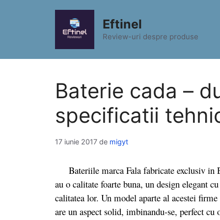
Sari
la
Eftinel
conținut
Review-uri despre produse
Baterie cada – du
specificatii tehni
17 iunie 2017
de
migyt
Bateriile marca Fala fabricate exclusiv in El
au o calitate foarte buna, un design elegant cu 
calitatea lor. Un model aparte al acestei firme
are un aspect solid, imbinandu-se, perfect cu 