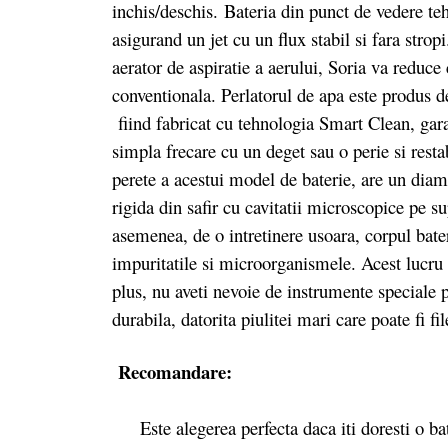
inchis/deschis.
Bateria din punct de vedere tehn
asigurand un jet cu un flux stabil si fara stro
aerator de aspiratie a aerului, Soria va reduc
conventionala. Perlatorul de apa este produs de
fiind fabricat cu tehnologia Smart Clean, gar
simpla frecare cu un deget sau o perie si rest
perete a acestui model de baterie, are un diam
rigida din safir cu cavitatii microscopice pe s
asemenea, de o intretinere usoara, corpul bate
impuritatile si microorganismele. Acest lucru v
plus, nu aveti nevoie de instrumente speciale p
durabila, datorita piulitei mari care poate fi fi
Recomandare:
Este alegerea perfecta daca iti doresti o bate