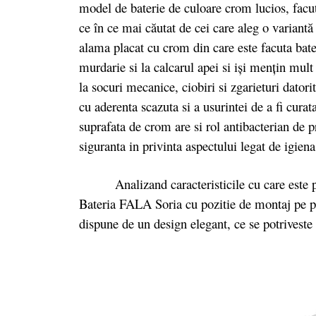
model de baterie de culoare crom lucios, fac
ce în ce mai căutat de cei care aleg o variant
alama placat cu crom din care este facuta bate
murdarie si la calcarul apei si iși mențin mult 
la socuri mecanice, ciobiri si zgarieturi datori
cu aderenta scazuta si a usurintei de a fi curat
suprafata de crom are si rol antibacterian de pr
siguranta in privinta aspectului legat de igien
Analizand caracteristicile cu care este 
Bateria FALA Soria cu pozitie de montaj pe p
dispune de un design elegant, ce se potriveste 