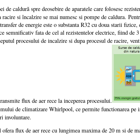
i de caldură spre deosebire de aparatele care folosesc reziste
ra racire si încalzire se mai numesc si pompe de caldura. Pentr
transfer de energie este o substanta R32 cu doua starii fizice, d
 semnificativ fata de cel al rezistentelor electrice, fiind de 
ceputul procesului de incalzire si dupa procesul de racire, vent
transmite flux de aer rece la inceperea procesului.
mului de climatizare Whirlpool, ce permite functionarea pe int
i involuntare.
 ofera flux de aer rece cu lungimea maxima de 20 m si de ma