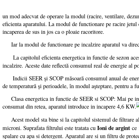
un mod adecvat de operare la modul (racire, ventilare, dezumi
eficienta aparatului. La modul de functionare pe racire jetul 
incaperea de sus in jos ca o ploaie racoritore.
Iar la modul de functionare pe incalzire aparatul va directi
La capitolul eficienta energetica in functie de sezon a
incalzire. Aceste date reflectă consumul real de energie al
Indicii SEER şi SCOP măsoară consumul anual de energie şi e
de temperatură şi perioadele, în modul aşteptare, pentru a fur
Clasa energetica in functie de SEER si SCOP: Mai pe intel
consumat din retea, aparatul introduce in incapere 4,6 KW.
Acest model sta bine si la capitolul sistemul de filtrare al 
Ioni de argint
microni. Suprafata filtrului este tratata cu
ce i
spalare cu apa si detergent. Aparatul are si un filtru de prot