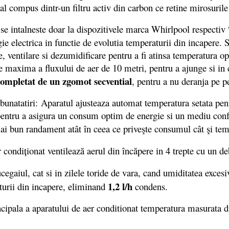
ional compus dintr-un filtru activ din carbon ce retine mirosuril
e intalneste doar la dispozitivele marca Whirlpool respectiv 
ie electrica in functie de evolutia temperaturii din incapere. 
, ventilare si dezumidificare pentru a fi atinsa temperatura op
e maxima a fluxului de aer de 10 metri, pentru a ajunge si in c
completat de un zgomot secvential
, pentru a nu deranja pe pe
atatiri: Aparatul ajusteaza automat temperatura setata pentr
entru a asigura un consum optim de energie si un mediu confor
ai bun randament atât în ceea ce priveşte consumul cât şi temp
r condiţionat ventilează aerul din încăpere in 4 trepte cu un 
ucegaiul, cat si in zilele toride de vara, cand umiditatea exces
1,2 l/h
turii din incapere, eliminand
condens.
ala a aparatului de aer conditionat temperatura masurata din