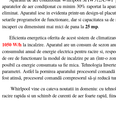
aparatelor de aer condiționat cu minim 30% raportat la apara
eliminat
. Aparatul iese in evidenta printr-un design-ul placu
setarile programelor de functionare, dar si capacitatea sa de
25 mp
incaperi cu dimensiuni mai mici de pana la
.
Eficienta energetica oferita de acest sistem de climatizare
1050 W/h
la incalzire. Aparatul are un consum de sezon anu
consumului anual de energie electrica pentru racire si, resp
de ore de functionare la modul de incalzire pe an (într-o zo
posibil ca energie consumata sa fie mica. Tehnologia Inverte
parametri. Astfel la pornirea aparatului procesorul comandă 
fost atinsă, procesorul comandă compresorul să-și reducă tur
Whirlpool vine cu cateva noutatii in domeniu: cu tehno
racire rapida si un schimb de curenti de aer foarte rapid, fi