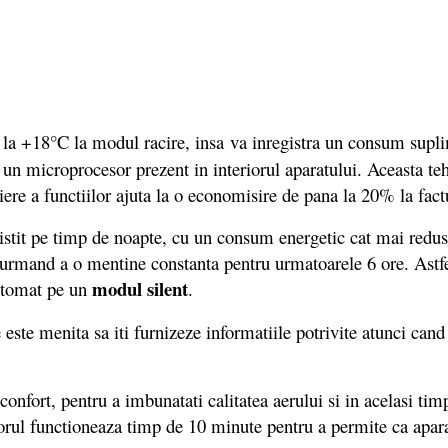
na la +18°C la modul racire, insa va inregistra un consum supl
 un microprocesor prezent in interiorul aparatului. Aceasta t
ere a functiilor ajuta la o economisire de pana la 20% la factu
nistit pe timp de noapte, cu un consum energetic cat mai redu
 urmand a o mentine constanta pentru urmatoarele 6 ore. Astfe
modul silent
automat pe un
.
e este menita sa iti furnizeze informatiile potrivite atunci can
confort, pentru a imbunatati calitatea aerului si in acelasi ti
torul functioneaza timp de 10 minute pentru a permite ca aparat