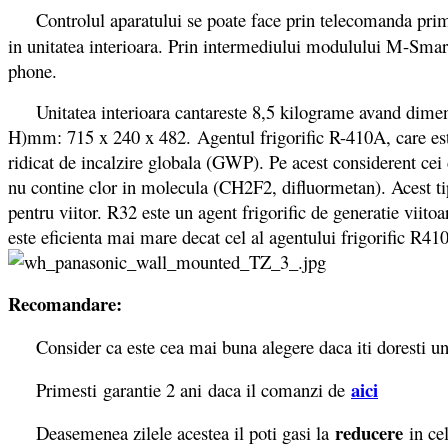
Controlul aparatului se poate face prin telecomanda primi
in unitatea interioara. Prin intermediului modulului M-Smart
phone.
Unitatea interioara cantareste 8,5 kilograme avand dimensi
H)mm: 715 x 240 x 482. Agentul frigorific R-410A, care este u
ridicat de incalzire globala (GWP). Pe acest considerent cei 
nu contine clor in molecula (CH2F2, difluormetan). Acest tip 
pentru viitor. R32 este un agent frigorific de generatie viito
este eficienta mai mare decat cel al agentului frigorific R41
Recomandare:
Consider ca este cea mai buna alegere daca iti doresti un ap
aici
Primesti garantie 2 ani daca il comanzi de
reducere
Deasemenea zilele acestea il poti gasi la
in ce