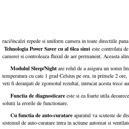
raci/incalzi repede si uniform camera in toate directiile pa
Tehnologia Power Saver cu al 6lea simt
este controlata de
camerei si controleaza fluxul de aer permanent. Aceasta alini
Modulul Sleep/Night
are rolul de a asigura un somn li
temperatura cu cate 1 grad Celsius pe ora, in primele 2 ore,
veti fi deranjati de zgomotul rezultat, intrucat acesta trece 
Functia de diagnosticare
este si ea foarte utila deoarec
solutii la erorile de functionare.
Cu functia de
auto-curatare
aparatul va scuteste de dis
sistemul de auto-curatare intra in actiune automat si ventila