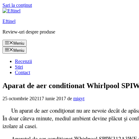
Sari la conținut
Eftinel
Review-uri despre produse
Meniu
Meniu
Recenzii
Stiri
Contact
Aparat de aer conditionat Whirlpool SPIW3
25 octombrie 2021
17 iunie 2017
de
migyt
Un aparat de aer condiţionat nu are nevoie decât de apăsar
În doar câteva minute, mediul ambient devine plăcut şi confo
izolare al casei.
Aparatul de aer conditionat Whirlpool SPIW312A3WF poate 