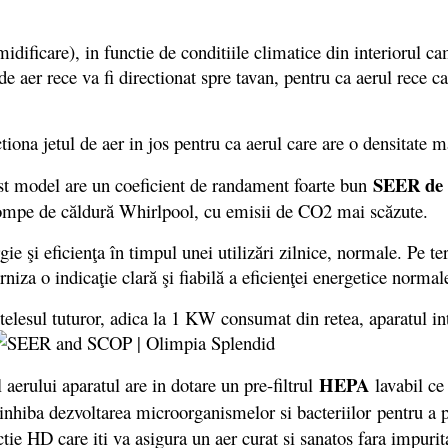
dificare), in functie de conditiile climatice din interiorul ca
de aer rece va fi directionat spre tavan, pentru ca aerul rece c
ona jetul de aer in jos pentru ca aerul care are o densitate ma
SEER de 8
cest model are un coeficient de randament foarte bun
 pompe de căldură Whirlpool, cu emisii de CO2 mai scăzute.
ficienţa în timpul unei utilizări zilnice, normale. Pe terme
niza o indicaţie clară şi fiabilă a eficienţei energetice normal
esul tuturor, adica la 1 KW consumat din retea, aparatul in
HEPA
aerului aparatul are in dotare un pre-filtrul
lavabil ce 
nhiba dezvoltarea microorganismelor si bacteriilor pentru a pu
ectie HD care iti va asigura un aer curat si sanatos fara impurit