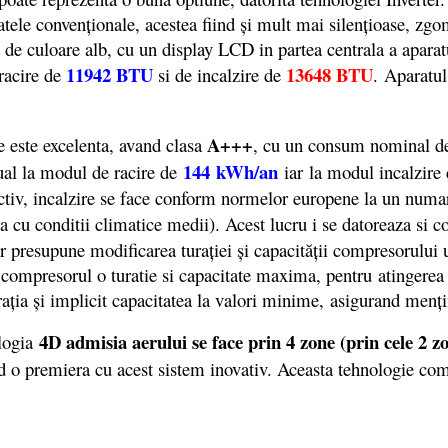
tele convenționale, acestea fiind și mult mai silențioase, zgo
t de culoare alb, cu un display LCD in partea centrala a apara
11942 BTU
13648 BTU
 racire de
si de incalzire de
. Aparatul
A+++
 este excelenta, avand clasa
, cu un consum nominal 
144
kWh/an
al la modul de racire de
iar la modul incalzire
ectiv, incalzire se face conform normelor europene la un numa
na cu conditii climatice medii). Acest lucru i se datoreaza si
r presupune modificarea turației și capacității compresorului u
compresorul o turatie si capacitate maxima, pentru atingerea 
ația și implicit capacitatea la valori minime, asigurand menți
4D admisia aerului se face prin 4 zone (prin cele 2 zo
logia
ind o premiera cu acest sistem inovativ. Aceasta tehnologie co