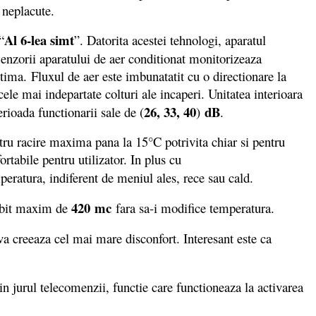
e neplacute.
Al 6-lea simt
“
”. Datorita acestei tehnologi, aparatul
Senzorii aparatului de aer conditionat monitorizeaza
tima. Fluxul de aer este imbunatatit cu o directionare la
ele mai indepartate colturi ale incaperi. Unitatea interioara
26, 33, 40
dB
rioada functionarii sale de (
)
.
u racire maxima pana la 15°C potrivita chiar si pentru
tabile pentru utilizator. In plus cu
eratura, indiferent de meniul ales, rece sau cald.
420 mc
debit maxim de
fara sa-i modifice temperatura.
iva creeaza cel mai mare disconfort. Interesant este ca
 jurul telecomenzii, functie care functioneaza la activarea