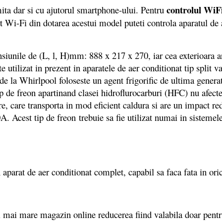
controlul WiF
ta dar si cu ajutorul smartphone-ului. Pentru
 Wi-Fi din dotarea acestui model puteti controla aparatul de a
unile de (L, l, H)mm: 888 x 217 x 270, iar cea exterioara ar
tilizat in prezent in aparatele de aer conditionat tip split va 
de la Whirlpool foloseste un agent frigorific de ultima generat
de freon apartinand clasei hidroflurocarburi (HFC) nu afecteaz
are, care transporta in mod eficient caldura si are un impact r
0A. Acest tip de freon trebuie sa fie utilizat numai in sisteme
arat de aer conditionat complet, capabil sa faca fata in oric
l mai mare magazin online reducerea fiind valabila doar pent