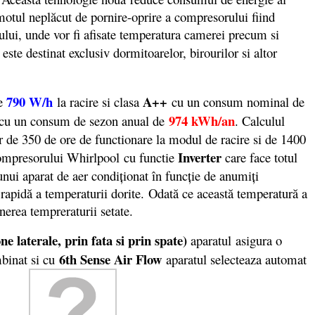
motul neplăcut de pornire-oprire a compresorului fiind
tului, unde vor fi afisate temperatura camerei precum si
 este destinat exclusiv dormitoarelor, birourilor si altor
790 W/h
A++
de
la racire si clasa
cu un consum nominal de
974 kWh/an
 cu un consum de sezon anual de
. Calculul
r de 350 de ore de functionare la modul de racire si de 1400
Inverter
 compresorului Whirlpool cu functie
care face totul
nui aparat de aer condiționat în funcție de anumiți
rapidă a temperaturii dorite. Odată ce această temperatură a
nerea tempreraturii setate.
ne laterale, prin fata si prin spate)
aparatul asigura o
6th Sense Air Flow
mbinat si cu
aparatul selecteaza automat