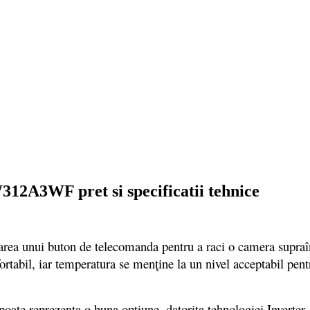
12A3WF pret si specificatii tehnice
ea unui buton de telecomanda pentru a raci o camera supraînc
rtabil, iar temperatura se menţine la un nivel acceptabil pentr
reprezenta o buna optiune, datorita tehnologiei Inverter. 