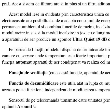
praf. Acest sistem de filtrare are si in plus si un filtru adit
Acest model iese in evidenta prin caracteristica unica ce s
electrocasnic are posibilitatea de a adapta consumul de energ
permanent ambientul si combina functiile de racire, incalzire
modul racire in sus si la modul incalzire in jos, cu o lungim
Ultra Quiet 19 dB 
a aparatului de aer produce un zgomot
Pe partea de funcții, modelul dispune de urmatoarele imbun
camere cu servere unde temperatura este foarte importanta p
automat
funcţia
aparatul de aer condiţionat va realiza cel m
Funcţia de ventilaţie
(cu această funcţie, aparatul de ae
Functia de dezumidificare
este utila atat in lupta cu m
aceasta poate functiona independent de modificarea tempera
Senzorul de pe telecomanda transmite catre unitatea princip
Around U
optiunii