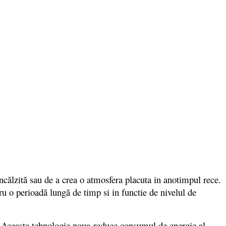
ălzită sau de a crea o atmosfera placuta in anotimpul rece.
u o perioadă lungă de timp si in functie de nivelul de
Aceasta tehnologie noua
reduce consumul de energie al