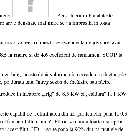
merei.
Acest lucru imbunatateste
are are o densitate mai mare se va imprastia in toata
i mica va avea o traiectorie ascendenta de jos spre tavan.
,5 la racire
4,6
SCOP
si de
coeficient de randament
la
n lung, aceste două valori iau în considerare fluctuaţiile
e, pe durata unui întreg sezon de încălzire sau răcire.
troduce in incapere „frig” de 8,5 KW si „caldura” la 1 KW
este capabil de a eliminarea din aer particulelor pana la 0,3
rifica aerul din cameră. Filtrul se curata foarte usor prin
ati: acest filtru HD – retine pana la 90% din particulele de