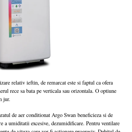
 relativ ieftin, de remarcat este si faptul ca ofera
 aerul rece sa bata pe verticala sau orizontala. O optiune
n jur.
ratul de aer conditionat Argo Swan beneficieza si de
 a umiditatii excesive, dezumidificare. Pentru ventilare
repte de viteza care vor fi actionare progresiv. Debitul de