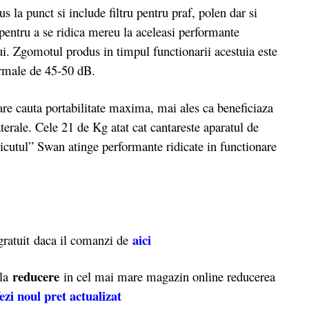
s la punct si include filtru pentru praf, polen dar si
 pentru a se ridica mereu la aceleasi performante
ui. Zgomotul produs in timpul functionarii acestuia este
normale de 45-50 dB.
are cauta portabilitate maxima, mai ales ca beneficiaza
aterale. Cele 21 de Kg atat cat cantareste aparatul de
icutul” Swan atinge performante ridicate in functionare
aici
atuit daca il comanzi de
reducere
 la
in cel mai mare magazin online reducerea
ezi noul pret actualizat