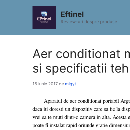
Sari
la
Eftinel
conținut
Review-uri despre produse
Aer conditionat 
si specificatii te
15 iunie 2017
de
migyt
Aparatul de aer conditionat portabil Argo S
daca iti doresti un dispozitiv care sa fie la dis
vrei sa te muti dintr-o camera in alta. Acesta es
poate fi instalat rapid oriunde gratie dimensiu