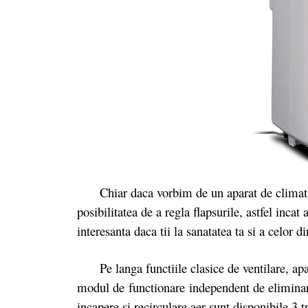
Chiar daca vorbim de un aparat de climatizare
posibilitatea de a regla flapsurile, astfel incat
interesanta daca tii la sanatatea ta si a celor di
Pe langa functiile clasice de ventilare, apa
modul de functionare independent de eliminare
incapere si recirculare aer sunt disponibile 3 t