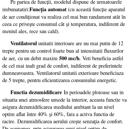
Pe partea de funcții, modelul dispune de urmatoarele
Funcţia automat
imbunatatiri:
(cu această funcţie aparatul
de aer condiţionat va realiza cel mai bun randament atât în
ceea ce priveşte consumul cât şi temperatura, indiferent de
meniul ales, rece sau cald).
Ventilatorul
unitatii interioare are nu mai putin de 12
trepte pentru un control foarte bun al intensitatii fluxurilor
500 mc/h
de aer, cu un debit maxim
. Veti beneficia astfel
de cel mai inalt grad de confort, indiferent de preferintele
dumneavoastra. Ventilatorul unitatii exterioare beneficiaza
de 5 trepte, pentru eficientizarea consumului energetic.
Functia dezumidificare
In perioadele ploioase sau in
situatia unei atmosfere umede la interior, aceasta functie va
asigura dezumidificarea mediului ambiant la un nivel
optim aflat între 40% şi 60%, fara a activa functia de
racire. Dezumidificarea aerului creşte senzaţia de confort.
De asemenea, prin asigurarea unui nivel optim de