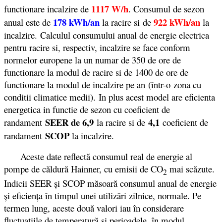
1117 W/h
functionare incalzire de
. Consumul de sezon
178 kWh/an
922 kWh/an
anual este de
la racire si de
la
incalzire. Calculul consumului anual de energie electrica
pentru racire si, respectiv, incalzire se face conform
normelor europene la un numar de 350 de ore de
functionare la modul de racire si de 1400 de ore de
functionare la modul de incalzire pe an (într-o zona cu
conditii climatice medii). In plus acest model are eficienta
energetica in functie de sezon cu coeficient de
SEER de 6,9
4,1
randament
la racire si de
coeficient de
SCOP
randament
la incalzire.
Aceste date reflectă consumul real de energie al
pompe de căldură Hainner, cu emisii de CO
mai scăzute.
2
Indicii SEER şi SCOP măsoară consumul anual de energie
şi eficienţa în timpul unei utilizări zilnice, normale. Pe
termen lung, aceste două valori iau în considerare
fluctuaţiile de temperatură şi perioadele, în modul