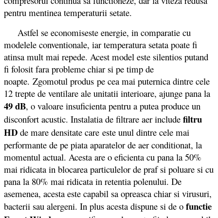
compresorul continua sa functioneze, dar la viteza redusa
pentru mentinea temperaturii setate.
Astfel se economiseste energie, in comparatie cu
modelele conventionale, iar temperatura setata poate fi
atinsa mult mai repede. Acest model este silentios putand
fi folosit fara probleme chiar si pe timp de
noapte. Zgomotul produs pe cea mai puternica dintre cele
12 trepte de ventilare ale unitatii interioare, ajunge pana la
49 dB
, o valoare insuficienta pentru a putea produce un
filtru
disconfort acustic. Instalatia de filtrare aer include
HD
de mare densitate care este unul dintre cele mai
performante de pe piata aparatelor de aer conditionat, la
momentul actual. Acesta are o eficienta cu pana la 50%
mai ridicata in blocarea particulelor de praf si poluare si cu
pana la 80% mai ridicata in retentia polenului. De
asemenea, acesta este capabil sa opreasca chiar si virusuri,
functie
bacterii sau alergeni. In plus acesta dispune si de o