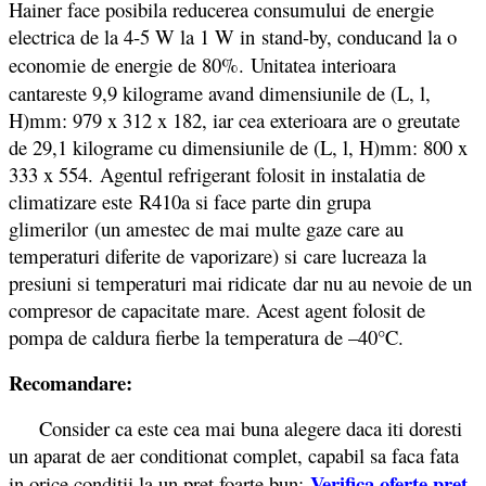
Hainer face posibila reducerea consumului de energie
electrica de la 4-5 W la 1 W in stand-by, conducand la o
economie de energie de 80%.
Unitatea interioara
cantareste 9,9 kilograme avand dimensiunile de (L, l,
H)mm: 979 x 312 x 182, iar cea exterioara are o greutate
de 29,1 kilograme cu dimensiunile de (L, l, H)mm: 800 x
333 x 554. Agentul refrigerant folosit in instalatia de
climatizare este R410a si face parte din grupa
glimerilor (un amestec de mai multe gaze care au
temperaturi diferite de vaporizare) si care lucreaza la
presiuni si temperaturi mai ridicate dar nu au nevoie de un
compresor de capacitate mare. Acest agent folosit de
pompa de caldura fierbe la temperatura de –40°C.
Recomandare:
Consider ca este cea mai buna alegere daca iti doresti
un aparat de aer conditionat complet, capabil sa faca fata
Verifica oferte
pret
in orice conditii la un pret foarte bun: