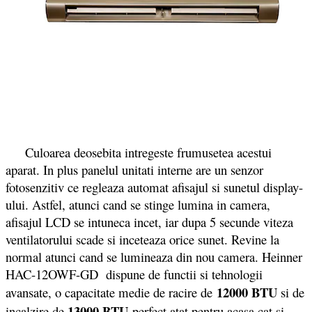
Culoarea deosebita intregeste frumusetea acestui
aparat. In plus panelul unitati interne are un senzor
fotosenzitiv ce regleaza automat afisajul si sunetul display-
ului. Astfel, atunci cand se stinge lumina in camera,
afisajul LCD se intuneca incet, iar dupa 5 secunde viteza
ventilatorului scade si inceteaza orice sunet. Revine la
normal atunci cand se lumineaza din nou camera. Heinner
HAC-12OWF-GD dispune de functii si tehnologii
12000 BTU
avansate, o capacitate medie de racire de
si de
13000 BTU
incalzire de
perfect atat pentru acasa cat si