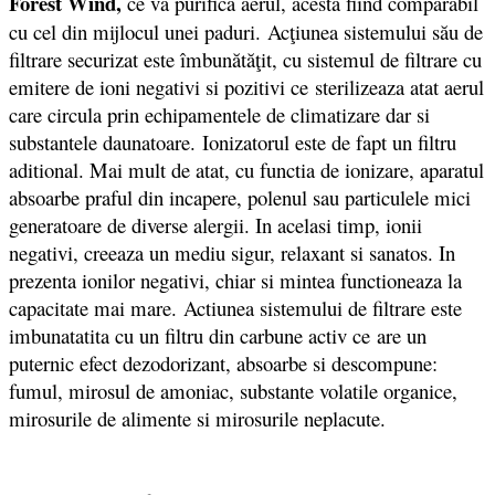
Forest Wind,
ce va purifica aerul, acesta fiind comparabil
cu cel din mijlocul unei paduri.
Ac
ţiunea sistemului său de
filtrare securizat este îmbunătăţi
t
, cu sistemul de filtrare cu
emitere de ioni negativi si pozitivi ce
sterilizeaza atat aerul
care circula prin echipamentele de climatizare dar si
substantele daunatoare. Ionizatorul este de fapt un filtru
aditional. Mai mult de atat, cu functia de ionizare, aparatul
absoarbe praful din incapere, polenul sau particulele mici
generatoare de diverse alergii. In acelasi timp, ionii
negativi, creeaza un mediu sigur, relaxant si sanatos. In
prezenta ionilor negativi, chiar si mintea functioneaza la
capacitate mai mare. Actiunea sistemului de filtrare este
imbunatatita cu un filtru din carbune activ ce are un
puternic efect dezodorizant, absoarbe si descompune:
fumul, mirosul de amoniac, substante volatile organice,
mirosurile de alimente si mirosurile neplacute.