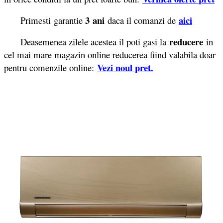
3 ani
aici
Primesti garantie
daca il comanzi de
reducere
Deasemenea zilele acestea il poti gasi la
in
cel mai mare magazin online reducerea fiind valabila doar
Vezi noul pret
.
pentru comenzile online: