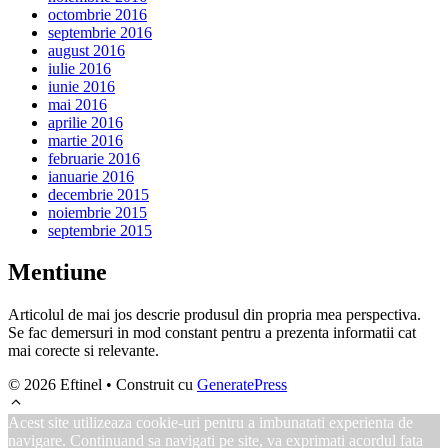
octombrie 2016
septembrie 2016
august 2016
iulie 2016
iunie 2016
mai 2016
aprilie 2016
martie 2016
februarie 2016
ianuarie 2016
decembrie 2015
noiembrie 2015
septembrie 2015
Mentiune
Articolul de mai jos descrie produsul din propria mea perspectiva.
Se fac demersuri in mod constant pentru a prezenta informatii cat
mai corecte si relevante.
© 2026 Eftinel
• Construit cu
GeneratePress
Acest site utilizeaza cookie-uri pentru a imbunatati experienta de
navigare. Continuand sa navigati pe site, va exprimati acordul fata