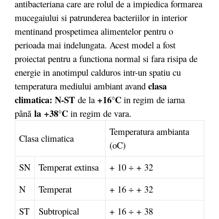
antibacteriana care are rolul de a impiedica formarea
mucegaiului si patrunderea bacteriilor in interior
mentinand prospetimea alimentelor pentru o
perioada mai indelungata. Acest model a fost
proiectat pentru a functiona normal si fara risipa de
energie in anotimpul calduros intr-un spatiu cu
clasa
temperatura mediului ambiant avand
climatica: N-ST
+16°C
de la
in regim de iarna
la
+38°C
până
in regim de vara.
Temperatura ambianta
Clasa climatica
(oC)
SN
Temperat extinsa
+ 10 ÷ + 32
N
Temperat
+ 16 ÷ + 32
ST
Subtropical
+ 16 ÷ + 38