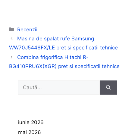
Categorii
Recenzii
Masina de spalat rufe Samsung
WW70J5446FX/LE pret si specificatii tehnice
Combina frigorifica Hitachi R-
BG410PRU6X(XGR) pret si specificatii tehnice
Caută
după:
iunie 2026
mai 2026