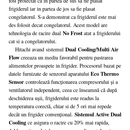
fost proiectat ca in partea de sus sa fie plasat
frigiderul iar in partea de jos sa fie plasat
congelatorul. S-a demonstrat ca frigiderul este mai
des folosit decat congelatorul. Acest model are
No Frost
tehnologia de racire dual
atat a frigiderului
cat si a congelatorului.
Dual Cooling/Multi Air
Hitachi avand sistemul
Flow
creeaza un mediu favorabil pentru pastrarea
alimentelor proaspete in frigider. Procesorul bazat pe
Eco Thermo
datele furnizate de senzorul aparatului
Sensor
controlează funcționarea compresorului și a
ventilatorul independent, ceea ce înseamnă că după
deschiderea ușii, frigiderului este readus la
temperatura corectă, chiar si de 5 ori mai repede
Sistemul Active Dual
decât un frigider convențional.
Cooling
ce asigura o racire cu 20% mai rapida,