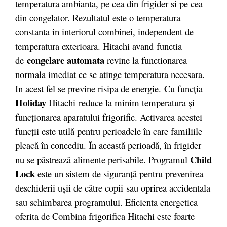
temperatura ambianta, pe cea din frigider si pe cea
din congelator. Rezultatul este o temperatura
constanta in interiorul combinei, independent de
temperatura exterioara. Hitachi avand functia
congelare automata
de
revine la functionarea
normala imediat ce se atinge temperatura necesara.
In acest fel se previne risipa de energie. Cu funcţia
Holiday
Hitachi re­duce la minim tem­pe­ratura şi
func­­­ţionarea a­pa­ratului fri­­gorific. Ac­tivarea acestei
funcţii este utilă pentru perioadele în care familiile
pleacă în concediu. În această pe­­rioadă, în fri­gider
Child
nu se păstrează alimente perisabile. Programul
Lock
este un sistem de siguranţă pentru prevenirea
deschiderii uşii de către copii sau oprirea accidentala
sau schimbarea programului. Eficienta energetica
oferita de Combina frigorifica Hitachi este foarte