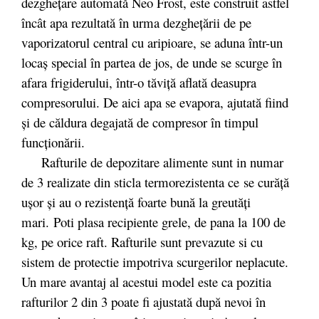
dezgheţare automată Neo Frost, este construit astfel
încât apa rezultată în urma dezgheţării de pe
vaporizatorul central cu aripioare, se aduna într-un
locaş special în partea de jos, de unde se scurge în
afara frigiderului, într-o tăviţă aflată deasupra
compresorului. De aici apa se evapora, ajutată fiind
şi de căldura degajată de compresor în timpul
funcţionării.
Rafturile de depozitare alimente sunt in numar
de 3 realizate din sticla termorezistenta ce se curăță
ușor și au o rezistență foarte bună la greutăți
mari. Poti plasa recipiente grele, de pana la 100 de
kg, pe orice raft. Rafturile sunt prevazute si cu
sistem de protectie impotriva scurgerilor neplacute.
Un mare avantaj al acestui model este ca pozitia
rafturilor 2 din 3 poate fi ajustată după nevoi în