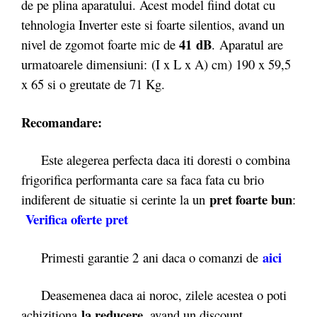
de pe plina aparatului. Acest model fiind dotat cu
tehnologia Inverter este si foarte silentios, avand un
41 dB
nivel de zgomot foarte mic de
. Aparatul are
urmatoarele dimensiuni: (I x L x A) cm) 190 x 59,5
x 65 si o greutate de 71 Kg.
Recomandare:
Este alegerea perfecta daca iti doresti o combina
frigorifica performanta care sa faca fata cu brio
pret foarte bun
indiferent de situatie si cerinte la un
:
Verifica oferte pret
aici
Primesti garantie 2
ani daca o comanzi de
Deasemenea daca ai noroc, zilele acestea o poti
la reducere
achizitiona
, avand un discount