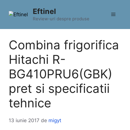
Sari
Eftinel
la
Meniu
conținut
Review-uri despre produse
Combina frigorifica
Hitachi R-
BG410PRU6(GBK)
pret si specificatii
tehnice
13 iunie 2017
de
migyt