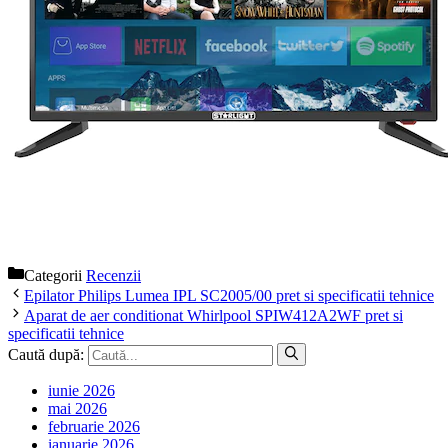
Categorii
Recenzii
Epilator Philips Lumea IPL SC2005/00 pret si specificatii tehnice
Aparat de aer conditionat Whirlpool SPIW412A2WF pret si
specificatii tehnice
Caută după:
iunie 2026
mai 2026
februarie 2026
ianuarie 2026