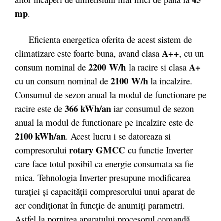
mp
.
Eficienta energetica oferita de acest sistem de
A++
climatizare este foarte buna, avand clasa
, cu un
2200 W/h
A+
consum nominal de
la racire si clasa
2100 W/h
cu un consum nominal de
la incalzire.
Consumul de sezon anual la modul de functionare pe
366 kWh/an
racire este de
iar consumul de sezon
anual la modul de functionare pe incalzire este de
2100 kWh/an
. Acest lucru i se datoreaza si
rotary GMCC
compresorului
cu functie Inverter
care face totul posibil ca energie consumata sa fie
mica. Tehnologia Inverter presupune modificarea
turației și capacității compresorului unui aparat de
aer condiționat în funcție de anumiți parametri.
Astfel la pornirea aparatului procesorul comandă