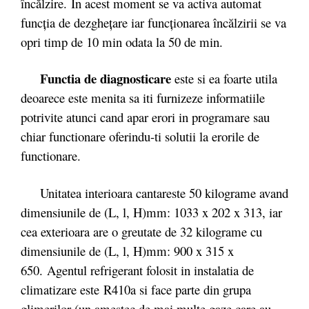
încălzire. In acest moment se va activa automat
funcţia de dezgheţare iar funcţionarea încălzirii se va
opri timp de 10 min odata la 50 de min.
Functia de diagnosticare
este si ea foarte utila
deoarece este menita sa iti furnizeze informatiile
potrivite atunci cand apar erori in programare sau
chiar functionare oferindu-ti solutii la erorile de
functionare.
Unitatea interioara cantareste 50 kilograme avand
dimensiunile de (L, l, H)mm: 1033 x 202 x 313, iar
cea exterioara are o greutate de 32 kilograme cu
dimensiunile de (L, l, H)mm: 900 x 315 x
650. Agentul refrigerant folosit in instalatia de
climatizare este R410a si face parte din grupa
glimerilor (un amestec de mai multe gaze care au