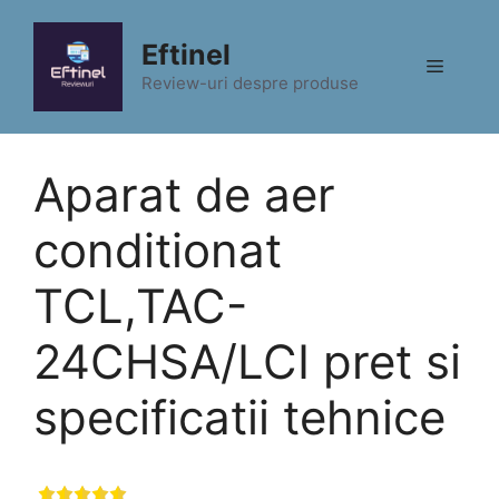
Sari
la
Eftinel
Meniu
conținut
Review-uri despre produse
Aparat de aer
conditionat
TCL,TAC-
24CHSA/LCI pret si
specificatii tehnice