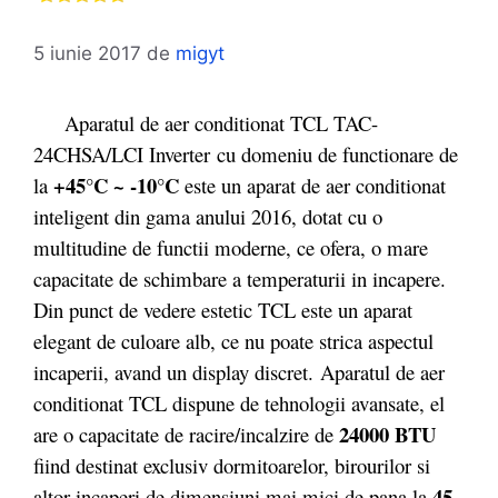
5 iunie 2017
de
migyt
Aparatul de aer conditionat TCL TAC-
24CHSA/LCI Inverter cu domeniu de functionare de
+45°C ~ -10°C
la
este un aparat de aer conditionat
inteligent din gama anului 2016, dotat cu o
multitudine de functii moderne, ce ofera, o mare
capacitate de schimbare a temperaturii in incapere.
Din punct de vedere estetic TCL este un aparat
elegant de culoare alb, ce nu poate strica aspectul
incaperii, avand un display discret. Aparatul de aer
conditionat TCL dispune de tehnologii avansate, el
24000 BTU
are o capacitate de racire/incalzire de
fiind destinat exclusiv dormitoarelor, birourilor si
45
altor incaperi de dimensiuni mai mici de pana la