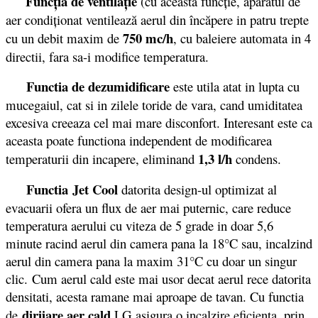
Funcţia de ventilaţie
(cu această funcţie, aparatul de
aer condiţionat ventilează aerul din încăpere in patru trepte
750 mc/h
cu un debit maxim de
, cu baleiere automata in 4
directii, fara sa-i modifice temperatura.
Functia de dezumidificare
este utila atat in lupta cu
mucegaiul, cat si in zilele toride de vara, cand umiditatea
excesiva creeaza cel mai mare disconfort. Interesant este ca
aceasta poate functiona independent de modificarea
1,3 l/h
temperaturii din incapere, eliminand
condens.
Functia
Jet Cool
datorita design-ul optimizat al
evacuarii ofera un flux de aer mai puternic, care reduce
temperatura aerului cu viteza de 5 grade in doar 5,6
minute racind aerul din camera pana la 18°C sau, incalzind
aerul din camera pana la maxim 31°C cu doar un singur
clic. Cum aerul cald este mai usor decat aerul rece datorita
densitati, acesta ramane mai aproape de tavan. Cu functia
dirijare aer cald
de
LG asigura o incalzire eficienta, prin