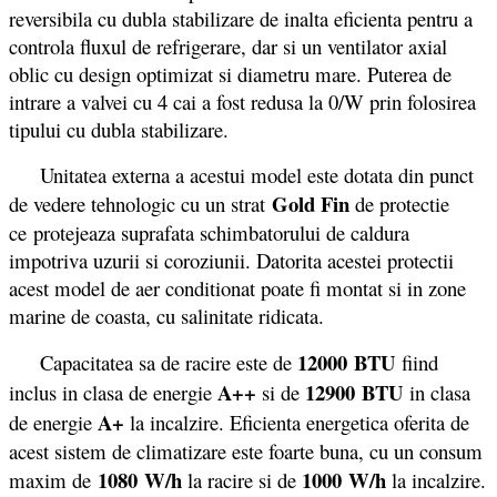
reversibila cu dubla stabilizare de inalta eficienta pentru a
controla fluxul de refrigerare, dar si un ventilator axial
oblic cu design optimizat si diametru mare. Puterea de
intrare a valvei cu 4 cai a fost redusa la 0/W prin folosirea
tipului cu dubla stabilizare.
Unitatea externa a acestui model este dotata din punct
Gold Fin
de vedere tehnologic cu un strat
de protectie
ce protejeaza suprafata schimbatorului de caldura
impotriva uzurii si coroziunii. Datorita acestei protectii
acest model de aer conditionat poate fi montat si in zone
marine de coasta, cu salinitate ridicata.
12000
BTU
Capacitatea sa de racire este de
fiind
A++
12900
BTU
inclus in clasa de energie
si de
in clasa
A+
de energie
la incalzire. Eficienta energetica oferita de
acest sistem de climatizare este foarte buna, cu un consum
1080
W/h
1000
W/h
maxim de
la racire si de
la incalzire.