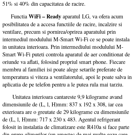
51% si 40% din capacitatea de racire.
WiFi – Ready
Functia
aparatul
LG, va ofera acum
posibilitatea de a accesa functiile de racire, incalzire si
ventilare, precum si pornirea/oprirea aparatului prin
intermediul modulului M-Smart Wi-Fi ce se poate instala
in unitatea interioara. Prin intermediului modulului M-
Smart Wi-Fi puteti controla aparatul de aer conditionat de
oriunde va aflati, folosind propriul smart phone. Fiecare
membru al familiei isi poate alege setarile preferate de
temperatura si viteza a ventilatorului, apoi le poate salva in
aplicatia de pe telefon pentru a le putea rula mai tarziu.
Unitatea interioara cantareste 9,9 kilograme avand
dimensiunile de (L, l, H)mm: 837 x 192 x 308, iar cea
exterioara are o greutate de 29 kilograme cu dimensiunile
de (L, l, H)mm: 717 x 230 x 483. Agentul refrigerant
folosit in instalatia de climatizare este R410a si face parte
din grupa glimerilor (un amestec de mai multe gaze care