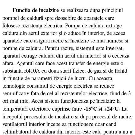
Functia de incalzire
se realizeaza dupa principiul
pompei de caldură spre deosebire de aparatele care
folosesc rezistenţa electrica. Pompa de caldura extrage
caldura din aerul exterior şi o aduce în interior, de aceea
aparatele care asigura racire si încalzire se mai numesc si
pompe de caldura. Pentru racire, sistemul este inversat,
aparatul extrage caldura din aerul din interior si o cedeaza
afara. Agentul care face acest transfer de energie este o
substanta R410A cu doua starii fizice, de gaz si de lichid
in functie de parametri fizicii de lucru. Cu aceasta
tehnologie consumul de energie electrica se reduce
semnificativ fata de cel al rezistentelor electrice, fiind de 3
ori mai mic. Acest sistem funcționeaza pe încalzire la
-15°C si +24°C
temperaturi exterioare cuprinse între
. La
inceputul procesului de incalzire si dupa procesul de racire,
ventilatorul interior incepe sa functioneze doar cand
schimbatorul de caldura din interior este cald pentru a nu a