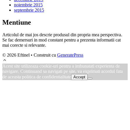
noiembrie 2015
septembrie 2015
Mentiune
Articolul de mai jos descrie produsul din propria mea perspectiva.
Se fac demersuri in mod constant pentru a prezenta informatii cat
mai corecte si relevante.
© 2026 Eftinel
• Construit cu
GeneratePress
Acest site utilizeaza cookie-uri pentru a imbunatati experienta de
navigare. Continuand sa navigati pe site, va exprimati acordul fata
de aceasta politica de confidentialitate
Accept