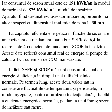
191 kWh/an
Iar consumul de sezon anual este de
la modul
875 kWh/an
de racire si de
la modul de incalzire.
Aparatul fiind destinat exclusiv dormitoarelor, birourilor si
30 mp
altor incaperi cu dimensiuni mai mici de pana la
.
La capitolul eficienta energetica in functie de sezon are
6,4
un coeficient de randament foarte bun SEER de
la
4
racire si de
coeficient de randament SCOP la incalzire.
Aceste date reflectă consumul real de energie al pompe de
căldură LG, cu emisii de CO2 mai scăzute.
Indicii SEER şi SCOP măsoară consumul anual de
energie şi eficienţa în timpul unei utilizări zilnice,
normale. Pe termen lung, aceste două valori iau în
considerare fluctuaţiile de temperatură şi perioadele, în
modul aşteptare, pentru a furniza o indicaţie clară şi fiabilă
a eficienţei energetice normale, pe durata unui întreg sezon
de încălzire sau racire.