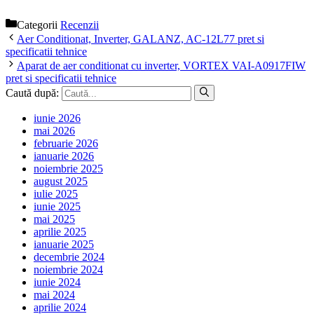
Categorii
Recenzii
Aer Conditionat, Inverter, GALANZ, AC-12L77 pret si
specificatii tehnice
Aparat de aer conditionat cu inverter, VORTEX VAI-A0917FIW
pret si specificatii tehnice
Caută după:
iunie 2026
mai 2026
februarie 2026
ianuarie 2026
noiembrie 2025
august 2025
iulie 2025
iunie 2025
mai 2025
aprilie 2025
ianuarie 2025
decembrie 2024
noiembrie 2024
iunie 2024
mai 2024
aprilie 2024