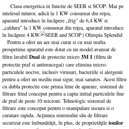
Clasa energetica in functie de SEER si SCOP: Mai pe
intelesul tuturor, adică la 1 KW consumat din reţea,
aparatul introduce în încăpere „frig” de 6,4 KW si
„caldura” la 1 KW consumat din reţea, aparatul introduce
în încăpere 4 KW.
Pentru a oferi un aer mai curat si cu mai multa
prospetime aparatul este dotat cu un model avansat de
Dual
3M I
filtru lavabil
de protectie micro
(filtru de
protectie praf si antimucegai)
care elimina micro-
particulele nocive, inclusiv virusuri, bacteriile si alergenii
pentru a oferi un mediu mai sigur, mai sanatos.
Acest filtru
cu dubla protectie este prima linie de aparare, sistemul de
filtrare fiind conceput pentru a capta initial particulele fine
de praf de peste 10 microni. Tehnologic sistemul de
filtrare este conceput pentru o manipulare usoara si o
curatare rapida. Ac
ţiunea sistemului său de filtrare
ionilor
securizat este îmbunătăţi
t
, în plus, de proprietăţile