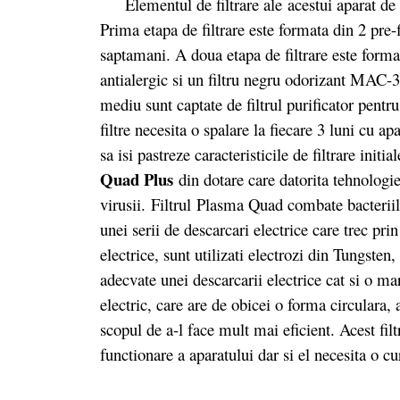
Elementul de filtrare ale acestui aparat de foa
Prima etapa de filtrare este formata din 2 pre-f
saptamani. A doua etapa de filtrare este forma
antialergic si un filtru negru odorizant MAC-
mediu sunt captate de filtrul purificator pentr
filtre necesita o spalare la fiecare 3 luni cu ap
sa isi pastreze caracteristicile de filtrare initia
Quad Plus
din dotare care datorita tehnologiei
virusii. Filtrul Plasma Quad combate bacteriile
unei serii de descarcari electrice care trec prin
electrice, sunt utilizati electrozi din Tungsten
adecvate unei descarcarii electrice cat si o ma
electric, care are de obicei o forma circulara,
scopul de a-l face mult mai eficient. Acest fil
functionare a aparatului dar si el necesita o cu