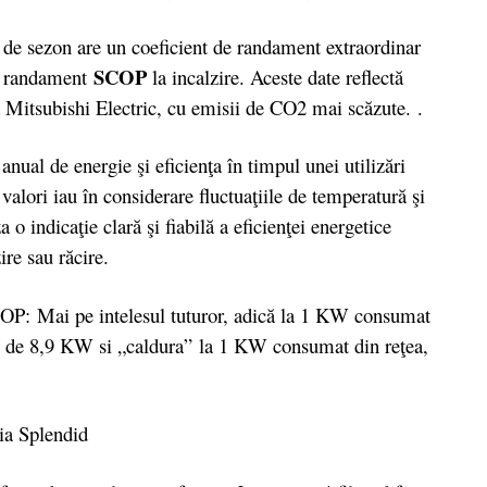
de sezon are un coeficient de randament extraordinar
SCOP
e randament
la incalzire. Aceste date reflectă
 Mitsubishi Electric, cu emisii de CO2 mai scăzute. .
 de energie şi eficienţa în timpul unei utilizări
alori iau în considerare fluctuaţiile de temperatură şi
 o indicaţie clară şi fiabilă a eficienţei energetice
re sau răcire.
P: Mai pe intelesul tuturor, adică la 1 KW consumat
ig” de 8,9 KW si „caldura” la 1 KW consumat din reţea,