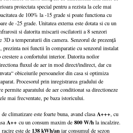
rioara proiectata special pentru a rezista la cele mai
pacitatea de 100% la -15 grade si poate functiona cu
are de -25 grade. Unitatea externa este dotata si cu un
nfrarosii si datorita miscarii oscilatorii a 8 senzori
iere 3D a temperaturii din camera. Senzorul de prezență
, prezinta noi functii în comparatie cu senzorul instalat
restere a confortului interior. Datorita noilor
rectiona fluxul de aer in mod direct/indirect, dar cu
invata“ obiceiurile persoanelor din casa si optimiza
 aparat. Procesorul prin inregistrarea gradului de
re permite aparatului de aer conditionat sa directioneze
le mai frecventate, pe baza istoricului.
A+++
de climatizare este foarte buna, avand clasa
, cu
A++
800 W/h
lasa
cu un consum maxim de
la incalzire.
138 kWh/an
 racire este de
iar consumul de sezon