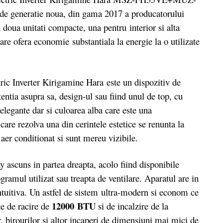
de generatie noua, din gama 2017 a producatorului
doua unitati compacte, una pentru interior si alta
care ofera economie substantiala la energie la o utilizate
c Inverter Kirigamine Hara este un dispozitiv de
tentia asupra sa, design-ul sau fiind unul de top, cu
e elegante dar si culoarea alba care este una
care rezolva una din cerintele estetice se renunta la
aer conditionat si sunt mereu vizibile.
 ascuns in partea dreapta, acolo fiind disponibile
gramul utilizat sau treapta de ventilare. Aparatul are in
ntuitiva. Un astfel de sistem ultra-modern si econom ce
12000 BTU
te de racire de
si de incalzire de la
or, birourilor si altor incaperi de dimensiuni mai mici de