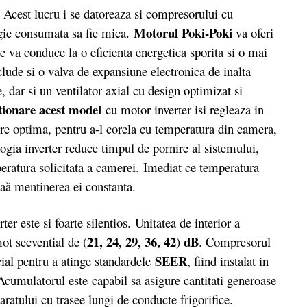
. Acest lucru i se datoreaza si compresorului cu
Motorul Poki-Poki
rgie consumata sa fie mica.
va oferi
ce va conduce la o eficienta energetica sporita si o mai
lude si o valva de expansiune electronica de inalta
e, dar si un ventilator axial cu design optimizat si
tionare acest model
cu motor inverter isi regleaza in
ire optima, pentru a-l corela cu temperatura din camera,
ogia inverter reduce timpul de pornire al sistemului,
eratura solicitata a camerei. Imediat ce temperatura
zaă mentinerea ei constanta.
 este si foarte silentios. Unitatea de interior a
21, 24, 29, 36, 42
dB
ot secvential de (
)
. Compresorul
SEER
ecial pentru a atinge standardele
, fiind instalat in
Acumulatorul este capabil sa asigure cantitati generoase
paratului cu trasee lungi de conducte frigorifice.