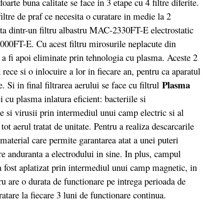
rte buna calitate se face in 3 etape cu 4 filtre diferite.
iltre de praf ce necesita o curatare in medie la 2
ta dintr-un filtru albastru MAC-2330FT-E electrostatic
3000FT-E. Cu acest filtru mirosurile neplacute din
u a fi apoi eliminate prin tehnologia cu plasma. Aceste 2
a rece si o inlocuire a lor in fiecare an, pentru ca aparatul
Plasma
le. Si in final filtrarea aerului se face cu filtrul
 cu plasma inlatura eficient: bacteriile si
 si virusii prin intermediul unui camp electric si al
 tot aerul tratat de unitate. Pentru a realiza descarcarile
, material care permite garantarea atat a unei puteri
re anduranta a electrodului in sine. In plus, campul
 a fost aplatizat prin intermediul unui camp magnetic, in
tru are o durata de functionare pe intrega perioada de
ratare la fiecare 3 luni de functionare continua.