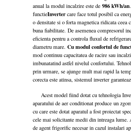
986 kWh/an
anual la modul incalzire este de
Inverter
functie
care face totul posibil ca ene
o densitate si o forta magnetica ridicata ceea 
buna fiabilitate. De asemenea compresorul inc
eficienta pentru a controla fluxul de refrigerar
Cu modul confortul de func
diametru mare.
mod continuu capacitatea de racire sau incalz
imbunatatind astfel nivelul confortului. Tehnol
prin urmare, se ajunge mult mai rapid la temp
corecta este atinsa, sistemul inverter garantea
Acest model fiind dotat cu tehnologia Inverter
aparatului de aer conditionat produce un zgom
cu care este dotat aparatul a fost proiectat sp
cele mai solicitante medii din intreaga lume. 
de agent frigorific necesar in cazul instalari a