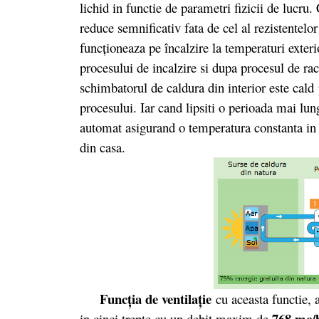
lichid in functie de parametri fizicii de lucru
reduce semnificativ fata de cel al rezistentelor
funcționeaza pe încalzire la temperaturi exter
procesului de incalzire si dupa procesul de rac
schimbatorul de caldura din interior este cald 
procesului. Iar cand lipsiti o perioada mai lu
automat asigurand o temperatura constanta in 
din casa.
Funcţia de ventilaţie
cu aceasta functie, a
768 mc/
in cinci trepte cu un debit maxim de