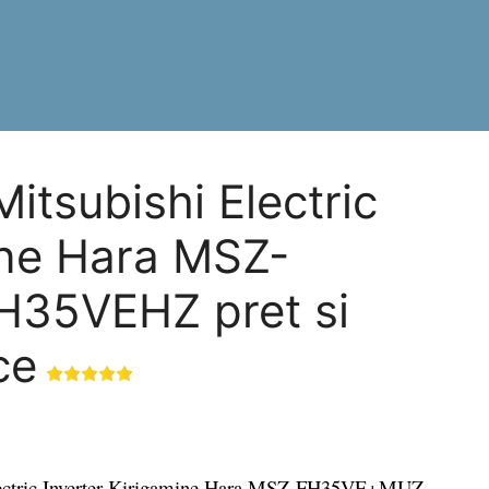
itsubishi Electric
ine Hara MSZ-
35VEHZ pret si
ce
lectric Inverter Kirigamine Hara MSZ-FH35VE+MUZ-