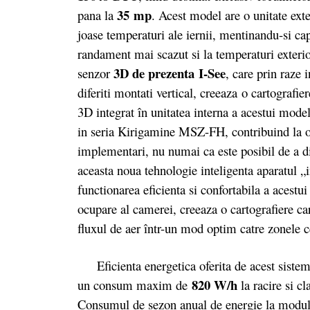
35 mp
pana la
. Acest model are o unitate exte
joase temperaturi ale iernii, mentinandu-si ca
randament mai scazut si la temperaturi exterio
3D
de prezenta I-See
senzor
, care prin raze i
diferiti montati vertical, creeaza o cartograf
3D integrat în unitatea interna a acestui model
in seria Kirigamine MSZ-FH, contribuind la o c
implementari, nu numai ca este posibil de a di
aceasta noua tehnologie inteligenta aparatul „
functionarea eficienta si confortabila a acestui
ocupare al camerei, creeaza o cartografiere ca
fluxul de aer într-un mod optim catre zonele ce
Eficienta energetica oferita de acest sistem 
820 W/h
un consum maxim de
la racire si c
Consumul de sezon anual de energie la modul