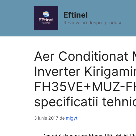
Sari
la
Eftinel
conținut
Review-uri despre produse
Aer Conditionat M
Inverter Kirigam
FH35VE+MUZ-FH
specificatii tehni
3 iunie 2017
de
migyt
Aparatul de aer conditionat Mitsubishi E