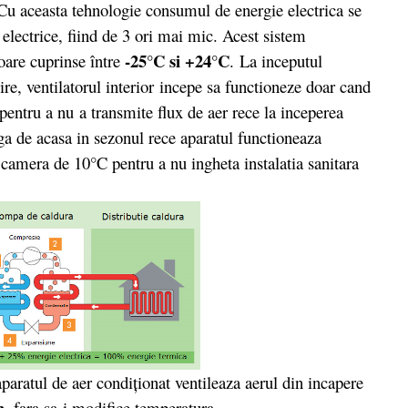
. Cu aceasta tehnologie consumul de energie electrica se
 electrice, fiind de 3 ori mai mic. Acest sistem
-25°C si +24°C
ioare cuprinse între
. La inceputul
ire, ventilatorul interior incepe sa functioneze doar cand
pentru a nu a transmite flux de aer rece la inceperea
nga de acasa in sezonul rece aparatul functioneaza
camera de 10°C pentru a nu ingheta instalatia sanitara
paratul de aer condiţionat ventileaza aerul din incapere
h
, fara sa-i modifice temperatura.