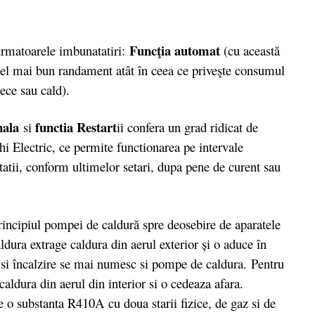
Funcţia automat
rmatoarele imbunatatiri:
(cu această
 cel mai bun randament atât în ceea ce priveşte consumul
rece sau cald).
nala
functia Restart
si
ii confera un grad ridicat de
i Electric, ce permite functionarea pe intervale
tatii, conform ultimelor setari, dupa pene de curent sau
rincipiul pompei de caldură spre deosebire de aparatele
ldura extrage caldura din aerul exterior şi o aduce în
re si încalzire se mai numesc si pompe de caldura. Pentru
 caldura din aerul din interior si o cedeaza afara.
e o substanta R410A cu doua starii fizice, de gaz si de