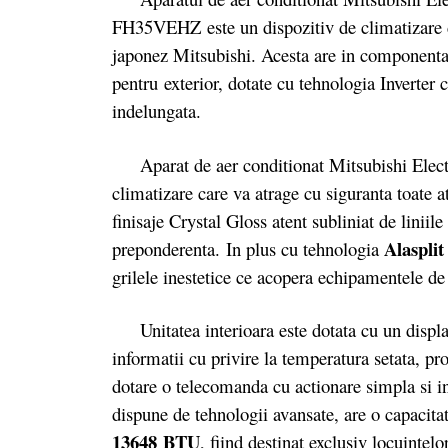
FH35VEHZ este un dispozitiv de climatizare 
japonez Mitsubishi. Acesta are in componenta 
pentru exterior, dotate cu tehnologia Inverter 
indelungata.
Aparat de aer conditionat Mitsubishi Electri
climatizare care va atrage cu siguranta toate a
finisaje Crystal Gloss atent subliniat de liniil
Alasplit
preponderenta. In plus cu tehnologia
grilele inestetice ce acopera echipamentele de 
Unitatea interioara este dotata cu un display
informatii cu privire la temperatura setata, pro
dotare o telecomanda cu actionare simpla si i
dispune de tehnologii avansate, are o capacita
13648 BTU
, fiind destinat exclusiv locuintel