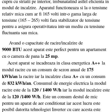
cupru cu striatii pe interior, imbunatatind astfel eficienta in
modul de incalzire. Aparatul functioneaza si la o tensiune
relativ mica cum ar fi 165 volti intr-o gama larga de
tensiune (165 – 265) volti fara stabilizator de tensiune
pentru a asigura operativitatea intr-un mediu cu tensiune
fluctuanta sau mica.
Avand o capacitate de racire/incalzire de
9000 BTU
acest aparat este perfect pentru un apartament
25 mp
cu o camera de pana la
.
A++
Acest aparat se incadreaza in clasa energetica
la
175
modul racire cu un consum de sezon anual de
kWh/an
A+
la racire iar la incalzire clasa
cu un consum
832 kWh/an
de
. Consumul de energie electrica la modul
120 / 1400 W/h
racire este de la
iar la modul incalzire este
120 /1400 W/h
de la
. Este un consum destul de mic
pentru un aparat de aer conditionat iar acest lucru este
posibil datorita tehnologiei Inverter cu care acesta este