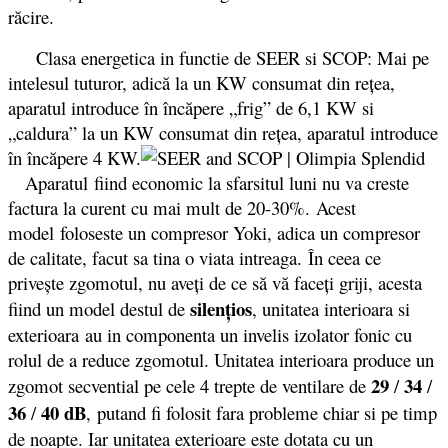
răcire.
Clasa energetica in functie de SEER si SCOP: Mai pe
intelesul tuturor, adică la un KW consumat din reţea,
aparatul introduce în încăpere „frig” de 6,1 KW si
„caldura” la un KW consumat din reţea, aparatul introduce
în încăpere 4 KW.
Aparatul fiind economic la sfarsitul luni nu va creste
factura la curent cu mai mult de 20-30%. Acest
model foloseste un compresor Yoki, adica un compresor
de calitate, facut sa tina o viata intreaga. În ceea ce
priveşte zgomotul, nu aveţi de ce să vă faceţi griji, acesta
silenţios
fiind un model destul de
, unitatea interioara si
exterioara au in componenta un invelis izolator fonic cu
rolul de a reduce zgomotul. Unitatea interioara produce un
29
34
zgomot secvential pe cele 4 trepte de ventilare de
/
/
36
40
dB
/
,
putand fi folosit fara probleme chiar si pe timp
de noapte. Iar unitatea exterioare este dotata cu un