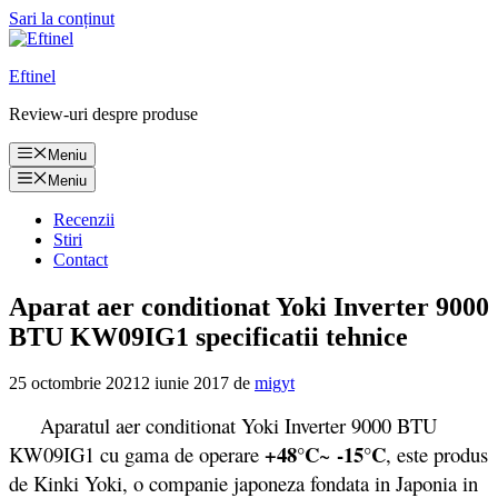
Sari la conținut
Eftinel
Review-uri despre produse
Meniu
Meniu
Recenzii
Stiri
Contact
Aparat aer conditionat Yoki Inverter 9000
BTU KW09IG1 specificatii tehnice
25 octombrie 2021
2 iunie 2017
de
migyt
Aparatul aer conditionat Yoki Inverter 9000 BTU
+48°C
-15°C
KW09IG1 cu gama de operare
~
, este produs
de Kinki Yoki, o companie japoneza fondata in Japonia in