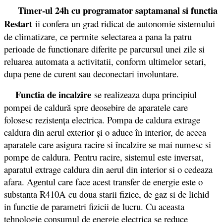
Timer-ul 24h cu programator saptamanal si functia
Restart
ii confera un grad ridicat de autonomie sistemului
de climatizare, ce permite selectarea a pana la patru
perioade de functionare diferite pe parcursul unei zile si
reluarea automata a activitatii, conform ultimelor setari,
dupa pene de curent sau deconectari involuntare.
Functia de incalzire
se realizeaza dupa principiul
pompei de caldură spre deosebire de aparatele care
folosesc rezistenţa electrica. Pompa de caldura extrage
caldura din aerul exterior şi o aduce în interior, de aceea
aparatele care asigura racire si încalzire se mai numesc si
pompe de caldura. Pentru racire, sistemul este inversat,
aparatul extrage caldura din aerul din interior si o cedeaza
afara. Agentul care face acest transfer de energie este o
substanta R410A cu doua starii fizice, de gaz si de lichid
in functie de parametri fizicii de lucru. Cu aceasta
tehnologie consumul de energie electrica se reduce