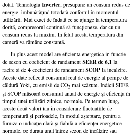
Inverter
dotat. Tehnologia
, presupune un consum redus de
energie, îmbunătăţind totodată confortul în momentul
utilizării. Mai exact de îndată ce se ajunge la temperatura
dorită, compresorul continuă să funcționeze, dar cu un
consum redus la maxim. În felul acesta temperatura din
cameră va rămâne constantă.
In plus acest model are eficienta energetica in functie
SEER de 6,1
de sezon cu coeficient de randament
la
4
SCOP
racire si de
coeficient de randament
la incalzire.
Aceste date reflectă consumul real de energie al pompe de
căldură Yoki, cu emisii de CO
mai scăzute. Indicii SEER
2
şi SCOP măsoară consumul anual de energie şi eficienţa în
timpul unei utilizări zilnice, normale. Pe termen lung,
aceste două valori iau în considerare fluctuaţiile de
temperatură şi perioadele, în modul aşteptare, pentru a
furniza o indicaţie clară şi fiabilă a eficienţei energetice
normale, pe durata unui întreg sezon de încălzire sau