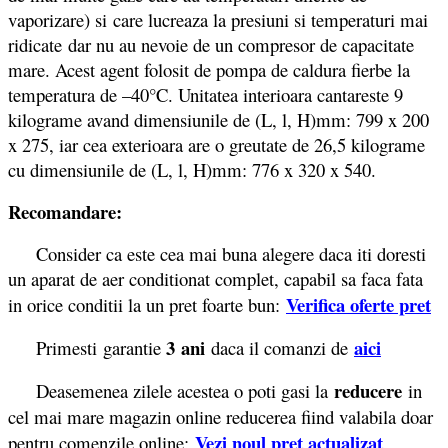
vaporizare) si care lucreaza la presiuni si temperaturi mai
ridicate dar nu au nevoie de un compresor de capacitate
mare. Acest agent folosit de pompa de caldura fierbe la
temperatura de –40°C. Unitatea interioara cantareste 9
kilograme avand dimensiunile de (L, l, H)mm: 799 x 200
x 275, iar cea exterioara are o greutate de 26,5 kilograme
cu dimensiunile de (L, l, H)mm: 776 x 320 x 540.
Recomandare:
Consider ca este cea mai buna alegere daca iti doresti
un aparat de aer conditionat complet, capabil sa faca fata
Verifica oferte pret
in orice conditii la un pret foarte bun:
3 ani
aici
Primesti garantie
daca il comanzi de
reducere
Deasemenea zilele acestea o poti gasi la
in
cel mai mare magazin online reducerea fiind valabila doar
Vezi noul pret actualizat
pentru comenzile online: