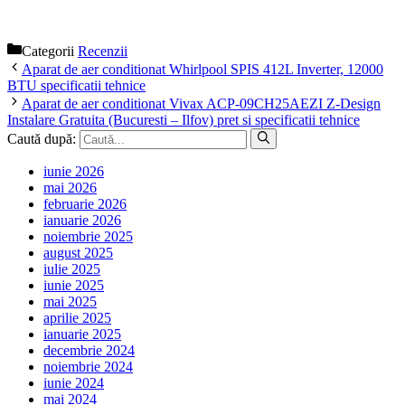
Categorii
Recenzii
Aparat de aer conditionat Whirlpool SPIS 412L Inverter, 12000
BTU specificatii tehnice
Aparat de aer conditionat Vivax ACP-09CH25AEZI Z-Design
Instalare Gratuita (Bucuresti – Ilfov) pret si specificatii tehnice
Caută după:
iunie 2026
mai 2026
februarie 2026
ianuarie 2026
noiembrie 2025
august 2025
iulie 2025
iunie 2025
mai 2025
aprilie 2025
ianuarie 2025
decembrie 2024
noiembrie 2024
iunie 2024
mai 2024