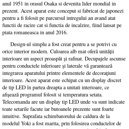
anul 1951 in orasul Osaka si devenita lider mondial in
prezent. Acest aparat este conceput si fabricat de japonezi
pentru a fi folosit pe parcursul intregului an avand atat
functii de racire cat si functia de incalzire, fiind lansat pe
piata romaneasca in anul 2016.
Design-ul simplu a fost creat pentru a se potrivi cu
orice interior modern. Culoarea alb mat oferă unităţii
interioare un aspect proaspăt şi rafinat. Decupajele ascunse
pentru conductele inferioare şi laterale vă garantează
integrarea aparatului printre elementele de decorațiuni
interioare. Acest aparat este echipat cu un display discret
de tip LED în partea dreapta a unitati interioare, ce
afișează programul folosit si temperatura setata.
Telecomanda are un display tip LED unde va sunt indicate
toate setarile facute iar butoanele prezente sunt foarte
intuitive. Suprafata schimbatorului de caldura de la
modelul Yoki a fost marita, prin folosirea conductelor de