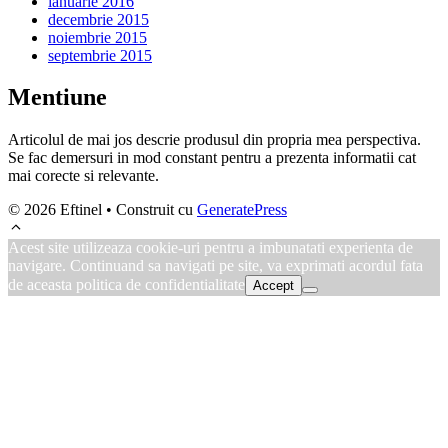
ianuarie 2016
decembrie 2015
noiembrie 2015
septembrie 2015
Mentiune
Articolul de mai jos descrie produsul din propria mea perspectiva.
Se fac demersuri in mod constant pentru a prezenta informatii cat
mai corecte si relevante.
© 2026 Eftinel
• Construit cu
GeneratePress
Acest site utilizeaza cookie-uri pentru a imbunatati experienta de
navigare. Continuand sa navigati pe site, va exprimati acordul fata
de aceasta politica de confidentialitate
Accept