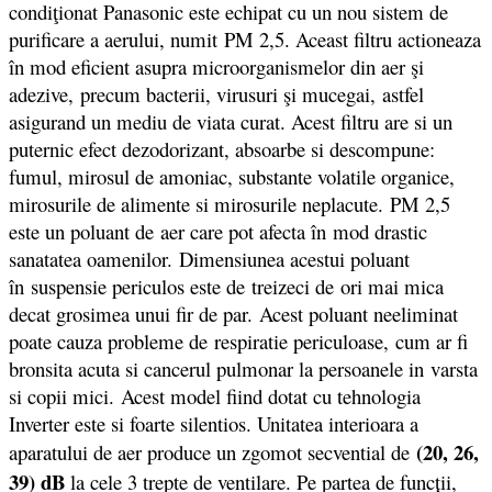
condiţionat Panasonic este echipat cu un nou sistem de
purificare a aerului, numit PM 2,5. Aceast filtru actioneaza
în mod eficient asupra microorganismelor din aer şi
adezive, precum bacterii, virusuri şi mucegai, astfel
asigurand un mediu de viata curat. Acest filtru are si un
puternic efect dezodorizant, absoarbe si descompune:
fumul, mirosul de amoniac, substante volatile organice,
mirosurile de alimente si mirosurile neplacute. PM 2,5
este un poluant de aer care pot afecta în mod drastic
sanatatea oamenilor. Dimensiunea acestui poluant
în suspensie periculos este de treizeci de ori mai mica
decat grosimea unui fir de par. Acest poluant neeliminat
poate cauza probleme de respiratie periculoase, cum ar fi
bronsita acuta si cancerul pulmonar la persoanele in varsta
si copii mici.
Acest model fiind dotat cu tehnologia
Inverter este si foarte silentios. Unitatea interioara a
(20, 26,
aparatului de aer produce un zgomot secvential de
39) dB
la cele 3 trepte de ventilare. Pe partea de funcții,