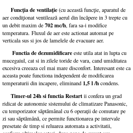
Funcţia de ventilaţie
(cu această funcţie, aparatul de
aer condiţionat ventilează aerul din încăpere in 3 trepte cu
702 mc/h
un debit maxim de
, fara sa-i modifice
temperatura. Fluxul de aer este actionat automat pe
verticala sus si jos de lamelele de evacuare aer.
Functia de dezumidificare
este utila atat in lupta cu
mucegaiul, cat si in zilele toride de vara, cand umiditatea
excesiva creeaza cel mai mare disconfort. Interesant este ca
aceasta poate functiona independent de modificarea
1,5 l /h
temperaturii din incapere, eliminand
condens.
Timer-ul 24h si functia Restart
ii confera un grad
ridicat de autonomie sistemului de climatizare Panasonic,
cu temporizator săptămânal cu 6 operații de comutare pe
zi sau săptămână, ce permite functionarea pe intervale
presetate de timp si reluarea automata a activitatii,