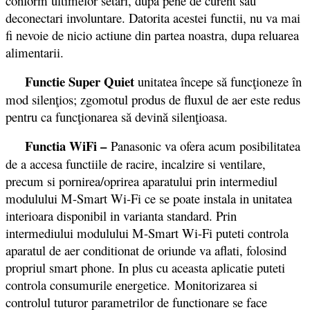
conform ultimelor setari, dupa pene de curent sau
deconectari involuntare. Datorita acestei functii, nu va mai
fi nevoie de nicio actiune din partea noastra, dupa reluarea
alimentarii.
Functie Super Quiet
unitatea începe să funcţioneze în
mod silenţios; zgomotul produs de fluxul de aer este redus
pentru ca funcţionarea să devină silenţioasa.
Functia WiFi –
Panasonic va ofera acum posibilitatea
de a accesa functiile de racire, incalzire si ventilare,
precum si pornirea/oprirea aparatului prin intermediul
modulului M-Smart Wi-Fi ce se poate instala in unitatea
interioara disponibil in varianta standard. Prin
intermediului modulului M-Smart Wi-Fi puteti controla
aparatul de aer conditionat de oriunde va aflati, folosind
propriul smart phone. In plus cu aceasta aplicatie puteti
controla consumurile energetice. Monitorizarea si
controlul tuturor parametrilor de functionare se face