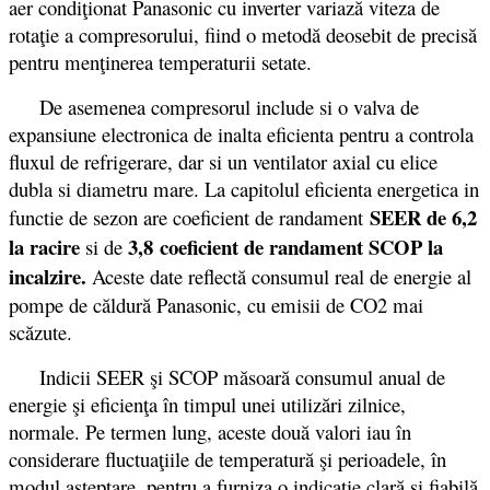
aer condiţionat Panasonic cu inverter variază viteza de
rotaţie a compresorului, fiind o metodă deosebit de precisă
pentru menţinerea temperaturii setate.
De asemenea compresorul include si o valva de
expansiune electronica de inalta eficienta pentru a controla
fluxul de refrigerare, dar si un ventilator axial cu elice
dubla si diametru mare. La capitolul eficienta energetica in
SEER de 6,2
functie de sezon are coeficient de randament
la racire
3,8 coeficient de randament SCOP la
si de
incalzire.
Aceste date reflectă consumul real de energie al
pompe de căldură Panasonic, cu emisii de CO2 mai
scăzute.
Indicii SEER şi SCOP măsoară consumul anual de
energie şi eficienţa în timpul unei utilizări zilnice,
normale. Pe termen lung, aceste două valori iau în
considerare fluctuaţiile de temperatură şi perioadele, în
modul aşteptare, pentru a furniza o indicaţie clară şi fiabilă