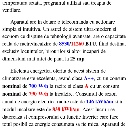
temperatura setata, programul utilizat sau treapta de
ventilare.
Aparatul are in dotare o telecomanda cu actionare
simpla si intuitiva. Un astfel de sistem ultra-modern si
econom ce dispune de tehnologii avansate, are o capacitate
8530
/
11260
BTU
reala de racire/incalzire de
, fiind destinat
exclusiv locuintelor, birourilor si altor incaperi de
25 mp
dimensiuni mai mici de pana la
.
Eficienta energetica oferita de acest sistem de
A++
climatizare este excelenta, avand clasa
, cu un consum
nominal
700 W/h
A
de
la racire si clasa
cu un consum
nominal
790
W/h
de
la incalzire. Consumul de sezon
146 kWh/an
anual de energie electrica racire este de
si in
838 kWh/an
modul incalzire este de
. Acest lucru i se
datoreaza si compresorului cu functie Inverter care face
totul posibil ca energie consumata sa fie mica. Aparatul de