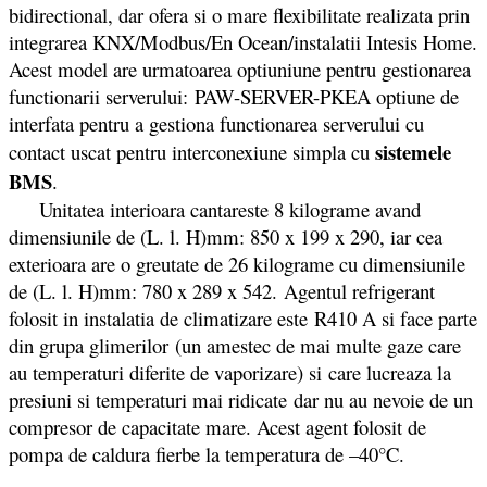
bidirectional, dar ofera si o mare flexibilitate realizata prin
integrarea KNX/Modbus/En Ocean/instalatii Intesis Home.
Acest model are urmatoarea optiuniune pentru gestionarea
functionarii serverului: PAW-SERVER-PKEA optiune de
interfata pentru a gestiona functionarea serverului cu
sistemele
contact uscat pentru interconexiune simpla cu
BMS
.
Unitatea interioara cantareste 8 kilograme avand
dimensiunile de (L. l. H)mm: 850 x 199 x 290, iar cea
exterioara are o greutate de 26 kilograme cu dimensiunile
de (L. l. H)mm: 780 x 289 x 542. Agentul refrigerant
folosit in instalatia de climatizare este R410 A si face parte
din grupa glimerilor (un amestec de mai multe gaze care
au temperaturi diferite de vaporizare) si care lucreaza la
presiuni si temperaturi mai ridicate dar nu au nevoie de un
compresor de capacitate mare. Acest agent folosit de
pompa de caldura fierbe la temperatura de –40°C.