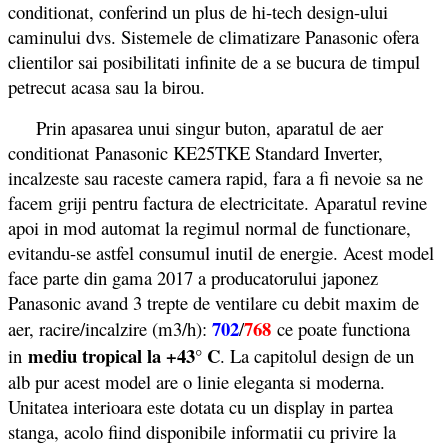
conditionat, conferind un plus de hi-tech design-ului
caminului dvs. Sistemele de climatizare Panasonic ofera
clientilor sai posibilitati infinite de a se bucura de timpul
petrecut acasa sau la birou.
Prin apasarea unui singur buton, aparatul de aer
conditionat Panasonic KE25TKE Standard Inverter,
incalzeste sau raceste camera rapid, fara a fi nevoie sa ne
facem griji pentru factura de electricitate. Aparatul revine
apoi in mod automat la regimul normal de functionare,
evitandu-se astfel consumul inutil de energie. Acest model
face parte din gama 2017 a producatorului japonez
Panasonic avand 3 trepte de ventilare cu debit maxim de
702
768
aer, racire/incalzire (m3/h):
/
ce poate functiona
mediu tropical la +43° C
in
. La capitolul design de un
alb pur acest model are o linie eleganta si moderna.
Unitatea interioara este dotata cu un display in partea
stanga, acolo fiind disponibile informatii cu privire la