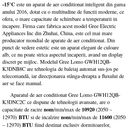
-15°C
este un aparat de aer conditionat inteligent din gama
anului 2016, dotat cu o multitudine de functii moderne, ce
ofera, o mare capacitate de schimbare a temperaturii in
incapere. Firma care fabrica acest model Gree Electric
Appliances Inc din Zhuhai, China, este cel mai mare
producator mondial de aparate de aer conditionat. Din
punct de vedere estetic este un aparat elegant de culoare
alb, ce nu poate strica aspectul incaperii, avand un display
discret pe mijloc. Modelul Gree Lomo GWH12QB-
K3DNB8C are tehnologia de baleiaj automat sus-jos pe
telecomandă, iar direcționarea stânga-dreapta a fluxului de
aer se face manual.
Aparatul de aer conditionat Gree Lomo GWH12QB-
K3DNC2C ce dispune de tehnologii avansate, are o
nom
10920
capacitate de racire
/min/max de
(2050 –
BTU
nom
11600
12970)
si de incalzire
/min/max de
(2050
BTU
– 12970)
fiind destinat exclusiv dormitoarelor,