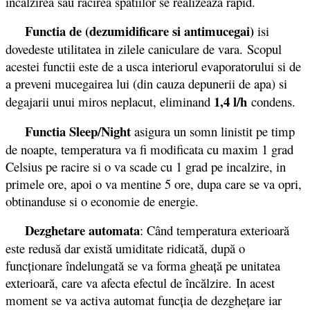
incalzirea sau racirea spatiilor se realizeaza rapid.
Functia de (dezumidificare si antimucegai)
isi
dovedeste utilitatea in zilele caniculare de vara. Scopul
acestei functii este de a usca interiorul evaporatorului si de
a preveni mucegairea lui (din cauza depunerii de apa) si
1,4 l/h
degajarii unui miros neplacut, eliminand
condens.
Functia Sleep/Night
asigura un somn linistit pe timp
de noapte, temperatura va fi modificata cu maxim 1 grad
Celsius pe racire si o va scade cu 1 grad pe incalzire, in
primele ore, apoi o va mentine 5 ore, dupa care se va opri,
obtinanduse si o economie de energie.
Dezghetare automata
: Când temperatura exterioară
este redusă dar există umiditate ridicată, după o
funcţionare îndelungată se va forma gheaţă pe unitatea
exterioară, care va afecta efectul de încălzire. In acest
moment se va activa automat funcţia de dezgheţare iar