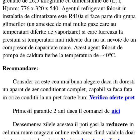
greutate de 26,5 kilograme cu dimensiunile de (L, l,
H)mm: 776 x 320 x 540. Agentul refrigerant folosit in
instalatia de climatizare este R410a si face parte din grupa
glimerilor (un amestec de mai multe gaze care au
temperaturi diferite de vaporizare) si care lucreaza la
presiuni si temperaturi mai ridicate dar nu au nevoie de un
compresor de capacitate mare. Acest agent folosit de
pompa de caldura fierbe la temperatura de –40°C.
Recomandare:
Consider ca este cea mai buna alegere daca iti doresti
un aparat de aer conditionat complet, capabil sa faca fata
Verifica oferte
pret
in orice conditii la un pret foarte bun:
aici
Primesti garantie 2
ani daca il comanzi de
reducere
Deasemenea zilele acestea il poti gasi la
in
cel mai mare magazin online reducerea fiind valabila doar