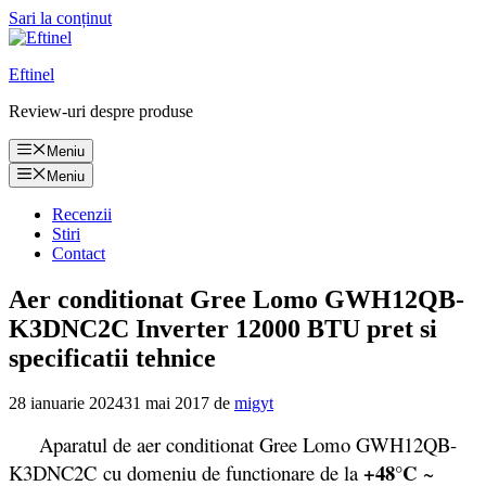
Sari la conținut
Eftinel
Review-uri despre produse
Meniu
Meniu
Recenzii
Stiri
Contact
Aer conditionat Gree Lomo GWH12QB-
K3DNC2C Inverter 12000 BTU pret si
specificatii tehnice
28 ianuarie 2024
31 mai 2017
de
migyt
Aparatul de aer conditionat Gree Lomo GWH12QB-
+48°C
K3DNC2C cu domeniu de functionare de la
~