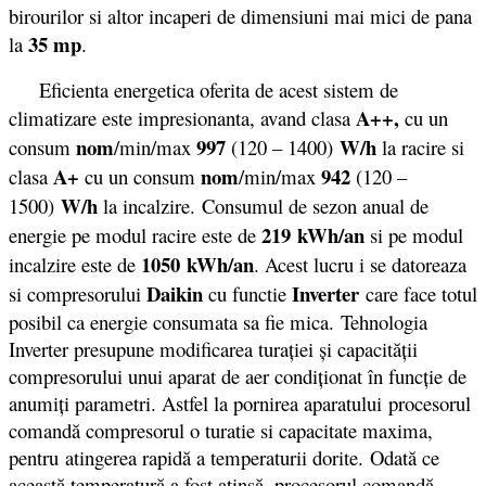
birourilor si altor incaperi de dimensiuni mai mici de pana
35 mp
la
.
Eficienta energetica oferita de acest sistem de
A++,
climatizare este impresionanta, avand clasa
cu un
nom
997
W/h
consum
/min/max
(120 – 1400)
la racire si
A+
nom
942
clasa
cu un consum
/min/max
(120 –
W/h
1500)
la incalzire. Consumul de sezon anual de
219 kWh/an
energie pe modul racire este de
si pe modul
1050
kWh/an
incalzire este de
. Acest lucru i se datoreaza
Daikin
Inverter
si compresorului
cu functie
care face totul
posibil ca energie consumata sa fie mica. Tehnologia
Inverter presupune modificarea turației și capacității
compresorului unui aparat de aer condiționat în funcție de
anumiți parametri. Astfel la pornirea aparatului procesorul
comandă compresorul o turatie si capacitate maxima,
pentru atingerea rapidă a temperaturii dorite. Odată ce
această temperatură a fost atinsă, procesorul comandă