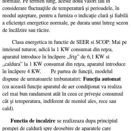
normale. Pe termen lung, aceste două valori iau în
considerare fluctuaţiile de temperatură şi perioadele, în
modul aşteptare, pentru a furniza o indicaţie clară şi fiabilă
a eficienţei energetice normale, pe durata unui întreg sezon
de încălzire sau răcire.
Clasa energetica in functie de SEER si SCOP: Mai pe
intelesul tuturor, adică la 1 KW consumat din reţea,
aparatul introduce în încăpere „frig” de 6,1 KW si
„caldura” la 1 KW consumat din reţea, aparatul introduce
în încăpere 4 KW.
Pe partea de funcții, modelul
Funcţia automat
dispune de urmatoarele imbunatatiri:
(cu această funcţie aparatul de aer condiţionat va realiza
cel mai bun randament atât în ceea ce priveşte consumul
cât şi temperatura, indiferent de meniul ales, rece sau
cald).
Functia de incalzire
se realizeaza dupa principiul
pompei de caldură spre deosebire de aparatele care