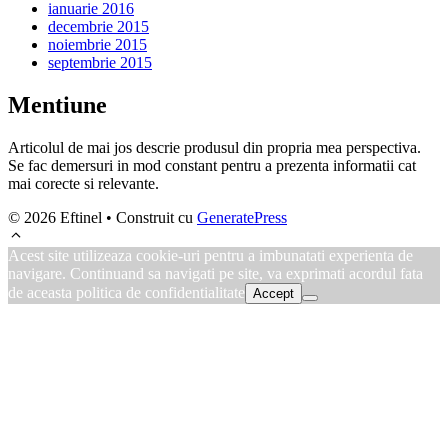
ianuarie 2016
decembrie 2015
noiembrie 2015
septembrie 2015
Mentiune
Articolul de mai jos descrie produsul din propria mea perspectiva.
Se fac demersuri in mod constant pentru a prezenta informatii cat
mai corecte si relevante.
© 2026 Eftinel
• Construit cu
GeneratePress
Acest site utilizeaza cookie-uri pentru a imbunatati experienta de
navigare. Continuand sa navigati pe site, va exprimati acordul fata
de aceasta politica de confidentialitate
Accept