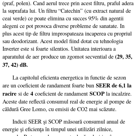
(praf, polen). Cand aerul trece prin acest filtru, praful adera
la suprafata lui. Un filtru “Catechin” (cu extract natural de
ceai verde) ce poate elimina cu succes 95% din agentii
alegeni ce pot provoca diverse probleme de sanatate. In
plus acest tip de filtru improspateaza incaperea cu propriul
sau deodorizant. Acest model fiind dotat cu tehnologia
Inverter este si foarte silentios. Unitatea interioara a
(29, 35,
aparatului de aer produce un zgomot secvential de
37, 42) dB.
La capitolul eficienta energetica in functie de sezon
SEER de 6,1 la
are un coeficient de randament foarte bun
racire
4
SCOP
si de
coeficient de randament
la incalzire.
Aceste date reflectă consumul real de energie al pompe de
căldură Gree Lomo, cu emisii de CO2 mai scăzute.
Indicii SEER şi SCOP măsoară consumul anual de
energie şi eficienţa în timpul unei utilizări zilnice,