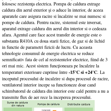
folosesc rezistenţa electrica. Pompa de caldura extrage
caldura din aerul exterior şi o aduce în interior, de aceea
aparatele care asigura racire si încalzire se mai numesc si
pompe de caldura. Pentru racire, sistemul este inversat,
aparatul extrage caldura din aerul din interior si o cedeaza
afara. Agentul care face acest transfer de energie este o
substanta R410A cu doua starii fizice, de gaz si de lichid
in functie de parametri fizicii de lucru. Cu aceasta
tehnologie consumul de energie electrica se reduce
semnificativ fata de cel al rezistentelor electrice, fiind de 3
ori mai mic. Acest sistem funcționeaza pe încalzire la
-15°C si +24°C
temperaturi exterioare cuprinse între
. La
inceputul procesului de incalzire si dupa procesul de racire,
ventilatorul interior incepe sa functioneze doar cand
schimbatorul de caldura din interior este cald pentru a nu a
transmite flux de aer rece la inceperea procesului.