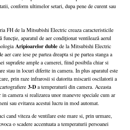
tatii, conform ultimelor setari, dupa pene de curent sau
ia FH de la Mitsubishi Electric creaza caracteristicile
ă funcţie, aparatul de aer condiţionat ventilează aerul
Aripioarelor duble
hnologia
de la Mitsubishi Electric
de aer care iese pe partea dreapta si pe partea stanga a
nei suprafete ample a camerei, fiind posibila chiar si
re stau in locuri diferite in camera. In plus aparatul este
 care, prin raze infrarosii si datorita miscarii oscilatorii a
3-D
 cartografiere
a temperaturii din camera. Aceasta
r in camera si realizarea unor manevre speciale cum ar
ameni sau evitarea acestui lucru in mod automat.
unci cand viteza de ventilare este mare si, prin urmare,
provoca o scadere accentuata a temperaturii persoanei