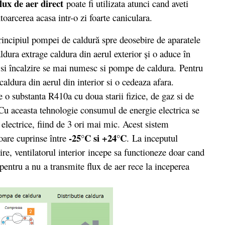
lux de aer direct
poate fi utilizata atunci cand aveti
oarcerea acasa intr-o zi foarte caniculara.
rincipiul pompei de caldură spre deosebire de aparatele
ldura extrage caldura din aerul exterior şi o aduce în
re si încalzire se mai numesc si pompe de caldura. Pentru
 caldura din aerul din interior si o cedeaza afara.
e o substanta R410a cu doua starii fizice, de gaz si de
. Cu aceasta tehnologie consumul de energie electrica se
 electrice, fiind de 3 ori mai mic. Acest sistem
-25°C si +24°C
ioare cuprinse între
. La inceputul
ire, ventilatorul interior incepe sa functioneze doar cand
pentru a nu a transmite flux de aer rece la inceperea