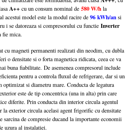
A++
580 W/h
clasa
cu un consum nominal de
la
96 kWh/an
al acestui model este la modul racire de
si
Inverter
ru i se datoreaza si compresorului cu functie
a fie mica.
zat cu magneti permanenti realizati din neodim, cu dubla
ri o densitate si o forta magnetica ridicata, ceea ce va
 mai buna fiabilitate. De asemenea compresorul include
ficienta pentru a controla fluxul de refrigerare, dar si un
gn optimizat si diametru mare. Conducta de legatura
exterior este de tip concentrica (una in alta) prin care
zice diferite. Prin conducta din interior circula agentul
 la exterior circula acelasi agent frigorific cu densitate
de sarcina de compresie ducand la importante economii
 uzura al instalatiei.