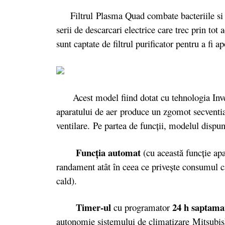
Filtrul Plasma Quad combate bacteriile si vi
serii de descarcari electrice care trec prin tot
sunt captate de filtrul purificator pentru a fi 
Acest model fiind dotat cu tehnologia Inverter
aparatului de aer produce un zgomot secventia
ventilare. Pe partea de funcții, modelul dispu
Funcţia automat
(cu această funcţie apa
randament atât în ceea ce priveşte consumul câ
cald).
Timer-ul
24 h saptam
cu programator
autonomie sistemului de climatizare Mitsubish