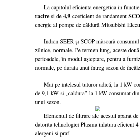
La capitolul eficienta energetica in functie
racire
4
,
9
SC
si de
coeficient de randament
energie al pompe de căldură Mitsubishi Elect
Indicii SEER şi SCOP măsoară consumul anual
zilnice, normale. Pe termen lung, aceste două v
perioadele, în modul aşteptare, pentru a furniza
normale, pe durata unui întreg sezon de încălzi
Mai pe intelesul tuturor adică, la 1 kW cons
de 9,1 kW si „caldura” la 1 kW consumat din r
unui sezon.
Elementul de filtrare ale acestui aparat de f
datorita tehnologiei Plasma inlatura eficient 4 t
alergeni si praf.