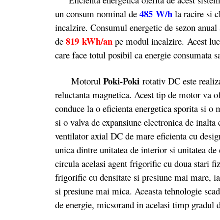
485 W/h
un consum nominal de
la racire si 
incalzire. Consumul energetic de sezon anual 
819 kWh/an
de
pe modul incalzire. Acest luc
care face totul posibil ca energie consumata s
Poki-Poki
Motorul
rotativ DC este reali
reluctanta magnetica. Acest tip de motor va ofe
conduce la o eficienta energetica sporita si o
si o valva de expansiune electronica de inalta e
ventilator axial DC de mare eficienta cu desi
unica dintre unitatea de interior si unitatea de 
circula acelasi agent frigorific cu doua stari fi
frigorific cu densitate si presiune mai mare, iar
si presiune mai mica. Aceasta tehnologie sca
de energie, micsorand in acelasi timp gradul de