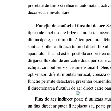
presetate de timp si reluarea automata a activi
deconectari involuntare.
Funcţia de confort al fluxului de aer
Ser
tipice ale unei usoare brize naturale (cu aceast
din încăpere, nu îi modifică temperatura. Te
sunt capabile sa dirijeze in mod diferit fluxul 
aparatului, facand astfel posibila acoperirea u
dirijarea fluxului de aer catre doua persoane ca
l –See
echipat cu noul senzor tridimensional
,
opt senzori diferiti montati vertical, creeaza o
functie permite detectarea prezentei oamenilo
fi directionarea fluxului de aer direct catre o
Flux de aer indirect
poate fi utilizata at
un flux direct ar putea fi neplacut sau poate 