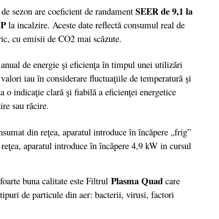
SEER de 9,1 la
 de sezon are coeficient de randament
OP
la incalzire. Aceste date reflectă consumul real de
ric, cu emisii de CO2 mai scăzute.
 de energie şi eficienţa în timpul unei utilizări
alori iau în considerare fluctuaţiile de temperatură şi
 o indicaţie clară şi fiabilă a eficienţei energetice
re sau răcire.
umat din reţea, aparatul introduce în încăpere „frig”
eţea, aparatul introduce în încăpere 4,9 kW in cursul
Plasma Quad
oarte buna calitate este Filtrul
care
ipuri de particule din aer: bacterii, virusi, factori