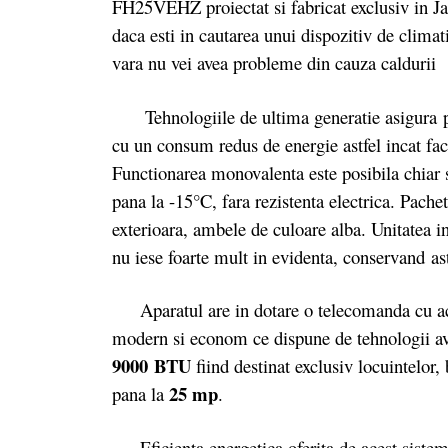
FH25VEHZ proiectat si fabricat exclusiv in Japo
daca esti in cautarea unui dispozitiv de climati
vara nu vei avea probleme din cauza caldurii
Tehnologiile de ultima generatie asigura perfo
cu un consum redus de energie astfel incat fac
Functionarea monovalenta este posibila chiar 
pana la -15°C, fara rezistenta electrica. Pachet
exterioara, ambele de culoare alba. Unitatea in
nu iese foarte mult in evidenta, conservand as
Aparatul are in dotare o telecomanda cu actio
modern si econom ce dispune de tehnologii avan
9000 BTU
fiind destinat exclusiv locuintelor,
25 mp
pana la
.
Eficienta energetica oferita de acest sistem