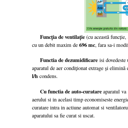
Funcţia de ventilaţie
(cu această funcţie, 
696 mc
cu un debit maxim de
, fara sa-i modi
Functia de dezumidificare
isi dovedeste u
aparatul de aer condiţionat extrage şi elimină
l/h
condens.
Cu functia de
auto-curatare
aparatul va 
aerului si in acelasi timp economiseste energi
curatare intra in actiune automat si ventilato
aparatului sa fie curat si uscat.