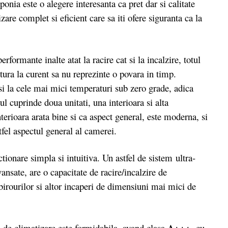
nia este o alegere interesanta ca pret dar si calitate
zare complet si eficient care sa iti ofere siguranta ca la
rmante inalte atat la racire cat si la incalzire, totul
tura la curent sa nu reprezinte o povara in timp.
si la cele mai mici temperaturi sub zero grade, adica
ul cuprinde doua unitati, una interioara si alta
terioara arata bine si ca aspect general, este moderna, si
tfel aspectul general al camerei.
nare simpla si intuitiva. Un astfel de sistem ultra-
sate, are o capacitate de racire/incalzire de
 birourilor si altor incaperi de dimensiuni mai mici de
A+++
 de climatizare este formidabila, avand clasa
, cu