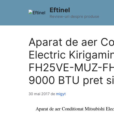
Sari
Eftinel
la
conținut
Review-uri despre produse
Aparat de aer Co
Electric Kiriga
FH25VE-MUZ-FH2
9000 BTU pret si 
30 mai 2017
de
migyt
Aparat de aer Conditionat Mitsubishi El