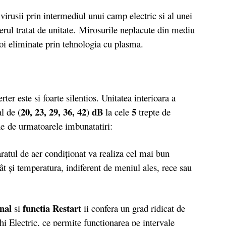
rusii prin intermediul unui camp electric si al unei
 aerul tratat de unitate. Mirosurile neplacute din mediu
apoi eliminate prin tehnologia cu plasma.
 este si foarte silentios. Unitatea interioara a
20, 23, 29, 36, 42
dB
5
l de (
)
la cele
trepte de
ne de urmatoarele imbunatatiri:
ratul de aer condiţionat va realiza cel mai bun
t şi temperatura, indiferent de meniul ales, rece sau
anal
functia Restart
si
ii confera un grad ridicat de
i Electric, ce permite functionarea pe intervale