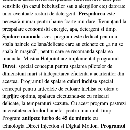
sensibile (în cazul bebeluşilor sau a alergiilor etc) datorate
Prespalarea
unor eventuale resturi de detergent.
este
necesară numai pentru haine foarte murdare.
Renunţand la
prespalare economisiţi energie, apa, detergent şi timp.
Spalare manuala
acest program este dedicat pentru a
spala hainele de lana/delicate care au etichete cu „a nu se
spala în maşină”, pentru care se recomanda spalarea
manuala. Masina Hotpoint are implementat programul
Duvet
, special conceput pentru spalarea pilotelor de
dimensiuni mari si indepartarea eficienta a acarienilor din
culori inchise
acestea. Programul de spalare
special
conceput pentru articolele de culoare inchisa ce ofera o
ingrijire optima, spalarea efectuandu-se cu miscari
delicate, la temperaturi scazute. Cu acest program pastrezi
intensitatea culorilor hainelor pentru mai mult timp.
antipete turbo de 45 de minute
Program
cu
Programul
tehnologia Direct Injection si Digital Motion.