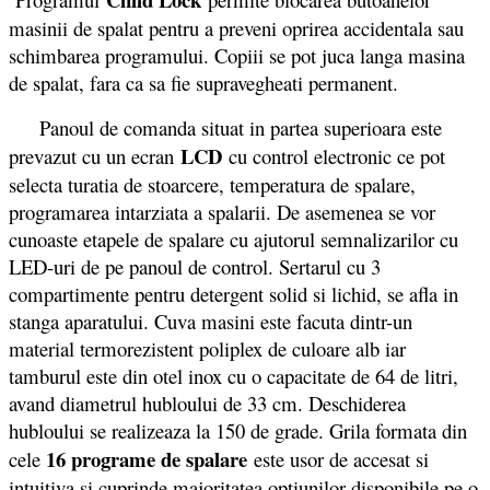
masinii de spalat pentru a preveni oprirea accidentala sau
schimbarea programului. Copiii se pot juca langa masina
de spalat, fara ca sa fie supravegheati permanent.
Panoul de comanda situat in partea superioara este
LCD
prevazut cu un ecran
cu control electronic ce pot
selecta turatia de stoarcere, temperatura de spalare,
programarea intarziata a spalarii. De asemenea se vor
cunoaste etapele de spalare cu ajutorul semnalizarilor cu
LED-uri de pe panoul de control. Sertarul cu 3
compartimente pentru detergent solid si lichid, se afla in
stanga aparatului. Cuva masini este facuta dintr-un
material termorezistent poliplex de culoare alb iar
tamburul este din otel inox cu o capacitate de 64 de litri,
avand diametrul hubloului de 33 cm. Deschiderea
hubloului se realizeaza la 150 de grade. Grila formata din
16 programe de spalare
cele
este usor de accesat si
intuitiva si cuprinde majoritatea optiunilor disponibile pe o