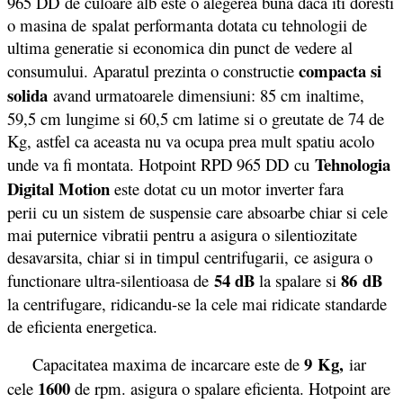
965 DD de culoare alb este o alegerea buna daca iti doresti
o masina de spalat performanta dotata cu tehnologii de
ultima generatie si economica din punct de vedere al
compacta si
consumului. Aparatul prezinta o constructie
solida
avand urmatoarele dimensiuni: 85 cm inaltime,
59,5 cm lungime si 60,5 cm latime si o greutate de 74 de
Kg, astfel ca aceasta nu va ocupa prea mult spatiu acolo
Tehnologia
unde va fi montata. Hotpoint RPD 965 DD cu
Digital Motion
este dotat cu un motor inverter fara
perii cu un sistem de suspensie care absoarbe chiar si cele
mai puternice vibratii pentru a asigura o silentiozitate
desavarsita, chiar si in timpul centrifugarii, ce asigura o
54 dB
86 dB
functionare ultra-silentioasa de
la spalare si
la centrifugare, ridicandu-se la cele mai ridicate standarde
de eficienta energetica.
9 Kg,
Capacitatea maxima de incarcare este de
iar
1600
cele
de rpm. asigura o spalare eficienta. Hotpoint are