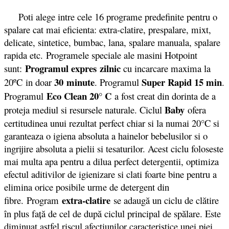
Poti alege intre cele 16 programe predefinite pentru o
spalare cat mai eficienta: extra-clatire, prespalare, mixt,
delicate, sintetice, bumbac, lana, spalare manuala, spalare
rapida etc. Programele speciale ale masini Hotpoint
Programul expres zilnic
sunt:
cu incarcare maxima la
30 minute
Super Rapid
15 min
20ºC in doar
. Programul
.
Eco Clean 20° C
Programul
a fost creat din dorinta de a
Baby
proteja mediul si resursele naturale. Ciclul
ofera
certitudinea unui rezultat perfect chiar si la numai 20°C si
garanteaza o igiena absoluta a hainelor bebelusilor si o
ingrijire absoluta a pielii si tesaturilor. Acest ciclu foloseste
mai multa apa pentru a dilua perfect detergentii, optimiza
efectul aditivilor de igienizare si clati foarte bine pentru a
elimina orice posibile urme de detergent din
extra-clatire
fibre. Program
se adaugă un ciclu de clătire
în plus faţă de cel de după ciclul principal de spălare. Este
diminuat astfel riscul afecţiunilor caracteristice unei piei