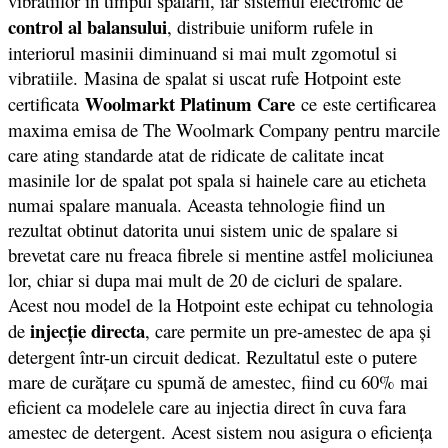
vibratiilor in timpul spalarii, iar sistemul electronic de
control al balansului
, distribuie uniform rufele in
interiorul masinii diminuand si mai mult zgomotul si
vibratiile. Masina de spalat si uscat rufe Hotpoint este
Woolmarkt Platinum Care
certificata
ce este certificarea
maxima emisa de The Woolmark Company pentru marcile
care ating standarde atat de ridicate de calitate incat
masinile lor de spalat pot spala si hainele care au eticheta
numai spalare manuala. Aceasta tehnologie fiind un
rezultat obtinut datorita unui sistem unic de spalare si
brevetat care nu freaca fibrele si mentine astfel moliciunea
lor, chiar si dupa mai mult de 20 de cicluri de spalare.
Acest nou model de la Hotpoint este echipat cu tehnologia
injecție directa
de
, care permite un pre-amestec de apa și
detergent într-un circuit dedicat. Rezultatul este o putere
mare de curățare cu spumă de amestec, fiind cu 60% mai
eficient ca modelele care au injectia direct în cuva fara
amestec de detergent. Acest sistem nou asigura o eficiența