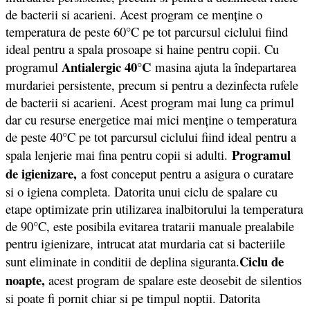
de bacterii si acarieni. Acest program ce menține o
temperatura de peste 60°C pe tot parcursul ciclului fiind
ideal pentru a spala prosoape si haine pentru copii. Cu
Antialergic 40°C
programul
masina ajuta la îndepartarea
murdariei persistente, precum si pentru a dezinfecta rufele
de bacterii si acarieni. Acest program mai lung ca primul
dar cu resurse energetice mai mici menține o temperatura
de peste 40°C pe tot parcursul ciclului fiind ideal pentru a
Programul
spala lenjerie mai fina pentru copii si adulti.
de igienizare,
a fost conceput pentru a asigura o curatare
si o igiena completa. Datorita unui ciclu de spalare cu
etape optimizate prin utilizarea inalbitorului la temperatura
de 90°C, este posibila evitarea tratarii manuale prealabile
pentru igienizare, intrucat atat murdaria cat si bacteriile
Ciclu de
sunt eliminate in conditii de deplina siguranta.
noapte,
acest program de spalare este deosebit de silentios
si poate fi pornit chiar si pe timpul noptii. Datorita