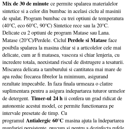
Mix de 30 de minute
ce permite spalarea materialelor
sintetice si a celor din bumbac in acelasi ciclu al masinii
de spalat. Program bumbac cu trei optiuni de temperatura
(40°C, eco 60°C, 90°C) Sintetice rece sau la 20°C.
Delicate cu 2 optiuni de program Matase sau Lana.
Perdele si Matase
Matase (20°C)/Perdele. Ciclul
face
posibila spalarea la masina chiar si a articolelor cele mai
delicate, cum ar fi matasea, vascoza si chiar lenjeria, cu
incredere totala, neexistand riscul de distrugere a tesaturii.
Miscarea delicata a tamburului si cantitatea mai mare de
apa reduc frecarea fibrelor la minimum, asigurand
rezultate impecabile. In faza finala urmeaza o clatire
suplimentara pentru a asigura indepartarea tuturor urmelor
Timer-ul
24 h
de detergent.
ii confera un grad ridicat de
autonomie acestui model, ce permite functionarea pe
intervale presetate de timp. Cu
Antialergic 60°C
programul
masina ajuta la îndepartarea
murdariei persistente, precum si pentru a dezinfecta rufele