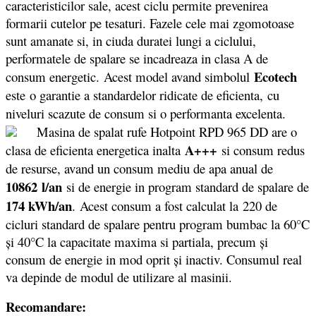
caracteristicilor sale, acest ciclu permite prevenirea
formarii cutelor pe tesaturi. Fazele cele mai zgomotoase
sunt amanate si, in ciuda duratei lungi a ciclului,
performatele de spalare se incadreaza in clasa A de
Ecotech
consum energetic. Acest model avand simbolul
este o garantie a standardelor ridicate de eficienta, cu
niveluri scazute de consum si o performanta excelenta.
Masina de spalat rufe Hotpoint RPD 965 DD are o
A+++
clasa de eficienta energetica inalta
si consum redus
de resurse, avand un consum mediu de apa anual de
10862
l/an
si de energie in program standard de spalare de
174 kWh/an
. Acest consum a fost calculat la 220 de
cicluri standard de spalare pentru program bumbac la 60°C
şi 40°C la capacitate maxima si partiala, precum şi
consum de energie in mod oprit şi inactiv. Consumul real
va depinde de modul de utilizare al masinii.
Recomandare: