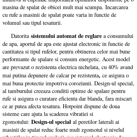
masina de spalat de obicei mult mai scumpa. Incarcarea
cu rufe a masinii de spalat poate varia in functie de
volumul sau tipul tesaturii.
sistemului automat de reglare
Datorita
a consumului
de apa, aportul de apa este ajustat electronic in functie de
cantitatea si tipul rufelor, pentru obtinerea celor mai bune
performante de spalare si consum energetic. Acest model
are prevazut o rezistenta electrica nichelata,
cu 40% avand
,
mai putina depunere de calcar pe rezistenta
ce asigura o
mai buna protectie impotriva coroziunii. Design-ul special,
al tamburului creeaza conditii optime de spalare pentru
rufe si asigura o curatare eficienta dar blanda, fara miscari
ce ar putea afecta tesatura. Hotpoint dispune de doua
sisteme care ajuta la scaderea vibratiei si
Design-ul special
zgomotului:
al peretilor laterali ai
masinii de spalat reduc foarte mult zgomotul si nivelul