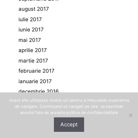
august 2017
iulie 2017
iunie 2017
mai 2017
aprilie 2017
martie 2017
februarie 2017
ianuarie 2017
decembrie 2016
Acest site utilizeaza cookie-uri pentru a imbunatati experienta
noiembrie 2016
de navigare. Continuand sa navigati pe site, va exprimati
octombrie 2016
acordul fata de aceasta politica de confidentialitate
septembrie 2016
Accept
august 2016