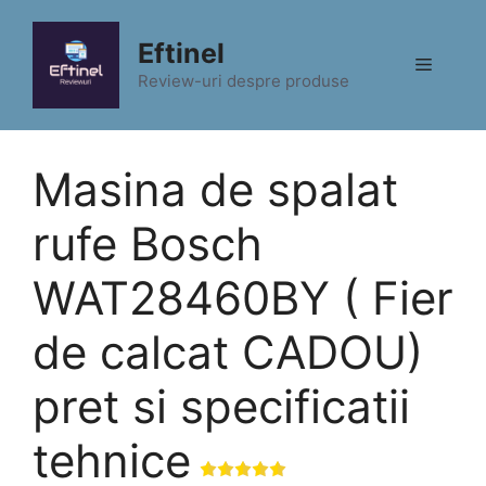
Sari
la
Eftinel
Meniu
conținut
Review-uri despre produse
Masina de spalat
rufe Bosch
WAT28460BY ( Fier
de calcat CADOU)
pret si specificatii
tehnice