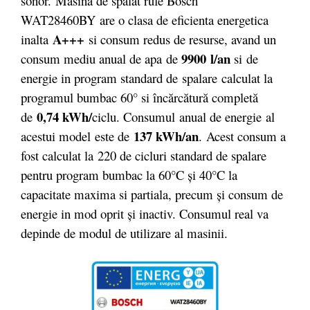
sonor.
Masina de spalat rufe Bosch
WAT28460BY are o clasa de eficienta energetica
A+++
inalta
si consum redus de resurse, avand un
9900 l/an
consum mediu anual de apa de
si de
energie in program standard de spalare calculat la
programul bumbac 60° si încărcătură completă
0,74 kWh/
de
ciclu. Consumul anual de energie
al
137 kWh/an
acestui model
este de
. Acest consum a
fost calculat la 220 de cicluri standard de spalare
pentru program bumbac la 60°C şi 40°C la
capacitate maxima si partiala, precum şi consum de
energie in mod oprit şi inactiv. Consumul real va
depinde de modul de utilizare al masinii.