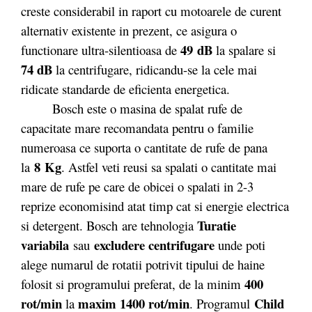
creste considerabil in raport cu motoarele de curent
alternativ existente in prezent, ce asigura o
49 dB
functionare ultra-silentioasa de
la spalare si
74 dB
la centrifugare, ridicandu-se la cele mai
ridicate standarde de eficienta energetica.
Bosch este o masina de spalat rufe de
capacitate mare recomandata pentru o familie
numeroasa ce suporta o cantitate de rufe de pana
8
Kg
la
. Astfel veti reusi sa spalati o cantitate mai
mare de rufe pe care de obicei o spalati in 2-3
reprize economisind atat timp cat si energie electrica
Turatie
si detergent. Bosch are tehnologia
variabila
excludere centrifugare
sau
unde poti
alege numarul de rotatii potrivit tipului de haine
400
folosit si programului preferat, de la minim
rot/min
maxim 1400 rot/min
Child
la
. Programul