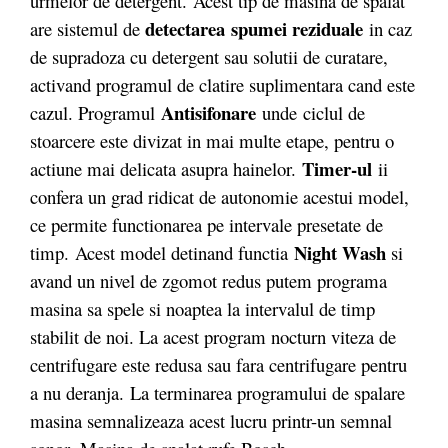
urmelor de detergent. Acest tip de masina de spalat
detectarea
spumei reziduale
are sistemul de
in caz
de supradoza cu detergent sau solutii de curatare,
activand programul de clatire suplimentara cand este
Antisifonare
cazul. Programul
unde ciclul de
stoarcere este divizat in mai multe etape, pentru o
Timer-ul
actiune mai delicata asupra hainelor.
ii
confera un grad ridicat de autonomie acestui model,
ce permite functionarea pe intervale presetate de
Night Wash
timp.
Acest model detinand functia
si
avand un nivel de zgomot redus putem programa
masina sa spele si noaptea la intervalul de timp
stabilit de noi. La acest program nocturn viteza de
centrifugare este redusa sau fara centrifugare pentru
a nu deranja.
La terminarea programului de spalare
masina semnalizeaza acest lucru printr-un semnal