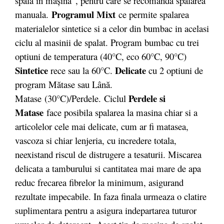
spala în maşina”, pentru care se recomanda spalarea
Programul Mixt
manuala.
ce permite spalarea
materialelor sintetice si a celor din bumbac in acelasi
ciclu al masinii de spalat. Program bumbac cu trei
optiuni de temperatura (40°C, eco 60°C, 90°C)
Sintetice
Delicate
rece sau la 60°C.
cu 2 optiuni de
program Mătase sau Lână.
Perdele si
Matase (30°C)/Perdele. Ciclul
Matase
face posibila spalarea la masina chiar si a
articolelor cele mai delicate, cum ar fi matasea,
vascoza si chiar lenjeria, cu incredere totala,
neexistand riscul de distrugere a tesaturii. Miscarea
delicata a tamburului si cantitatea mai mare de apa
reduc frecarea fibrelor la minimum, asigurand
rezultate impecabile. In faza finala urmeaza o clatire
suplimentara pentru a asigura indepartarea tuturor