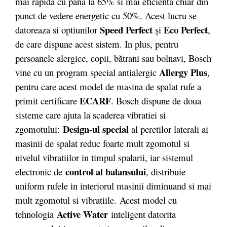
mai rapida cu pana la 65% si mai eficienta chiar din
punct de vedere energetic cu 50%. Acest lucru se
Speed Perfect
Eco Perfect
datoreaza si optiunilor
și
,
de care dispune acest sistem. In plus, pentru
persoanele alergice, copii, bătrani sau bolnavi, Bosch
Allergy Plus
vine cu un program special antialergic
,
pentru care acest model de masina de spalat rufe a
ECARF
primit certificare
. Bosch dispune de doua
sisteme care ajuta la scaderea vibratiei si
Design-ul special
zgomotului:
al peretilor laterali ai
masinii de spalat reduc foarte mult zgomotul si
nivelul vibratiilor in timpul spalarii, iar sistemul
control al balansului
electronic de
, distribuie
uniform rufele in interiorul masinii diminuand si mai
mult zgomotul si vibratiile. Acest model cu
Active Water
tehnologia
inteligent datorita