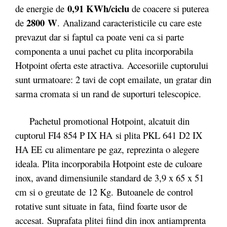
0,91 KWh/ciclu
de energie de
de coacere si puterea
2800
W
de
. Analizand caracteristicile cu care este
prevazut dar si faptul ca poate veni ca si parte
componenta a unui pachet cu plita incorporabila
Hotpoint oferta este atractiva. Accesoriile cuptorului
sunt urmatoare: 2 tavi de copt emailate, un gratar din
sarma cromata si un rand de suporturi telescopice.
Pachetul promotional Hotpoint, alcatuit din
cuptorul FI4 854 P IX HA si plita PKL 641 D2 IX
HA EE cu alimentare pe gaz, reprezinta o alegere
ideala. Plita incorporabila Hotpoint este de culoare
inox, avand dimensiunile standard de 3,9 x 65 x 51
cm si o greutate de 12 Kg. Butoanele de control
rotative sunt situate in fata, fiind foarte usor de
accesat. Suprafata plitei fiind din inox antiamprenta