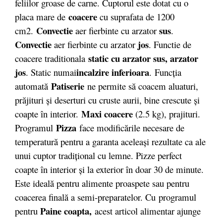
feliilor groase de carne. Cuptorul este dotat cu o
coacere
placa mare de
cu suprafata de 1200
Convectie
sus
cm2.
aer fierbinte cu arzator
.
Convectie
jos
aer fierbinte cu arzator
. Functie de
static cu arzator sus, arzator
coacere traditionala
jos
incalzire inferioara
. Static numai
. Funcţia
Patiserie
automată
ne permite să coacem aluaturi,
prăjituri şi deserturi cu cruste aurii, bine crescute şi
Maxi coacere
coapte în interior.
(2.5 kg), prajituri.
Pizza
Programul
face modificările necesare de
temperatură pentru a garanta aceleaşi rezultate ca ale
unui cuptor tradiţional cu lemne. Pizze perfect
coapte în interior şi la exterior în doar 30 de minute.
Este ideală pentru alimente proaspete sau pentru
coacerea finală a semi-preparatelor. Cu programul
Paine coapta,
pentru
acest articol alimentar ajunge