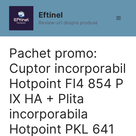
Sari
la
Eftinel
Meniu
conținut
Review-uri despre produse
Pachet promo:
Cuptor incorporabil
Hotpoint FI4 854 P
IX HA + Plita
incorporabila
Hotpoint PKL 641