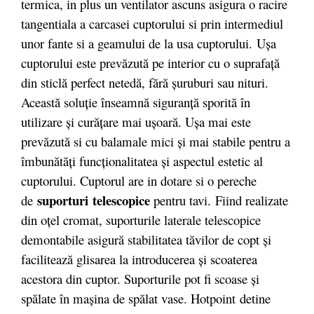
termica, in plus un ventilator ascuns asigura o racire
tangentiala a carcasei cuptorului si prin intermediul
unor fante si a geamului de la usa cuptorului. Uşa
cuptorului este prevăzută pe interior cu o suprafaţă
din sticlă perfect netedă, fără şuruburi sau nituri.
Această soluţie înseamnă siguranţă sporită în
utilizare şi curăţare mai uşoară. Uşa mai este
prevăzută si cu balamale mici şi mai stabile pentru a
îmbunătăţi funcţionalitatea şi aspectul estetic al
cuptorului. Cuptorul are in dotare si o pereche
suporturi telescopice
de
pentru tavi. Fiind realizate
din oţel cromat, suporturile laterale telescopice
demontabile asigură stabilitatea tăvilor de copt şi
facilitează glisarea la introducerea şi scoaterea
acestora din cuptor. Suporturile pot fi scoase şi
spălate în maşina de spălat vase. Hotpoint detine