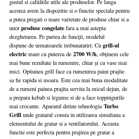
gustul si calitătile utile ale produselor. Pe langa
acestea avem la dispozitie si o functie speciala pentru
a putea pregati o mare varietate de produse chiar si a
produse congelate
unor
fara a mai astepta
dezghetarea. Pe partea de funcții, modelul
grill-ul
dispune de urmatoarele imbunatatiri: Cu
electric
2700 W/h
mare cu puterea de
, obţinem cele
mai bune rezultate la rumenire, chiar şi cu vase mai
mici. Optiunea grill face ca rumenirea paini prajite
sa fie rapida si usoara. Este cea mai buna modalitate
de a rumeni painea prajita servita la micul dejun, de
a prepara kebab si legume si de a face toppingurile
Turbo
mai crocante. Aparatul detine tehnologia
Grill
unde gratarul consta in utilizarea simultana a
elementului de gratar si a ventilatorului. Aceasta
functie este perfecta pentru prajirea pe gratar a