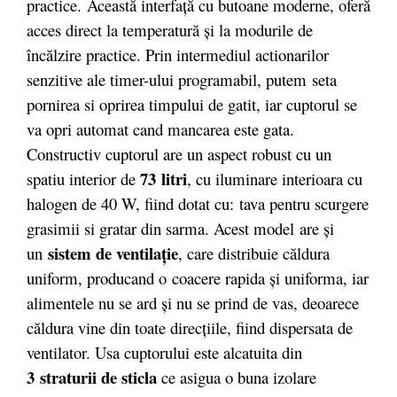
practice. Această interfaţă cu butoane moderne, oferă
acces direct la temperatură şi la modurile de
încălzire practice. Prin intermediul actionarilor
senzitive ale timer-ului programabil, putem seta
pornirea si oprirea timpului de gatit, iar cuptorul se
va opri automat cand mancarea este gata.
Constructiv cuptorul are un aspect robust cu un
73 litri
spatiu interior de
, cu iluminare interioara cu
halogen de 40 W, fiind dotat cu: tava pentru scurgere
grasimii si gratar din sarma. Acest model are şi
sistem de ventilaţie
un
, care distribuie căldura
uniform, producand o coacere rapida şi uniforma, iar
alimentele nu se ard şi nu se prind de vas, deoarece
căldura vine din toate direcţiile, fiind dispersata de
ventilator. Usa cuptorului este alcatuita din
3 straturii de sticla
ce asigua o buna izolare