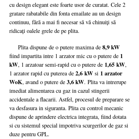
cu design elegant este foarte usor de curatat. Cele 2
gratare rabatabile din fonta emailate au un design
continuu, fără a mai fi necesar să vă chinuiţi să
ridicaţi oalele grele de pe plita.
8,9 kW
Plita dispune de o putere maxima de
1
fiind impartita intre 1 arzator mic cu o putere de
kW
1,65 kW
, 1 arzatoar semi-rapid cu o putere de
,
2,6 kW
1 arzator
1 arzator rapid cu puterea de
si
WoK
3,6 kW
, avand o putere de
. Plita va intrerupe
imediat alimentarea cu gaz in cazul stingerii
accidentale a flacarii. Astfel, procesul de preparare se
va desfasura in siguranta. Plita cu control mecanic
dispune de aprindere electrica integrata, fiind dotata
si cu sistemul special impotriva scurgerilor de gaz si
duze pentru GPL.