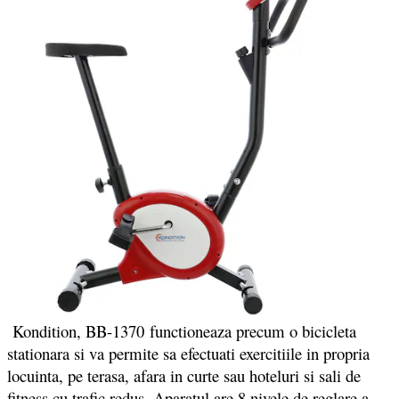
Kondition, BB-1370 functioneaza precum o bicicleta
stationara si va permite sa efectuati exercitiile in propria
locuinta, pe terasa, afara in curte sau hoteluri si sali de
fitness cu trafic redus. Aparatul are 8 nivele de reglare a