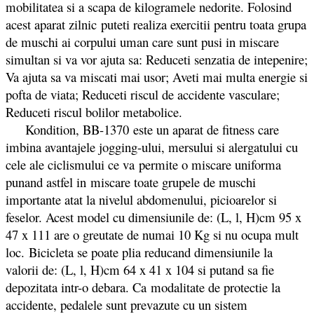
mobilitatea si a scapa de kilogramele nedorite. Folosind
acest aparat zilnic puteti realiza exercitii pentru toata grupa
de muschi ai corpului uman care sunt pusi in miscare
simultan si va vor ajuta sa: Reduceti senzatia de intepenire;
Va ajuta sa va miscati mai usor; Aveti mai multa energie si
pofta de viata; Reduceti riscul de accidente vasculare;
Reduceti riscul bolilor metabolice.
Kondition, BB-1370 este un aparat de fitness care
imbina avantajele jogging-ului, mersului si alergatului cu
cele ale ciclismului ce va permite o miscare uniforma
punand astfel in miscare toate grupele de muschi
importante atat la nivelul abdomenului, picioarelor si
feselor. Acest model cu dimensiunile de: (L, l, H)cm 95 x
47 x 111 are o greutate de numai 10 Kg si nu ocupa mult
loc. Bicicleta se poate plia reducand dimensiunile la
valorii de: (L, l, H)cm 64 x 41 x 104 si putand sa fie
depozitata intr-o debara. Ca modalitate de protectie la
accidente, pedalele sunt prevazute cu un sistem