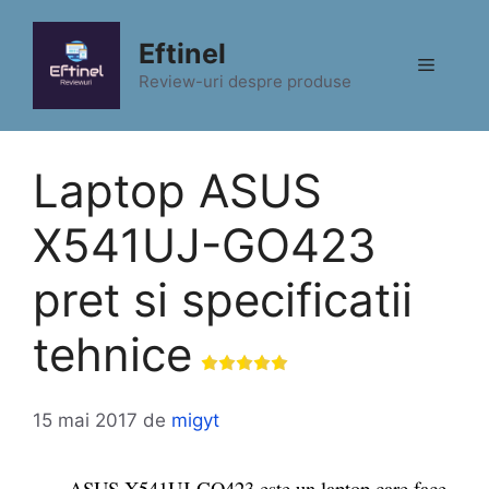
Sari
la
Eftinel
Meniu
conținut
Review-uri despre produse
Laptop ASUS
X541UJ-GO423
pret si specificatii
tehnice
15 mai 2017
de
migyt
ASUS X541UJ-GO423 este un laptop care face